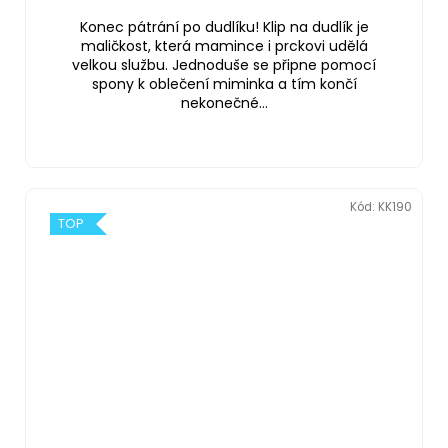
Konec pátrání po dudlíku! Klip na dudlík je
maličkost, která mamince i prckovi udělá
velkou službu. Jednoduše se připne pomocí
spony k oblečení miminka a tím končí
nekonečné...
Kód:
KK190
TOP