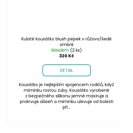
Kulaté kousátko blush pejsek v růžovo/šedé
ombré
Skladem
(2 ks)
320 Kč
DETAIL
Kousátko je nejlepším spojencem rodičů, když
miminku rostou zuby. Kousátko vyrobené
z bezpečného silikonu jemně masíruje a
prokrvuje dáseň a miminku ulevuje od bolesti
při...