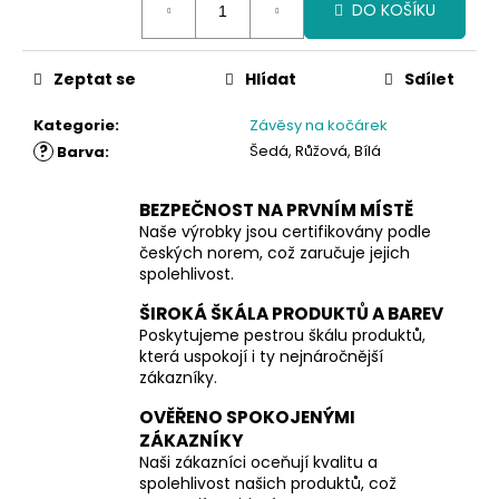
DO KOŠÍKU
cena:
Zeptat se
Hlídat
Sdílet
Kategorie
:
Závěsy na kočárek
?
Šedá, Růžová, Bílá
Barva
:
BEZPEČNOST NA PRVNÍM MÍSTĚ
Naše výrobky jsou certifikovány podle
českých norem, což zaručuje jejich
spolehlivost.
ŠIROKÁ ŠKÁLA PRODUKTŮ A BAREV
Poskytujeme pestrou škálu produktů,
která uspokojí i ty nejnáročnější
zákazníky.
OVĚŘENO SPOKOJENÝMI
ZÁKAZNÍKY
Naši zákazníci oceňují kvalitu a
spolehlivost našich produktů, což