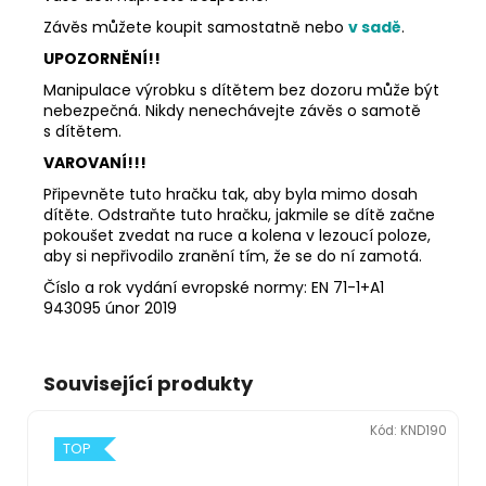
Závěs můžete koupit samostatně nebo
v sadě
.
UPOZORNĚNÍ!!
Manipulace výrobku s dítětem bez dozoru může být
nebezpečná. Nikdy nenechávejte závěs o samotě
s dítětem.
VAROVANÍ!!!
Připevněte tuto hračku tak, aby byla mimo dosah
dítěte. Odstraňte tuto hračku, jakmile se dítě začne
pokoušet zvedat na ruce a kolena v lezoucí poloze,
aby si nepřivodilo zranění tím, že se do ní zamotá.
Číslo a rok vydání evropské normy: EN 71-1+A1
943095 únor 2019
Související produkty
Kód:
KND190
TOP