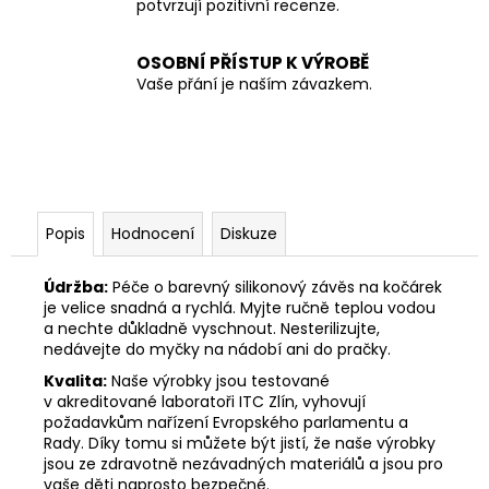
potvrzují pozitivní recenze.
OSOBNÍ PŘÍSTUP K VÝROBĚ
Vaše přání je naším závazkem.
Popis
Hodnocení
Diskuze
Údržba:
Péče o barevný silikonový závěs na kočárek
je velice snadná a rychlá. Myjte ručně teplou vodou
a nechte důkladně vyschnout. Nesterilizujte,
nedávejte do myčky na nádobí ani do pračky.
Kvalita:
Naše výrobky jsou testované
v akreditované laboratoři ITC Zlín, vyhovují
požadavkům nařízení Evropského parlamentu a
Rady. Díky tomu si můžete být jistí, že naše výrobky
jsou ze zdravotně nezávadných materiálů a jsou pro
vaše děti naprosto bezpečné.