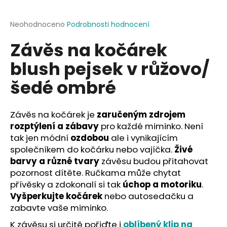
a
j
Průměrné
Neohodnoceno
Podrobnosti hodnocení
hodnocení
í
Závěs na kočárek
produktu
t
je
blush pejsek v růžovo/
?
0,0
z
šedé ombré
5
hvězdiček.
Závěs na kočárek je
zaručeným zdrojem
HLEDAT
rozptýlení a zábavy
pro každé miminko. Není
tak jen módní
ozdobou
ale i vynikajícím
společníkem do kočárku nebo vajíčka.
Živé
D
barvy a různé tvary
závěsu budou přitahovat
o
pozornost dítěte. Ručkama může chytat
p
přívěsky a zdokonalí si tak
úchop a motoriku
.
o
Vyšperkujte kočárek
nebo autosedačku a
r
zabavte vaše miminko.
u
K závěsu si určitě pořiďte i
oblíbený klip na