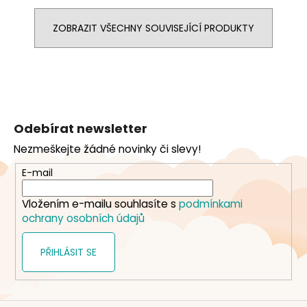
ZOBRAZIT VŠECHNY SOUVISEJÍCÍ PRODUKTY
Z
á
Odebírat newsletter
p
Nezmeškejte žádné novinky či slevy!
a
t
E-mail
í
Vložením e-mailu souhlasíte s
podmínkami
ochrany osobních údajů
PŘIHLÁSIT SE