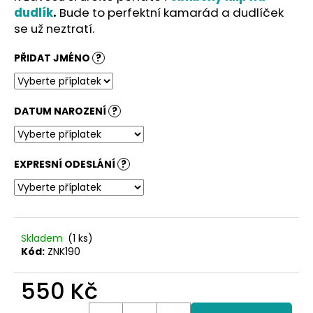
č
dudlík
.
Bude to perfektní kamarád a dudlíček
u
se už neztratí.
j
e
PŘIDAT JMÉNO
?
m
e
DATUM NAROZENÍ
?
EXPRESNÍ ODESLÁNÍ
?
Skladem
(1 ks)
Kód:
ZNK190
550 Kč
Měrná