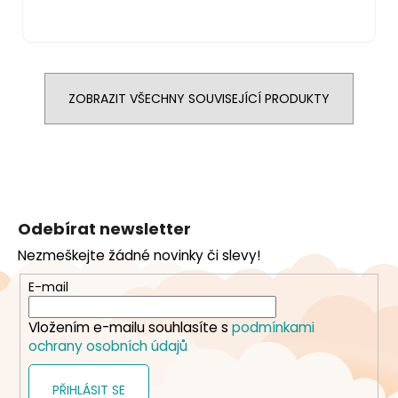
ZOBRAZIT VŠECHNY SOUVISEJÍCÍ PRODUKTY
Z
á
Odebírat newsletter
p
Nezmeškejte žádné novinky či slevy!
a
t
E-mail
í
Vložením e-mailu souhlasíte s
podmínkami
ochrany osobních údajů
PŘIHLÁSIT SE