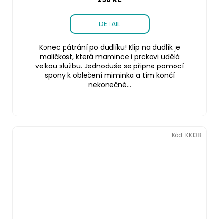
290 Kč
DETAIL
Konec pátrání po dudlíku! Klip na dudlík je
maličkost, která mamince i prckovi udělá
velkou službu. Jednoduše se připne pomocí
spony k oblečení miminka a tím končí
nekonečné...
Kód:
KK138