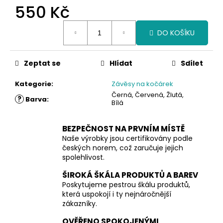
550 Kč
Měrná
DO KOŠÍKU
cena:
Zeptat se
Hlídat
Sdílet
Kategorie
:
Závěsy na kočárek
Černá, Červená, Žlutá,
?
Barva
:
Bílá
BEZPEČNOST NA PRVNÍM MÍSTĚ
Naše výrobky jsou certifikovány podle
českých norem, což zaručuje jejich
spolehlivost.
ŠIROKÁ ŠKÁLA PRODUKTŮ A BAREV
Poskytujeme pestrou škálu produktů,
která uspokojí i ty nejnáročnější
zákazníky.
OVĚŘENO SPOKOJENÝMI