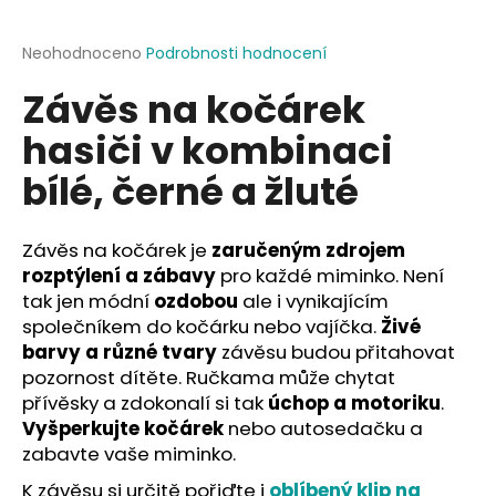
a
j
Průměrné
Neohodnoceno
Podrobnosti hodnocení
hodnocení
í
Závěs na kočárek
produktu
t
je
hasiči v kombinaci
?
0,0
z
bílé, černé a žluté
5
hvězdiček.
Závěs na kočárek je
zaručeným zdrojem
HLEDAT
rozptýlení a zábavy
pro každé miminko. Není
tak jen módní
ozdobou
ale i vynikajícím
společníkem do kočárku nebo vajíčka.
Živé
D
barvy a různé tvary
závěsu budou přitahovat
o
pozornost dítěte. Ručkama může chytat
p
přívěsky a zdokonalí si tak
úchop a motoriku
.
o
Vyšperkujte kočárek
nebo autosedačku a
r
zabavte vaše miminko.
u
K závěsu si určitě pořiďte i
oblíbený klip na