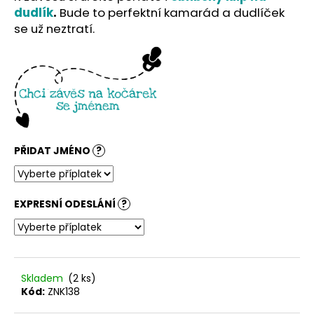
č
dudlík
.
Bude to perfektní kamarád a dudlíček
u
se už neztratí.
j
e
m
e
PŘIDAT JMÉNO
?
EXPRESNÍ ODESLÁNÍ
?
Skladem
(2 ks)
Kód:
ZNK138