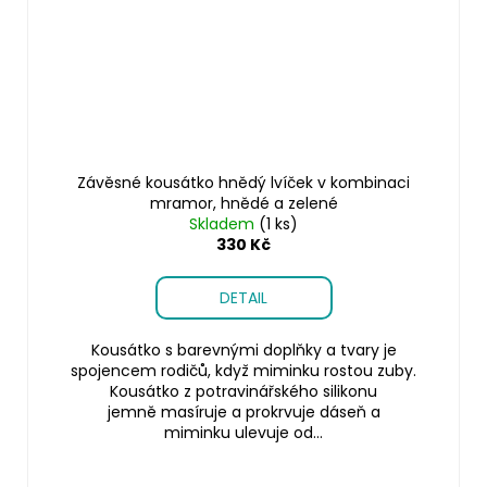
Závěsné kousátko hnědý lvíček v kombinaci
mramor, hnědé a zelené
Skladem
(1 ks)
330 Kč
DETAIL
Kousátko s barevnými doplňky a tvary je
spojencem rodičů, když miminku rostou zuby.
Kousátko z potravinářského silikonu
jemně masíruje a prokrvuje dáseň a
miminku ulevuje od...