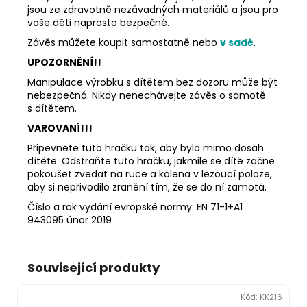
jsou ze zdravotně nezávadných materiálů a jsou pro
vaše děti naprosto bezpečné.
Závěs můžete koupit samostatně nebo
v sadě
.
UPOZORNĚNÍ!!
Manipulace výrobku s dítětem bez dozoru může být
nebezpečná. Nikdy nenechávejte závěs o samotě
s dítětem.
VAROVANÍ!!!
Připevněte tuto hračku tak, aby byla mimo dosah
dítěte. Odstraňte tuto hračku, jakmile se dítě začne
pokoušet zvedat na ruce a kolena v lezoucí poloze,
aby si nepřivodilo zranění tím, že se do ní zamotá.
Číslo a rok vydání evropské normy: EN 71-1+A1
943095 únor 2019
Související produkty
Kód:
KK216