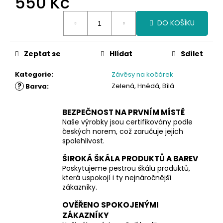
550 Kč
Měrná
DO KOŠÍKU
cena:
Zeptat se
Hlídat
Sdílet
Kategorie
:
Závěsy na kočárek
?
Zelená, Hnědá, Bílá
Barva
:
BEZPEČNOST NA PRVNÍM MÍSTĚ
Naše výrobky jsou certifikovány podle
českých norem, což zaručuje jejich
spolehlivost.
ŠIROKÁ ŠKÁLA PRODUKTŮ A BAREV
Poskytujeme pestrou škálu produktů,
která uspokojí i ty nejnáročnější
zákazníky.
OVĚŘENO SPOKOJENÝMI
ZÁKAZNÍKY