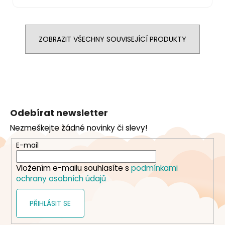
ZOBRAZIT VŠECHNY SOUVISEJÍCÍ PRODUKTY
Z
á
Odebírat newsletter
p
Nezmeškejte žádné novinky či slevy!
a
t
E-mail
í
Vložením e-mailu souhlasíte s
podmínkami
ochrany osobních údajů
PŘIHLÁSIT SE