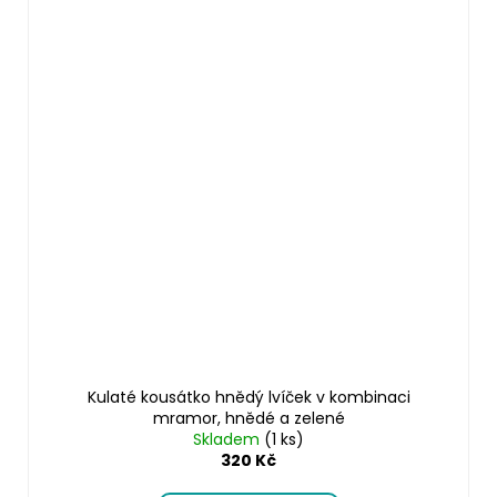
Kulaté kousátko hnědý lvíček v kombinaci
mramor, hnědé a zelené
Skladem
(1 ks)
320 Kč