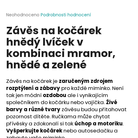
a
j
Průměrné
Neohodnoceno
Podrobnosti hodnocení
hodnocení
í
Závěs na kočárek
produktu
t
je
hnědý lvíček v
?
0,0
z
kombinaci mramor,
5
hvězdiček.
hnědé a zelené
HLEDAT
Závěs na kočárek je
zaručeným zdrojem
rozptýlení a zábavy
pro každé miminko. Není
tak jen módní
ozdobou
ale i vynikajícím
D
společníkem do kočárku nebo vajíčka.
Živé
o
barvy a různé tvary
závěsu budou přitahovat
p
pozornost dítěte. Ručkama může chytat
o
přívěsky a zdokonalí si tak
úchop a motoriku
.
r
Vyšperkujte kočárek
nebo autosedačku a
u
zabavte vaše miminko.