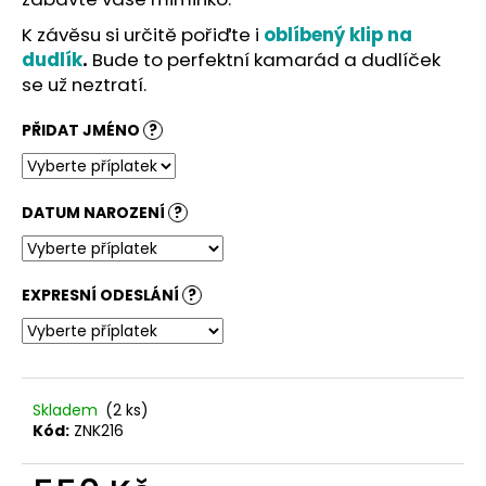
č
u
K závěsu si určitě pořiďte i
oblíbený klip na
j
dudlík
.
Bude to perfektní kamarád a dudlíček
e
se už neztratí.
m
e
PŘIDAT JMÉNO
?
DATUM NAROZENÍ
?
EXPRESNÍ ODESLÁNÍ
?
Skladem
(2 ks)
Kód:
ZNK216