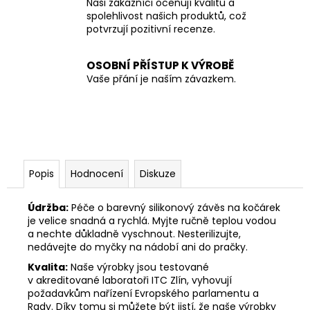
Naši zákazníci oceňují kvalitu a
spolehlivost našich produktů, což
potvrzují pozitivní recenze.
OSOBNÍ PŘÍSTUP K VÝROBĚ
Vaše přání je naším závazkem.
Popis
Hodnocení
Diskuze
Údržba:
Péče o barevný silikonový závěs na kočárek
je velice snadná a rychlá. Myjte ručně teplou vodou
a nechte důkladně vyschnout. Nesterilizujte,
nedávejte do myčky na nádobí ani do pračky.
Kvalita:
Naše výrobky jsou testované
v akreditované laboratoři ITC Zlín, vyhovují
požadavkům nařízení Evropského parlamentu a
Rady. Díky tomu si můžete být jistí, že naše výrobky