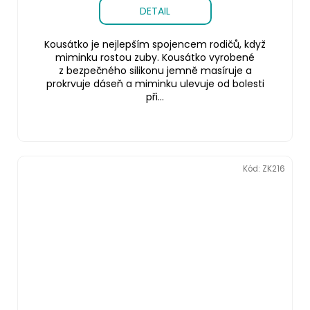
DETAIL
Kousátko je nejlepším spojencem rodičů, když
miminku rostou zuby. Kousátko vyrobené
z bezpečného silikonu jemně masíruje a
prokrvuje dáseň a miminku ulevuje od bolesti
při...
Kód:
ZK216