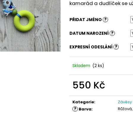
kamarád a dudlíček se už 
PŘIDAT JMÉNO
?
DATUM NAROZENÍ
?
EXPRESNÍ ODESLÁNÍ
?
Skladem
(2 ks)
550 Kč
Měrná
cena:
Kategorie
:
Závěsy
?
Růžová,
Barva
: