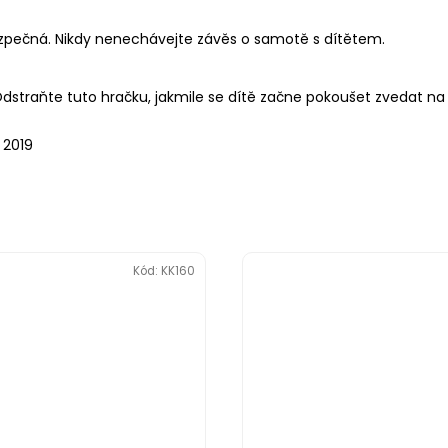
pečná. Nikdy nenechávejte závěs o samotě s dítětem.
straňte tuto hračku, jakmile se dítě začne pokoušet zvedat na r
 2019
Kód:
KK160