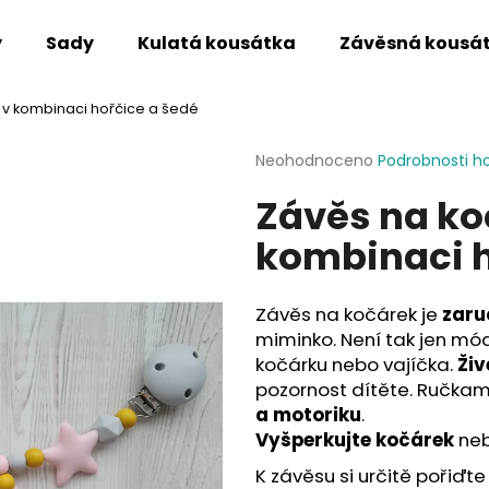
y
Sady
Kulatá kousátka
Závěsná kousá
a v kombinaci hořčice a šedé
Co potřebujete najít?
Průměrné
Neohodnoceno
Podrobnosti h
hodnocení
Závěs na ko
produktu
HLEDAT
je
kombinaci h
0,0
z
5
Doporučujeme
hvězdiček.
Závěs na kočárek je
zaru
miminko. Není tak jen mó
kočárku nebo vajíčka.
Živ
pozornost dítěte. Ručkam
a motoriku
.
Vyšperkujte kočárek
neb
K závěsu si určitě pořiďte