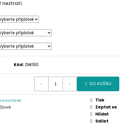
neztratí.
Kód:
ZNK160
DO KOŠÍKU
Tisk
 na kočárek
Zeptat se
Růžová
Hlídat
Sdílet