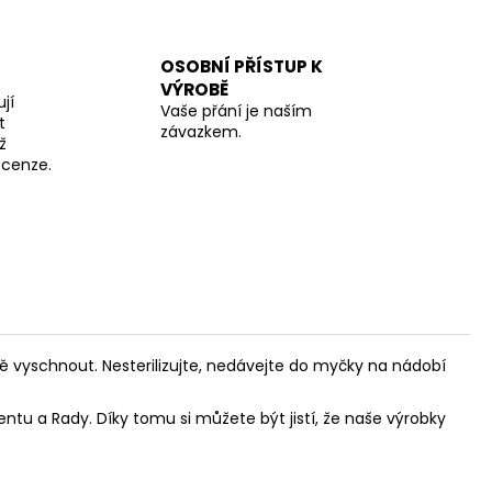
OSOBNÍ PŘÍSTUP K
VÝROBĚ
jí
Vaše přání je naším
t
závazkem.
ž
recenze.
ě vyschnout. Nesterilizujte, nedávejte do myčky na nádobí
tu a Rady. Díky tomu si můžete být jistí, že naše výrobky