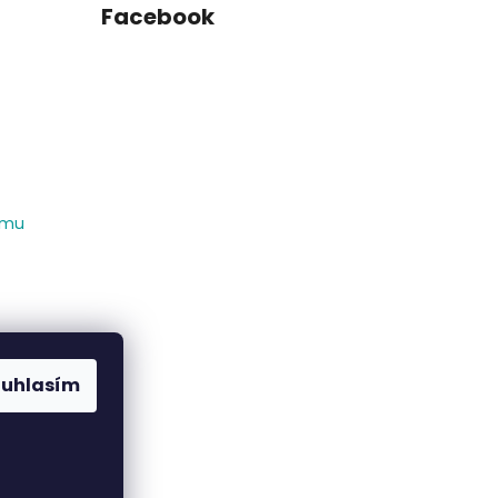
Facebook
amu
ouhlasím