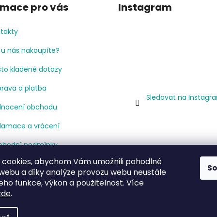
rmace pro vás
Instagram
takty
 u nás nakoupíte?
to kladené dotazy
rava a platba
Sledovat na Instagr
nocení obchodu
lamace a vrácení
hodní podmínky
 cookies, abychom Vám umožnili pohodlné
mínky ochrany osobních
S
 webu a díky analýze provozu webu neustále
jů
jeho funkce, výkon a použitelnost. Více
cenze
zde
.