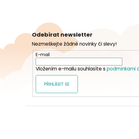
Z
á
Odebírat newsletter
p
Nezmeškejte žádné novinky či slevy!
a
t
E-mail
í
Vložením e-mailu souhlasíte s
podmínkami o
PŘIHLÁSIT SE