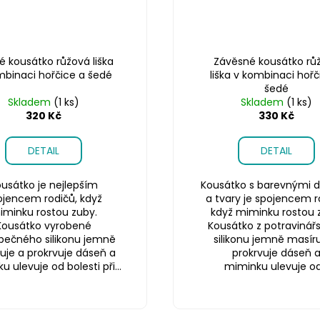
é kousátko růžová liška
Závěsné kousátko rů
mbinaci hořčice a šedé
liška v kombinaci hořč
šedé
Skladem
(1 ks)
Skladem
(1 ks)
320 Kč
330 Kč
DETAIL
DETAIL
usátko je nejlepším
Kousátko s barevnými d
ojencem rodičů, když
a tvary je spojencem r
iminku rostou zuby.
když miminku rostou 
Kousátko vyrobené
Kousátko z potravinář
pečného silikonu jemně
silikonu jemně masíru
uje a prokrvuje dáseň a
prokrvuje dáseň 
 ulevuje od bolesti při...
miminku ulevuje od.