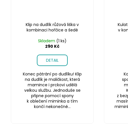
Klip na dudlík růžová liška v
Kulat
kombinaci hořčice a šedé
v ko
Skladem
(1 ks)
290 Kč
DETAIL
Konec pátrání po dudlíku! Klip
Ko
na dudlík je maličkost, která
sp
mamince i prckovi udělá
m
velkou službu. Jednoduše se
připne pomocí spony
z bez
k oblečení miminka a tím
masír
končí nekonečné...
miminku