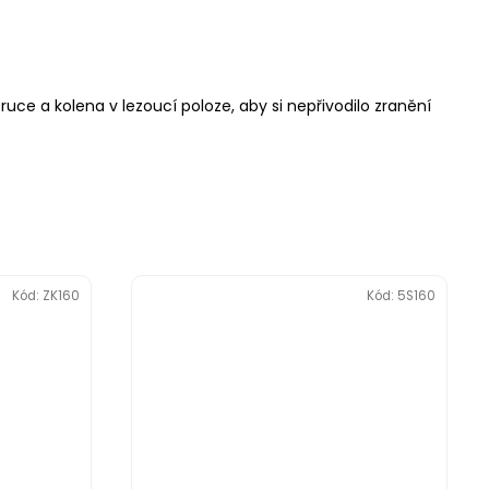
uce a kolena v lezoucí poloze, aby si nepřivodilo zranění
Kód:
ZK160
Kód:
5S160