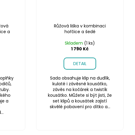
žová
Růžová liška v kombinaci
ice a
hořčice a šedé
Skladem
(1 ks)
1 790 Kč
DETAIL
oplňky
Sada obsahuje klip na dudlík,
odičů,
kulaté i závěsné kousátko,
zuby.
závěs na kočárek a twistík
ského
kousátko. Můžete si být jisti, že
je a
set klipů a kousátek zajistí
a
skvělé pobavení pro dítko a...
..