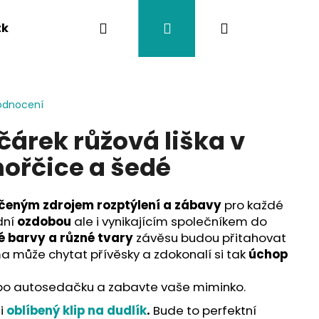
Hledat
Přihlášení
Nákupní
tka
Závěsy na kočárek
Twistík kousátka
košík
odnocení
čárek růžová liška v
ořčice a šedé
čeným zdrojem rozptýlení a zábavy
pro každé
dní
ozdobou
ale i vynikajícím společníkem do
é barvy a různé tvary
závěsu budou přitahovat
a může chytat přívěsky a zdokonalí si tak
úchop
o autosedačku a zabavte vaše miminko.
 i
oblíbený klip na dudlík
.
Bude to perfektní