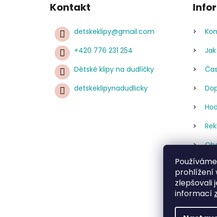
Kontakt
Info
detskeklipy
@
gmail.com
Kon
+420 776 231 254
Jak
Dětské klipy na dudlíčky
Čas
detskeklipynadudlicky
Dop
Hod
Rek
Obc
Používáme
Pod
prohlížení
úda
zlepšovali 
Re
informací