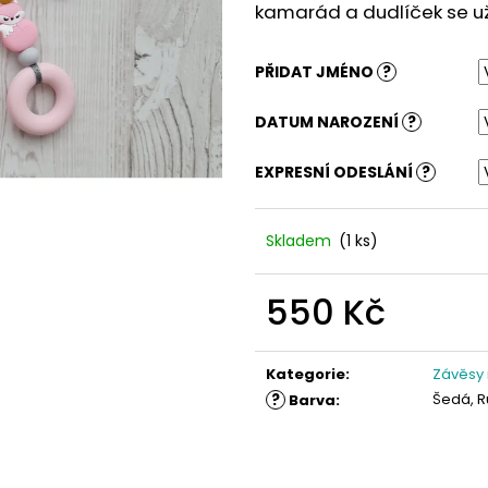
kamarád a dudlíček se už 
PŘIDAT JMÉNO
?
DATUM NAROZENÍ
?
EXPRESNÍ ODESLÁNÍ
?
Skladem
(1 ks)
550 Kč
Měrná
cena:
Kategorie
:
Závěsy
?
Šedá, 
Barva
: