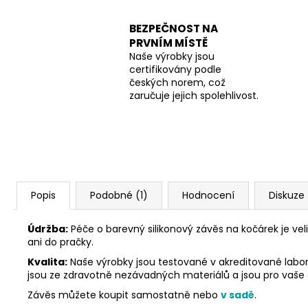
BEZPEČNOST NA
PRVNÍM MÍSTĚ
Naše výrobky jsou
certifikovány podle
českých norem, což
zaručuje jejich spolehlivost.
Popis
Podobné (1)
Hodnocení
Diskuze
Údržba:
Péče o barevný silikonový závěs na kočárek je ve
ani do pračky.
Kvalita:
Naše výrobky jsou testované v akreditované labora
jsou ze zdravotně nezávadných materiálů a jsou pro vaše
Závěs můžete koupit samostatně nebo
v sadě
.