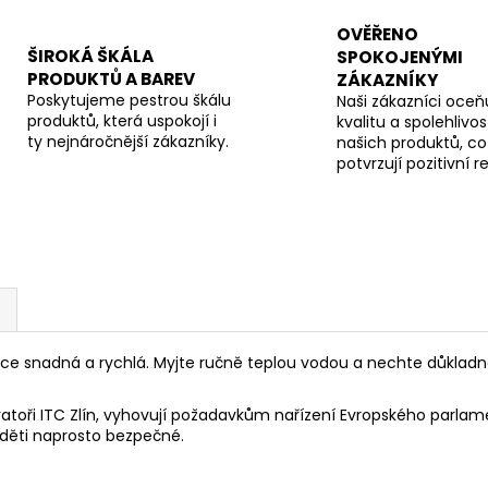
OVĚŘENO
ŠIROKÁ ŠKÁLA
SPOKOJENÝMI
PRODUKTŮ A BAREV
ZÁKAZNÍKY
Poskytujeme pestrou škálu
Naši zákazníci oceňu
produktů, která uspokojí i
kvalitu a spolehlivos
ty nejnáročnější zákazníky.
našich produktů, co
potvrzují pozitivní 
lice snadná a rychlá. Myjte ručně teplou vodou a nechte důkladn
toři ITC Zlín, vyhovují požadavkům nařízení Evropského parlamen
 děti naprosto bezpečné.