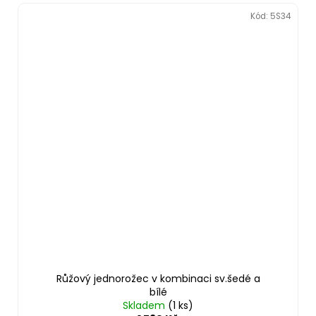
Kód:
5S34
Růžový jednorožec v kombinaci sv.šedé a
bílé
Skladem
(1 ks)