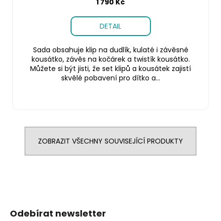
1 790 Kč
DETAIL
Sada obsahuje klip na dudlík, kulaté i závěsné
kousátko, závěs na kočárek a twistík kousátko.
Můžete si být jisti, že set klipů a kousátek zajistí
skvělé pobavení pro dítko a...
ZOBRAZIT VŠECHNY SOUVISEJÍCÍ PRODUKTY
Z
á
Odebírat newsletter
p