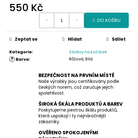
550 Kč
Měrná
DO KOŠÍKU
cena:
Zeptat se
Hlídat
Sdílet
Kategorie
:
Závěsy na kočárek
?
Růžová, Bílá
Barva
:
BEZPEČNOST NA PRVNÍM MÍSTĚ
Naše výrobky jsou certifikovány podle
českých norem, což zaručuje jejich
spolehlivost.
ŠIROKÁ ŠKÁLA PRODUKTŮ A BAREV
Poskytujeme pestrou škálu produktů,
která uspokojí i ty nejnáročnější
zákazníky.
OVĚŘENO SPOKOJENÝMI