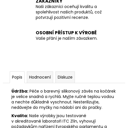
ZÁKAZNÍKY
Naši zákazníci oceňují kvalitu a
spolehlivost našich produktů, což
potvrzují pozitivní recenze.
OSOBNÍ PŘÍSTUP K VÝROBĚ
Vaše přání je naším závazkem.
Popis
Hodnocení
Diskuze
Údržba:
Péče o barevný silikonový závěs na kočárek
je velice snadná a rychlá. Myjte ručně teplou vodou
a nechte důkladně vyschnout. Nesterilizujte,
nedávejte do myčky na nádobí ani do pračky.
Kvalita:
Naše výrobky jsou testované
v akreditované laboratoři ITC Zlín, vyhovují
požadavkům nařízení Evropského parlamentu a