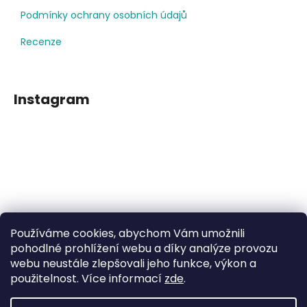
Podmínky ochrany osobních údajů
Recenze
Instagram
Používáme cookies, abychom Vám umožnili
Sledovat na Instagramu
pohodlné prohlížení webu a díky analýze provozu
webu neustále zlepšovali jeho funkce, výkon a
použitelnost. Více informací
zde
.
Facebook