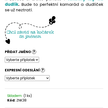
č
dudlík
.
Bude to perfektní kamarád a dudlíček
u
se už neztratí.
j
e
m
e
PŘIDAT JMÉNO
?
EXPRESNÍ ODESLÁNÍ
?
Skladem
(1 ks)
Kód:
ZNK38