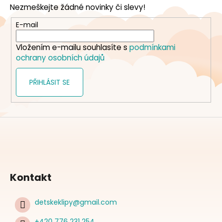
Nezmeškejte žádné novinky či slevy!
a
t
E-mail
í
Vložením e-mailu souhlasíte s
podmínkami
ochrany osobních údajů
PŘIHLÁSIT SE
Kontakt
detskeklipy
@
gmail.com
+420 776 231 254