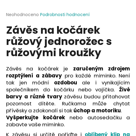
a
j
Průměrné
Neohodnoceno
Podrobnosti hodnocení
hodnocení
í
Závěs na kočárek
produktu
t
je
růžový jednorožec s
?
0,0
z
růžovými kroužky
5
hvězdiček.
Závěs na kočárek je
zaručeným zdrojem
HLEDAT
rozptýlení a zábavy
pro každé miminko. Není
tak jen módní
ozdobou
ale i vynikajícím
společníkem do kočárku nebo vajíčka.
Živé
D
barvy a různé tvary
závěsu budou přitahovat
o
pozornost dítěte. Ručkama může chytat
p
přívěsky a zdokonalí si tak
úchop a motoriku
.
o
Vyšperkujte kočárek
nebo autosedačku a
r
zabavte vaše miminko.
u
K závěsu si určitě pořiďte i
oblíbený klip na