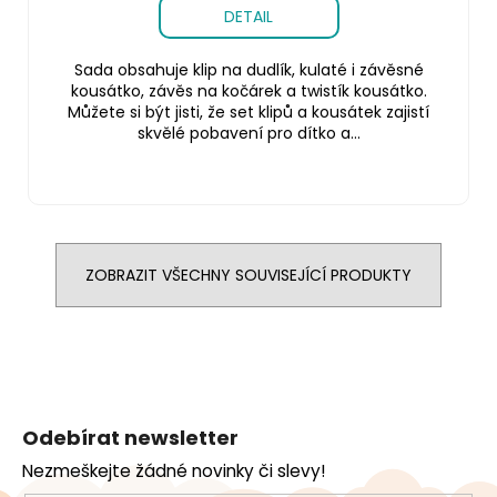
DETAIL
Sada obsahuje klip na dudlík, kulaté i závěsné
kousátko, závěs na kočárek a twistík kousátko.
Můžete si být jisti, že set klipů a kousátek zajistí
skvělé pobavení pro dítko a...
ZOBRAZIT VŠECHNY SOUVISEJÍCÍ PRODUKTY
Z
á
Odebírat newsletter
p
Nezmeškejte žádné novinky či slevy!
a