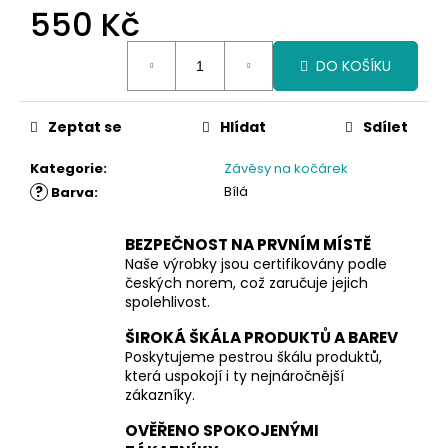
550 Kč
Měrná
DO KOŠÍKU
cena:
Zeptat se
Hlídat
Sdílet
Kategorie
:
Závěsy na kočárek
?
Bílá
Barva
:
BEZPEČNOST NA PRVNÍM MÍSTĚ
Naše výrobky jsou certifikovány podle
českých norem, což zaručuje jejich
spolehlivost.
ŠIROKÁ ŠKÁLA PRODUKTŮ A BAREV
Poskytujeme pestrou škálu produktů,
která uspokojí i ty nejnáročnější
zákazníky.
OVĚŘENO SPOKOJENÝMI