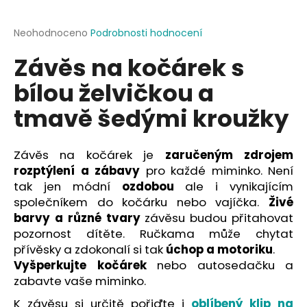
a
j
Průměrné
Neohodnoceno
Podrobnosti hodnocení
hodnocení
í
Závěs na kočárek s
produktu
t
je
bílou želvičkou a
?
0,0
z
tmavě šedými kroužky
5
hvězdiček.
Závěs na kočárek je
zaručeným zdrojem
HLEDAT
rozptýlení a zábavy
pro každé miminko. Není
tak jen módní
ozdobou
ale i vynikajícím
společníkem do kočárku nebo vajíčka.
Živé
D
barvy a různé tvary
závěsu budou přitahovat
o
pozornost dítěte. Ručkama může chytat
p
přívěsky a zdokonalí si tak
úchop a motoriku
.
o
Vyšperkujte kočárek
nebo autosedačku a
r
zabavte vaše miminko.
u
K závěsu si určitě pořiďte i
oblíbený klip na