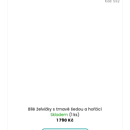
Kód:
5S2
Bílé želvičky s tmavě šedou a hořčicí
Skladem
(1 ks)
1 790 Kč