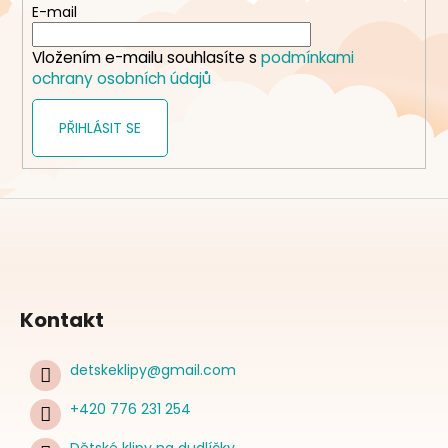
t
E-mail
í
Vložením e-mailu souhlasíte s
podmínkami
ochrany osobních údajů
PŘIHLÁSIT SE
Kontakt
detskeklipy
@
gmail.com
+420 776 231 254
Dětské klipy na dudlíčky