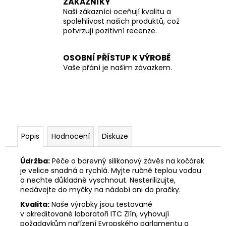
ZÁKAZNÍKY
Naši zákazníci oceňují kvalitu a
spolehlivost našich produktů, což
potvrzují pozitivní recenze.
OSOBNÍ PŘÍSTUP K VÝROBĚ
Vaše přání je naším závazkem.
Popis
Hodnocení
Diskuze
Údržba:
Péče o barevný silikonový závěs na kočárek
je velice snadná a rychlá. Myjte ručně teplou vodou
a nechte důkladně vyschnout. Nesterilizujte,
nedávejte do myčky na nádobí ani do pračky.
Kvalita:
Naše výrobky jsou testované
v akreditované laboratoři ITC Zlín, vyhovují
požadavkům nařízení Evropského parlamentu a