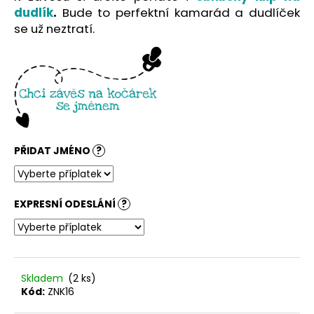
č
dudlík
.
Bude to perfektní kamarád a dudlíček
u
se už neztratí.
j
e
m
e
PŘIDAT JMÉNO
?
EXPRESNÍ ODESLÁNÍ
?
Skladem
(2 ks)
Kód:
ZNK16