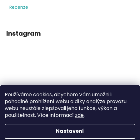
Recenze
Instagram
Používáme cookies, abychom Vám umožnili
Sledovat na Instagramu
pohodlné prohlížení webu a díky analýze provozu
webu neustále zlepšovali jeho funkce, výkon a
použitelnost. Více informací
zde
.
Facebook
Nastavení