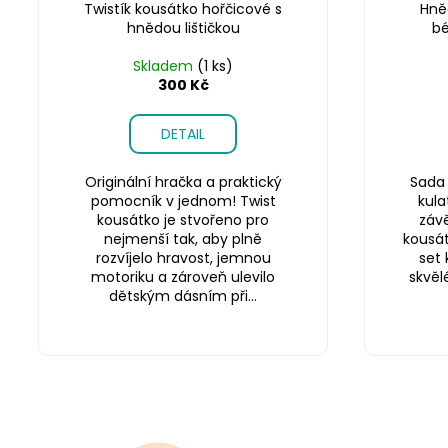
Twistík kousátko hořčicové s
Hně
hnědou lištičkou
bé
Skladem
(1 ks)
300 Kč
DETAIL
Originální hračka a praktický
Sada 
pomocník v jednom! Twist
kula
kousátko je stvořeno pro
závě
nejmenší tak, aby plně
kousátk
rozvíjelo hravost, jemnou
set 
motoriku a zároveň ulevilo
skvěl
dětským dásním při...
Z