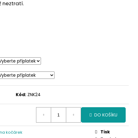
neztratí.
Kód:
ZNK24
DO KOŠÍKU
Tisk
 na kočárek