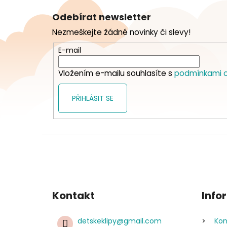
á
Odebírat newsletter
p
Nezmeškejte žádné novinky či slevy!
a
t
E-mail
í
Vložením e-mailu souhlasíte s
podmínkami o
PŘIHLÁSIT SE
Kontakt
Info
detskeklipy
@
gmail.com
Kon