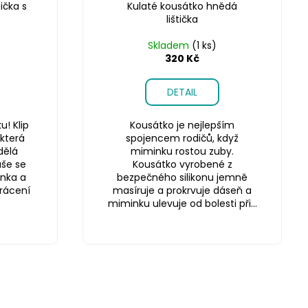
tička s
Kulaté kousátko hnědá
lištička
Skladem
(1 ks)
320 Kč
DETAIL
u! Klip
Kousátko je nejlepším
 která
spojencem rodičů, když
dělá
miminku rostou zuby.
uše se
Kousátko vyrobené z
inka a
bezpečného silikonu jemně
rácení
masíruje a prokrvuje dáseň a
miminku ulevuje od bolesti při...