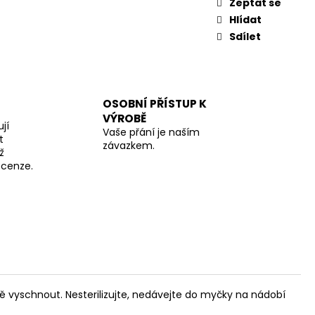
Zeptat se
Hlídat
Sdílet
OSOBNÍ PŘÍSTUP K
VÝROBĚ
jí
Vaše přání je naším
t
závazkem.
ž
recenze.
ě vyschnout. Nesterilizujte, nedávejte do myčky na nádobí