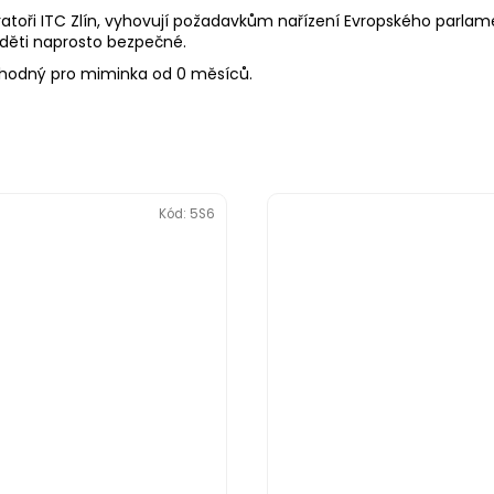
atoři ITC Zlín, vyhovují požadavkům nařízení Evropského parlame
 děti naprosto bezpečné.
 vhodný pro miminka od 0 měsíců.
Kód:
5S6