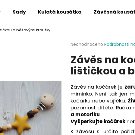
y
Sady
Kulatá kousátka
Závěsná kousá
štičkou a béžovými kroužky
Co potřebujete najít?
Průměrné
Neohodnoceno
Podrobnosti h
hodnocení
Závěs na ko
produktu
HLEDAT
je
lištičkou a
0,0
z
5
Doporučujeme
hvězdiček.
Závěs na kočárek je
zar
miminko. Není tak jen 
kočárku nebo vajíčka.
Ži
pozornost dítěte. Ručkam
a motoriku
.
Vyšperkujte kočárek
neb
K závěsu si určitě poři