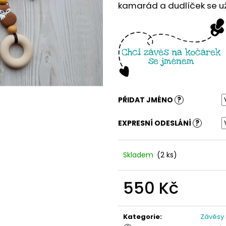
kamarád a dudlíček se už 
PŘIDAT JMÉNO
?
EXPRESNÍ ODESLÁNÍ
?
Skladem
(2 ks)
550 Kč
Měrná
cena:
Kategorie
:
Závěsy