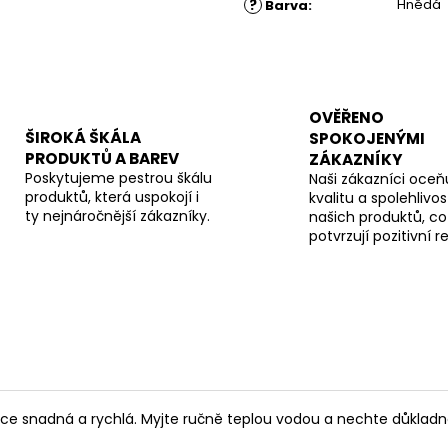
?
Hnědá
Barva
:
OVĚŘENO
ŠIROKÁ ŠKÁLA
SPOKOJENÝMI
PRODUKTŮ A BAREV
ZÁKAZNÍKY
Poskytujeme pestrou škálu
Naši zákazníci oceňu
produktů, která uspokojí i
kvalitu a spolehlivos
ty nejnáročnější zákazníky.
našich produktů, co
potvrzují pozitivní 
lice snadná a rychlá. Myjte ručně teplou vodou a nechte důkladn