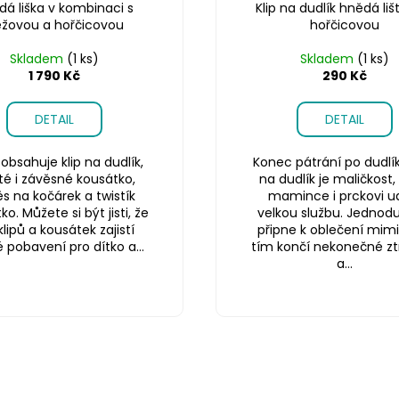
dá liška v kombinaci s
Klip na dudlík hnědá liš
žovou a hořčicovou
hořčicovou
Skladem
(1 ks)
Skladem
(1 ks)
1 790 Kč
290 Kč
DETAIL
DETAIL
obsahuje klip na dudlík,
Konec pátrání po dudlík
té i závěsné kousátko,
na dudlík je maličkost,
s na kočárek a twistík
mamince i prckovi u
o. Můžete si být jisti, že
velkou službu. Jednod
klipů a kousátek zajistí
připne k oblečení mim
é pobavení pro dítko a...
tím končí nekonečné zt
a...