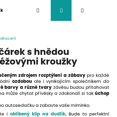
Hledat
Přihlášení
Nákupní
tka
Závěsy na kočárek
Twistík kousátka
košík
odnocení
čárek s hnědou
 béžovými kroužky
učeným zdrojem rozptýlení a zábavy
pro každé
módní
ozdobou
ale i vynikajícím společníkem do
vé barvy a různé tvary
závěsu budou přitahovat
a může chytat přívěsky a zdokonalí si tak
úchop
o autosedačku a zabavte vaše miminko.
ďte i
oblíbený klip na dudlík
.
Bude to perfektní