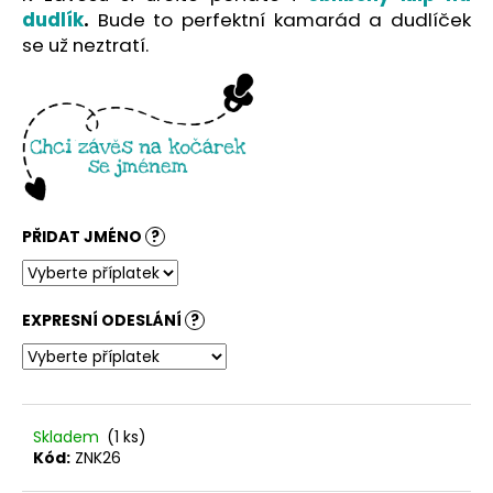
č
dudlík
.
Bude to perfektní kamarád a dudlíček
u
se už neztratí.
j
e
m
e
PŘIDAT JMÉNO
?
EXPRESNÍ ODESLÁNÍ
?
Skladem
(1 ks)
Kód:
ZNK26