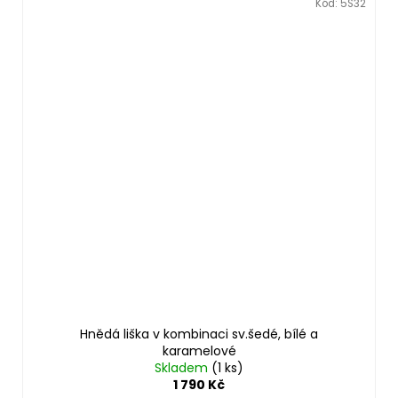
Kód:
5S32
Hnědá liška v kombinaci sv.šedé, bílé a
karamelové
Skladem
(1 ks)
1 790 Kč