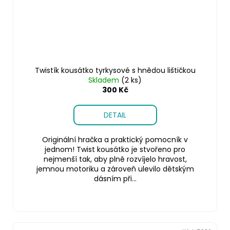
Twistík kousátko tyrkysové s hnědou lištičkou
Skladem
(2 ks)
300 Kč
DETAIL
Originální hračka a praktický pomocník v
jednom! Twist kousátko je stvořeno pro
nejmenší tak, aby plně rozvíjelo hravost,
jemnou motoriku a zároveň ulevilo dětským
dásním při...