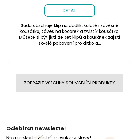
DETAIL
Sada obsahuje klip na dudlík, kulaté i závěsné
kousátko, závěs na kočárek a twistík kousátko.
Můžete si být jisti, že set klipů a kousátek zajistí
skvělé pobavení pro dítko a...
ZOBRAZIT VŠECHNY SOUVISEJÍCÍ PRODUKTY
Z
á
Odebírat newsletter
p
Nezmeškejte žádné novinky či slevy!