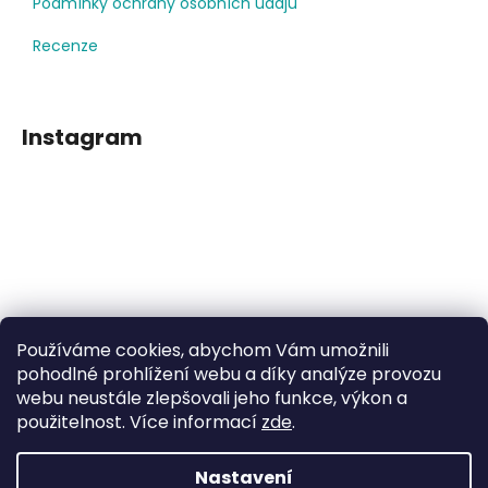
Podmínky ochrany osobních údajů
Recenze
Instagram
Používáme cookies, abychom Vám umožnili
Sledovat na Instagramu
pohodlné prohlížení webu a díky analýze provozu
webu neustále zlepšovali jeho funkce, výkon a
použitelnost. Více informací
zde
.
Facebook
Nastavení