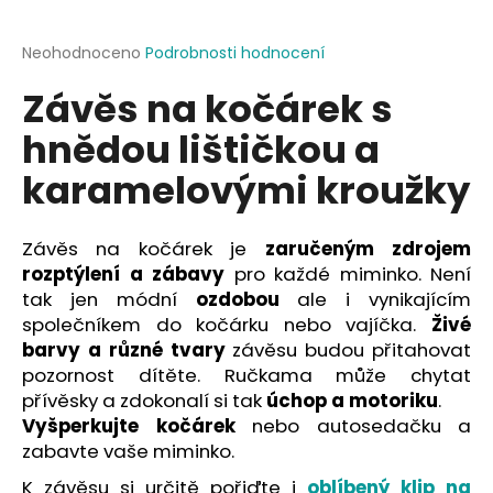
a
j
Průměrné
Neohodnoceno
Podrobnosti hodnocení
hodnocení
í
Závěs na kočárek s
produktu
t
je
hnědou lištičkou a
?
0,0
z
karamelovými kroužky
5
hvězdiček.
Závěs na kočárek je
zaručeným zdrojem
HLEDAT
rozptýlení a zábavy
pro každé miminko. Není
tak jen módní
ozdobou
ale i vynikajícím
společníkem do kočárku nebo vajíčka.
Živé
D
barvy a různé tvary
závěsu budou přitahovat
o
pozornost dítěte. Ručkama může chytat
p
přívěsky a zdokonalí si tak
úchop a motoriku
.
o
Vyšperkujte kočárek
nebo autosedačku a
r
zabavte vaše miminko.
u
K závěsu si určitě pořiďte i
oblíbený klip na