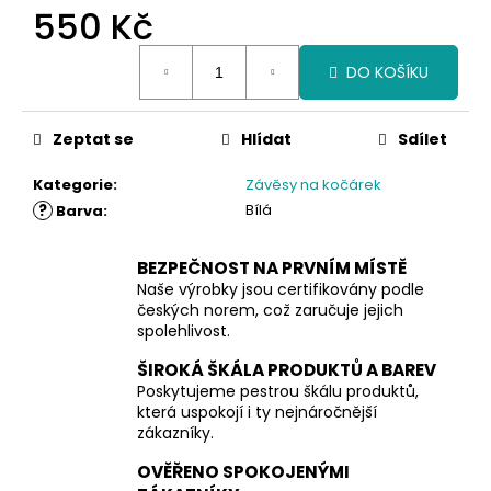
550 Kč
Měrná
DO KOŠÍKU
cena:
Zeptat se
Hlídat
Sdílet
Kategorie
:
Závěsy na kočárek
?
Bílá
Barva
:
BEZPEČNOST NA PRVNÍM MÍSTĚ
Naše výrobky jsou certifikovány podle
českých norem, což zaručuje jejich
spolehlivost.
ŠIROKÁ ŠKÁLA PRODUKTŮ A BAREV
Poskytujeme pestrou škálu produktů,
která uspokojí i ty nejnáročnější
zákazníky.
OVĚŘENO SPOKOJENÝMI