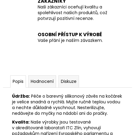
ZÁKAZNÍKY
Naši zákazníci oceňují kvalitu a
spolehlivost našich produktů, což
potvrzují pozitivní recenze.
OSOBNÍ PŘÍSTUP K VÝROBĚ
Vaše přání je naším závazkem.
Popis
Hodnocení
Diskuze
Údržba:
Péče o barevný silikonový závěs na kočárek
je velice snadná a rychlá. Myjte ručně teplou vodou
a nechte důkladně vyschnout. Nesterilizujte,
nedávejte do myčky na nádobí ani do pračky.
Kvalita:
Naše výrobky jsou testované
v akreditované laboratoři ITC Zlín, vyhovují
požadavkům nařízení Evropského parlamentu a