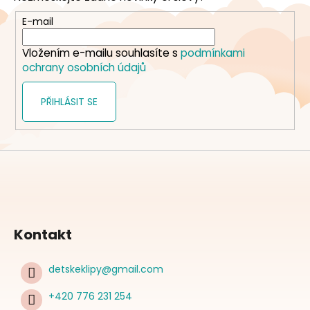
a
t
E-mail
í
Vložením e-mailu souhlasíte s
podmínkami
ochrany osobních údajů
PŘIHLÁSIT SE
Kontakt
detskeklipy
@
gmail.com
+420 776 231 254