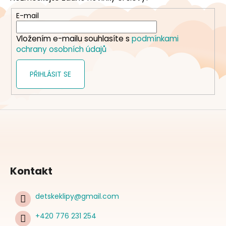
a
t
E-mail
í
Vložením e-mailu souhlasíte s
podmínkami
ochrany osobních údajů
PŘIHLÁSIT SE
Kontakt
detskeklipy
@
gmail.com
+420 776 231 254