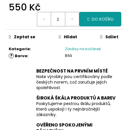
550 Kč
Měrná
DO KOŠÍKU
cena:
Zeptat se
Hlídat
Sdílet
Kategorie
:
Závěsy na kočárek
?
Bílá
Barva
:
BEZPEČNOST NA PRVNÍM MÍSTĚ
Naše výrobky jsou certifikovány podle
českých norem, což zaručuje jejich
spolehlivost.
ŠIROKÁ ŠKÁLA PRODUKTŮ A BAREV
Poskytujeme pestrou škálu produktů,
která uspokojí i ty nejnáročnější
zákazníky.
OVĚŘENO SPOKOJENÝMI