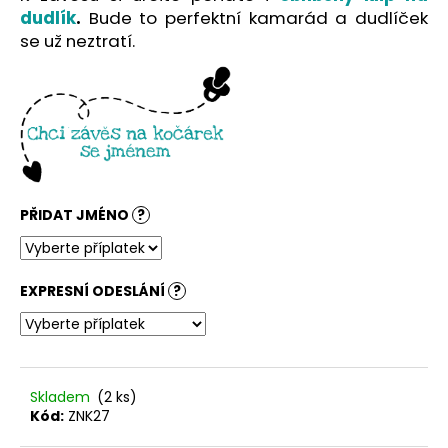
č
dudlík
.
Bude to perfektní kamarád a dudlíček
u
se už neztratí.
j
e
m
e
PŘIDAT JMÉNO
?
EXPRESNÍ ODESLÁNÍ
?
Skladem
(2 ks)
Kód:
ZNK27