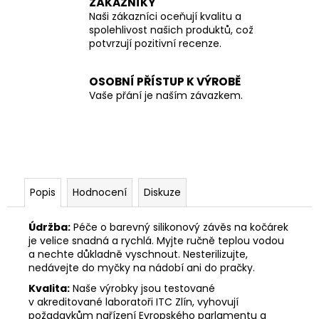
ZÁKAZNÍKY
Naši zákazníci oceňují kvalitu a
spolehlivost našich produktů, což
potvrzují pozitivní recenze.
OSOBNÍ PŘÍSTUP K VÝROBĚ
Vaše přání je naším závazkem.
Popis
Hodnocení
Diskuze
Údržba:
Péče o barevný silikonový závěs na kočárek
je velice snadná a rychlá. Myjte ručně teplou vodou
a nechte důkladně vyschnout. Nesterilizujte,
nedávejte do myčky na nádobí ani do pračky.
Kvalita:
Naše výrobky jsou testované
v akreditované laboratoři ITC Zlín, vyhovují
požadavkům nařízení Evropského parlamentu a