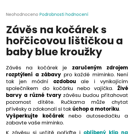
a
j
Průměrné
Neohodnoceno
Podrobnosti hodnocení
hodnocení
í
Závěs na kočárek s
produktu
t
je
hořčicovou lištičkou a
?
0,0
z
baby blue kroužky
5
hvězdiček.
Závěs na kočárek je
zaručeným zdrojem
HLEDAT
rozptýlení a zábavy
pro každé miminko. Není
tak jen módní
ozdobou
ale i vynikajícím
společníkem do kočárku nebo vajíčka.
Živé
D
barvy a různé tvary
závěsu budou přitahovat
o
pozornost dítěte. Ručkama může chytat
p
přívěsky a zdokonalí si tak
úchop a motoriku
.
o
Vyšperkujte kočárek
nebo autosedačku a
r
zabavte vaše miminko.
u
K závěsu si určitě pořiďte i
oblíbený klip na