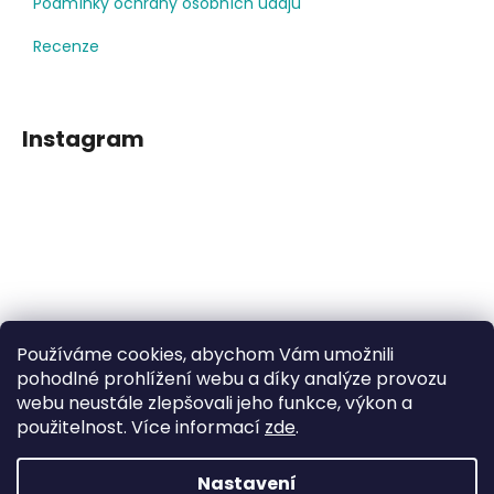
Podmínky ochrany osobních údajů
Recenze
Instagram
Používáme cookies, abychom Vám umožnili
Sledovat na Instagramu
pohodlné prohlížení webu a díky analýze provozu
webu neustále zlepšovali jeho funkce, výkon a
použitelnost. Více informací
zde
.
Facebook
Nastavení