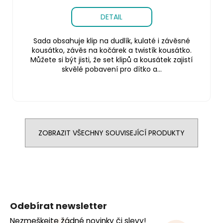
DETAIL
Sada obsahuje klip na dudlík, kulaté i závěsné
kousátko, závěs na kočárek a twistík kousátko.
Můžete si být jisti, že set klipů a kousátek zajistí
skvělé pobavení pro dítko a...
ZOBRAZIT VŠECHNY SOUVISEJÍCÍ PRODUKTY
Z
á
Odebírat newsletter
p
Nezmeškejte žádné novinky či slevy!