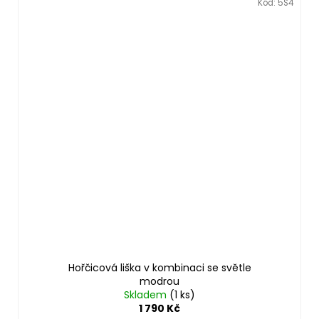
Kód:
5S4
Hořčicová liška v kombinaci se světle
modrou
Skladem
(1 ks)
1 790 Kč