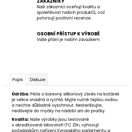
ZÁKAZNÍKY
Naši zákazníci oceňují kvalitu a
spolehlivost našich produktů, což
potvrzují pozitivní recenze.
OSOBNÍ PŘÍSTUP K VÝROBĚ
Vaše přání je naším závazkem.
Popis
Diskuze
Údržba:
Péče o barevný silikonový závěs na kočárek
je velice snadná a rychlá. Myjte ručně teplou vodou
a nechte důkladně vyschnout. Nesterilizujte,
nedávejte do myčky na nádobí ani do pračky.
Kvalita:
Naše výrobky jsou testované
v akreditované laboratoři ITC Zlín, vyhovují
požadavkům nařízení Evropského parlamentu a