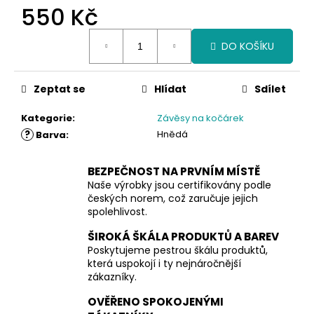
550 Kč
Měrná
DO KOŠÍKU
cena:
Zeptat se
Hlídat
Sdílet
Kategorie
:
Závěsy na kočárek
?
Hnědá
Barva
:
BEZPEČNOST NA PRVNÍM MÍSTĚ
Naše výrobky jsou certifikovány podle
českých norem, což zaručuje jejich
spolehlivost.
ŠIROKÁ ŠKÁLA PRODUKTŮ A BAREV
Poskytujeme pestrou škálu produktů,
která uspokojí i ty nejnáročnější
zákazníky.
OVĚŘENO SPOKOJENÝMI