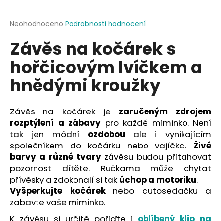
a
j
Průměrné
Neohodnoceno
Podrobnosti hodnocení
hodnocení
í
Závěs na kočárek s
produktu
t
je
hořčicovým lvíčkem a
?
0,0
z
hnědými kroužky
5
hvězdiček.
Závěs na kočárek je
zaručeným zdrojem
HLEDAT
rozptýlení a zábavy
pro každé miminko. Není
tak jen módní
ozdobou
ale i vynikajícím
společníkem do kočárku nebo vajíčka.
Živé
D
barvy a různé tvary
závěsu budou přitahovat
o
pozornost dítěte. Ručkama může chytat
p
přívěsky a zdokonalí si tak
úchop a motoriku
.
o
Vyšperkujte kočárek
nebo autosedačku a
r
zabavte vaše miminko.
u
K závěsu si určitě pořiďte i
oblíbený klip na