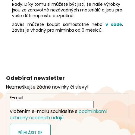
Rady. Díky tomu si můžete být jistí, že naše výrobky
jsou ze zdravotně nezávadných materiálů a jsou pro
vaše děti naprosto bezpečné.
Závěs můžete koupit samostatně nebo
v sadě
.
Závěs je vhodný pro miminka od 0 měsíců.
Z
á
Odebírat newsletter
p
Nezmeškejte žádné novinky či slevy!
a
t
E-mail
í
Vložením e-mailu souhlasíte s
podmínkami
ochrany osobních údajů
PŘIHLÁSIT SE