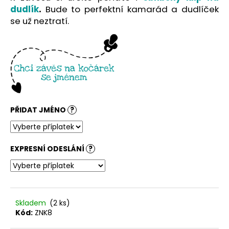
č
dudlík
.
Bude to perfektní kamarád a dudlíček
u
se už neztratí.
j
e
m
e
PŘIDAT JMÉNO
?
EXPRESNÍ ODESLÁNÍ
?
Skladem
(2 ks)
Kód:
ZNK8