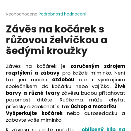
a
j
Průměrné
Neohodnoceno
Podrobnosti hodnocení
hodnocení
í
Závěs na kočárek s
produktu
t
je
růžovou želvičkou a
?
0,0
z
šedými kroužky
5
hvězdiček.
Závěs na kočárek je
zaručeným zdrojem
HLEDAT
rozptýlení a zábavy
pro každé miminko. Není
tak jen módní
ozdobou
ale i vynikajícím
společníkem do kočárku nebo vajíčka.
Živé
D
barvy a různé tvary
závěsu budou přitahovat
o
pozornost dítěte. Ručkama může chytat
p
přívěsky a zdokonalí si tak
úchop a motoriku
.
o
Vyšperkujte kočárek
nebo autosedačku a
r
zabavte vaše miminko.
u
K závěsu si určitě pořiďte i
oblíbený klip na