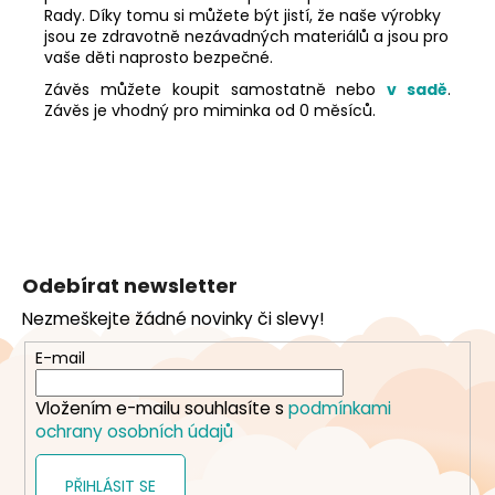
Rady. Díky tomu si můžete být jistí, že naše výrobky
jsou ze zdravotně nezávadných materiálů a jsou pro
vaše děti naprosto bezpečné.
Závěs můžete koupit samostatně nebo
v sadě
.
Závěs je vhodný pro miminka od 0 měsíců.
Z
á
Odebírat newsletter
p
Nezmeškejte žádné novinky či slevy!
a
t
E-mail
í
Vložením e-mailu souhlasíte s
podmínkami
ochrany osobních údajů
PŘIHLÁSIT SE