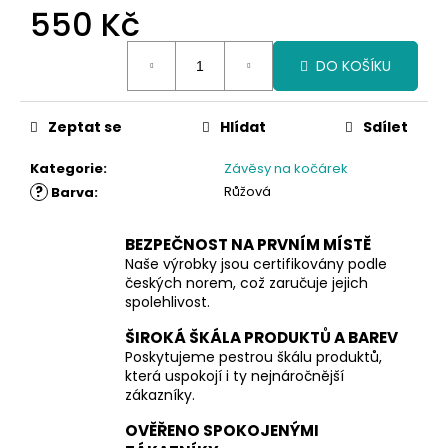
550 Kč
Měrná
DO KOŠÍKU
cena:
Zeptat se
Hlídat
Sdílet
Kategorie
:
Závěsy na kočárek
?
Růžová
Barva
:
BEZPEČNOST NA PRVNÍM MÍSTĚ
Naše výrobky jsou certifikovány podle
českých norem, což zaručuje jejich
spolehlivost.
ŠIROKÁ ŠKÁLA PRODUKTŮ A BAREV
Poskytujeme pestrou škálu produktů,
která uspokojí i ty nejnáročnější
zákazníky.
OVĚŘENO SPOKOJENÝMI