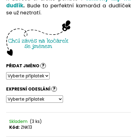
č
dudlík
.
Bude to perfektní kamarád a dudlíček
u
se už neztratí.
j
e
m
e
PŘIDAT JMÉNO
?
EXPRESNÍ ODESLÁNÍ
?
Skladem
(3 ks)
Kód:
ZNK13