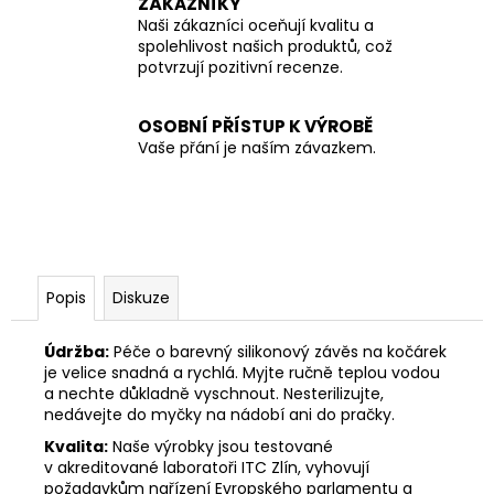
ZÁKAZNÍKY
Naši zákazníci oceňují kvalitu a
spolehlivost našich produktů, což
potvrzují pozitivní recenze.
OSOBNÍ PŘÍSTUP K VÝROBĚ
Vaše přání je naším závazkem.
Popis
Diskuze
Údržba:
Péče o barevný silikonový závěs na kočárek
je velice snadná a rychlá. Myjte ručně teplou vodou
a nechte důkladně vyschnout. Nesterilizujte,
nedávejte do myčky na nádobí ani do pračky.
Kvalita:
Naše výrobky jsou testované
v akreditované laboratoři ITC Zlín, vyhovují
požadavkům nařízení Evropského parlamentu a