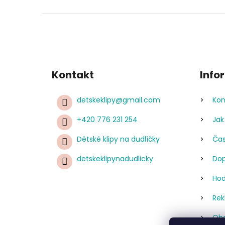
Kontakt
Info
detskeklipy
@
gmail.com
Kon
+420 776 231 254
Jak
Dětské klipy na dudlíčky
Čas
detskeklipynadudlicky
Dop
Hod
Rek
Obc