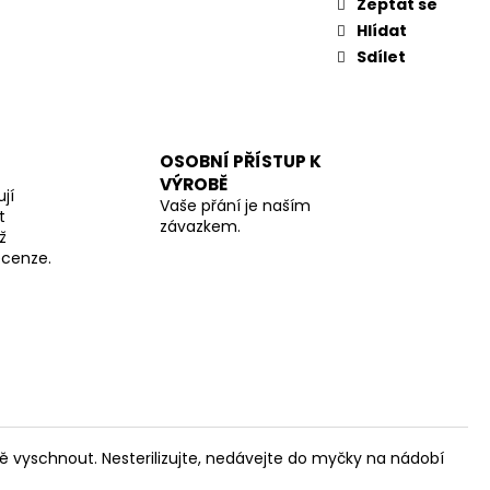
Zeptat se
Hlídat
Sdílet
OSOBNÍ PŘÍSTUP K
VÝROBĚ
jí
Vaše přání je naším
t
závazkem.
ž
recenze.
ě vyschnout. Nesterilizujte, nedávejte do myčky na nádobí