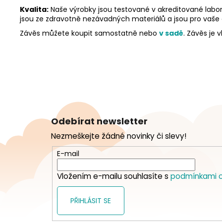
Kvalita:
Naše výrobky jsou testované v akreditované labor
jsou ze zdravotně nezávadných materiálů a jsou pro vaše
Závěs můžete koupit samostatně nebo
v sadě
. Závěs je
Z
á
Odebírat newsletter
p
Nezmeškejte žádné novinky či slevy!
a
t
E-mail
í
Vložením e-mailu souhlasíte s
podmínkami o
PŘIHLÁSIT SE