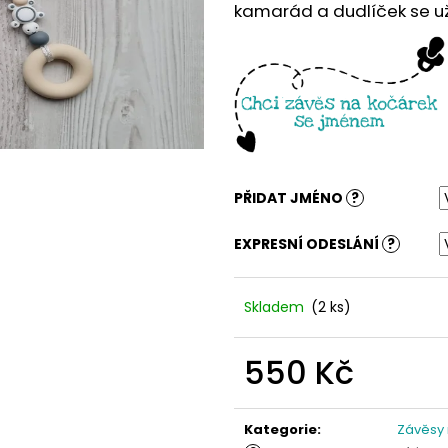
kamarád a dudlíček se už 
PŘIDAT JMÉNO
?
EXPRESNÍ ODESLÁNÍ
?
Skladem
(2 ks)
550 Kč
Měrná
cena:
Kategorie
:
Závěsy