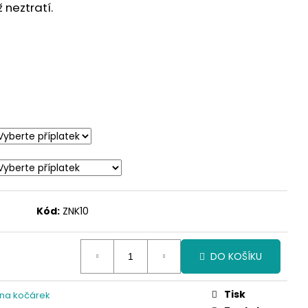
neztratí.
Kód:
ZNK10
DO KOŠÍKU
Tisk
 na kočárek