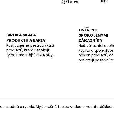
?
Bílá
Barva
:
OVĚŘENO
ŠIROKÁ ŠKÁLA
SPOKOJENÝMI
PRODUKTŮ A BAREV
ZÁKAZNÍKY
Poskytujeme pestrou škálu
Naši zákazníci oceňu
produktů, která uspokojí i
kvalitu a spolehlivos
ty nejnáročnější zákazníky.
našich produktů, co
potvrzují pozitivní 
lice snadná a rychlá. Myjte ručně teplou vodou a nechte důkladn