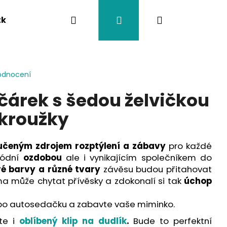
Hledat
Přihlášení
Nákupní
tka
Závěsy na kočárek
Twistík kousátka
košík
odnocení
čárek s šedou želvičkou
kroužky
učeným zdrojem rozptýlení a zábavy
pro každé
módní
ozdobou
ale i vynikajícím společníkem do
vé barvy a různé tvary
závěsu budou přitahovat
a může chytat přívěsky a zdokonalí si tak
úchop
o autosedačku a zabavte vaše miminko.
ďte i
oblíbený klip na dudlík
.
Bude to perfektní