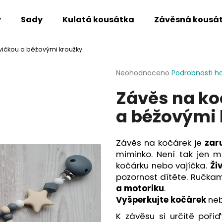
y
Sady
Kulatá kousátka
Závěsná kousá
vičkou a béžovými kroužky
Co potřebujete najít?
Průměrné
Neohodnoceno
Podrobnosti h
hodnocení
Závěs na ko
produktu
HLEDAT
je
a béžovými 
0,0
z
5
Doporučujeme
hvězdiček.
Závěs na kočárek je
zar
miminko. Není tak jen 
kočárku nebo vajíčka.
Ži
pozornost dítěte. Ručkam
a motoriku
.
Vyšperkujte kočárek
neb
K závěsu si určitě poři