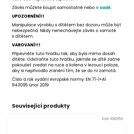
Závěs můžete koupit samostatně nebo
v sadě
.
UPOZORNĚNÍ!!
Manipulace výrobku s dítětem bez dozoru může být
nebezpečná. Nikdy nenechávejte závěs o samotě
s dítětem.
VAROVANÍ!!!
Připevněte tuto hračku tak, aby byla mimo dosah
dítěte. Odstraňte tuto hračku, jakmile se dítě začne
pokoušet zvedat na ruce a kolena v lezoucí poloze,
aby si nepřivodilo zranění tím, že se do ní zamotá.
Číslo a rok vydání evropské normy: EN 71-1+A1
943095 únor 2019
Související produkty
Kód:
KND156