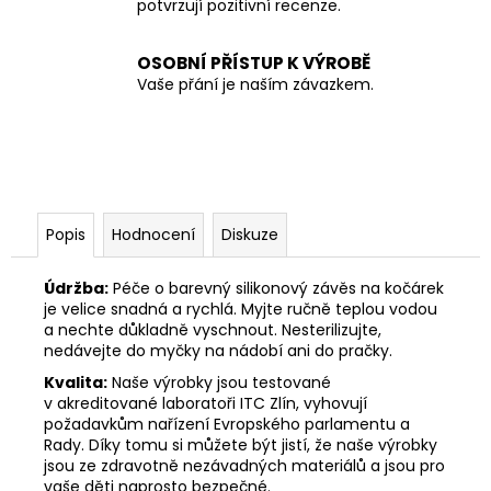
potvrzují pozitivní recenze.
OSOBNÍ PŘÍSTUP K VÝROBĚ
Vaše přání je naším závazkem.
Popis
Hodnocení
Diskuze
Údržba:
Péče o barevný silikonový závěs na kočárek
je velice snadná a rychlá. Myjte ručně teplou vodou
a nechte důkladně vyschnout. Nesterilizujte,
nedávejte do myčky na nádobí ani do pračky.
Kvalita:
Naše výrobky jsou testované
v akreditované laboratoři ITC Zlín, vyhovují
požadavkům nařízení Evropského parlamentu a
Rady. Díky tomu si můžete být jistí, že naše výrobky
jsou ze zdravotně nezávadných materiálů a jsou pro
vaše děti naprosto bezpečné.