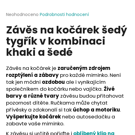
a
j
Průměrné
Neohodnoceno
Podrobnosti hodnocení
hodnocení
í
Závěs na kočárek šedý
produktu
t
je
tygřík v kombinaci
?
0,0
z
khaki a šedé
5
hvězdiček.
Závěs na kočárek je
zaručeným zdrojem
HLEDAT
rozptýlení a zábavy
pro každé miminko. Není
tak jen módní
ozdobou
ale i vynikajícím
společníkem do kočárku nebo vajíčka.
Živé
D
barvy a různé tvary
závěsu budou přitahovat
o
pozornost dítěte. Ručkama může chytat
p
přívěsky a zdokonalí si tak
úchop a motoriku
.
o
Vyšperkujte kočárek
nebo autosedačku a
r
zabavte vaše miminko.
u
K závěsu si určitě pořiďte i
oblíbený klip na