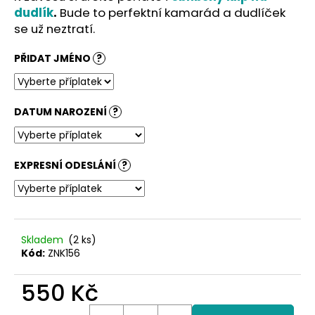
č
dudlík
.
Bude to perfektní kamarád a dudlíček
u
se už neztratí.
j
e
PŘIDAT JMÉNO
?
m
e
DATUM NAROZENÍ
?
EXPRESNÍ ODESLÁNÍ
?
Skladem
(2 ks)
Kód:
ZNK156
550 Kč
Měrná