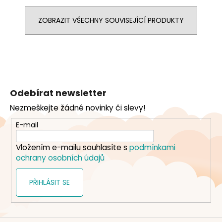
ZOBRAZIT VŠECHNY SOUVISEJÍCÍ PRODUKTY
Z
á
Odebírat newsletter
p
Nezmeškejte žádné novinky či slevy!
a
t
E-mail
í
Vložením e-mailu souhlasíte s
podmínkami
ochrany osobních údajů
PŘIHLÁSIT SE