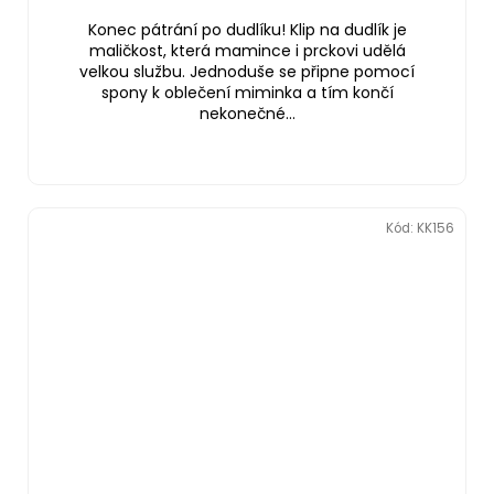
Konec pátrání po dudlíku! Klip na dudlík je
maličkost, která mamince i prckovi udělá
velkou službu. Jednoduše se připne pomocí
spony k oblečení miminka a tím končí
nekonečné...
Kód:
KK156