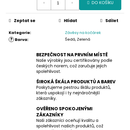
DO KOŠÍKU
cena:
Zeptat se
Hlídat
Sdílet
Kategorie
:
Závěsy na kočárek
?
Šedá, Zelená
Barva
:
BEZPEČNOST NA PRVNÍM MÍSTĚ
Naše výrobky jsou certifikovány podle
českých norem, což zaručuje jejich
spolehlivost.
ŠIROKÁ ŠKÁLA PRODUKTŮ A BAREV
Poskytujeme pestrou škálu produktů,
která uspokojí i ty nejnáročnější
zákazníky.
OVĚŘENO SPOKOJENÝMI
ZÁKAZNÍKY
Naši zákazníci oceňují kvalitu a
spolehlivost našich produktů, což