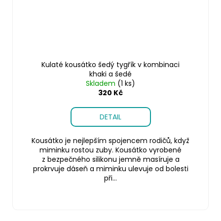
Kulaté kousátko šedý tygřík v kombinaci
khaki a šedé
Skladem
(1 ks)
320 Kč
DETAIL
Kousátko je nejlepším spojencem rodičů, když
miminku rostou zuby. Kousátko vyrobené
z bezpečného silikonu jemně masíruje a
prokrvuje dáseň a miminku ulevuje od bolesti
při...