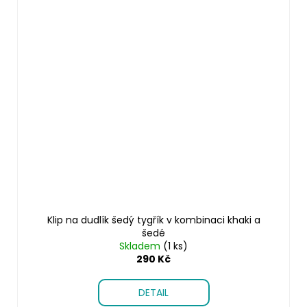
Klip na dudlík šedý tygřík v kombinaci khaki a
šedé
Skladem
(1 ks)
290 Kč
DETAIL