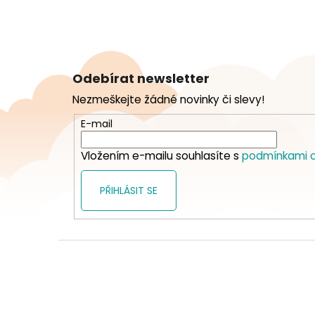
Z
á
Odebírat newsletter
p
Nezmeškejte žádné novinky či slevy!
a
t
E-mail
í
Vložením e-mailu souhlasíte s
podmínkami o
PŘIHLÁSIT SE