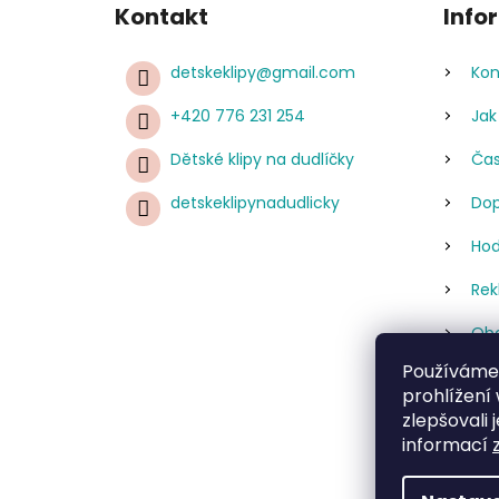
Kontakt
Info
detskeklipy
@
gmail.com
Kon
+420 776 231 254
Jak
Dětské klipy na dudlíčky
Čas
detskeklipynadudlicky
Dop
Hod
Rek
Obc
Používáme
Pod
prohlížení
úda
zlepšovali 
Re
informací