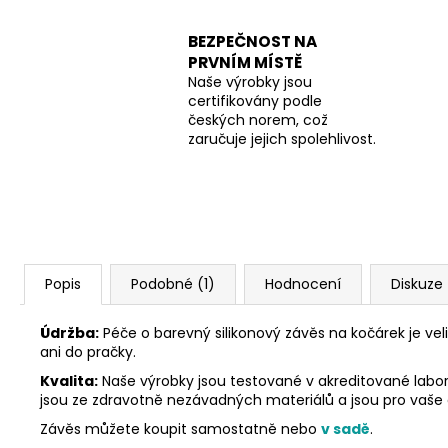
BEZPEČNOST NA
PRVNÍM MÍSTĚ
Naše výrobky jsou
certifikovány podle
českých norem, což
zaručuje jejich spolehlivost.
Popis
Podobné (1)
Hodnocení
Diskuze
Údržba:
Péče o barevný silikonový závěs na kočárek je ve
ani do pračky.
Kvalita:
Naše výrobky jsou testované v akreditované labora
jsou ze zdravotně nezávadných materiálů a jsou pro vaše
Závěs můžete koupit samostatně nebo
v sadě
.