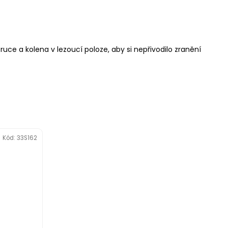
uce a kolena v lezoucí poloze, aby si nepřivodilo zranění
Kód:
33S162