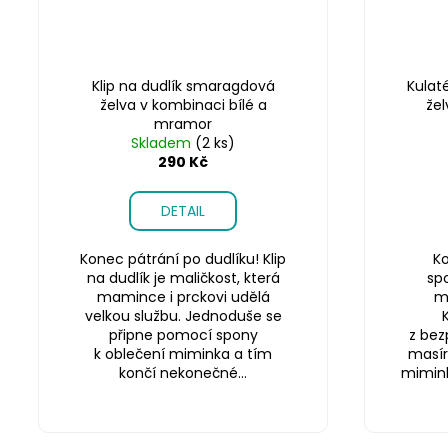
Klip na dudlík smaragdová
Kulat
želva v kombinaci bílé a
žel
mramor
Skladem
(2 ks)
290 Kč
DETAIL
Konec pátrání po dudlíku! Klip
Ko
na dudlík je maličkost, která
sp
mamince i prckovi udělá
m
velkou službu. Jednoduše se
připne pomocí spony
z bez
k oblečení miminka a tím
masír
končí nekonečné...
miminku