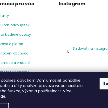
rmace pro vás
Instagram
takty
 u nás nakoupíte?
to kladené dotazy
rava a platba
Sledovat na Instagr
nocení obchodu
lamace a vrácení
hodní podmínky
 cookies, abychom Vám umožnili pohodlné
mínky ochrany osobních
S
 webu a díky analýze provozu webu neustále
jů
jeho funkce, výkon a použitelnost. Více
cenze
zde
.