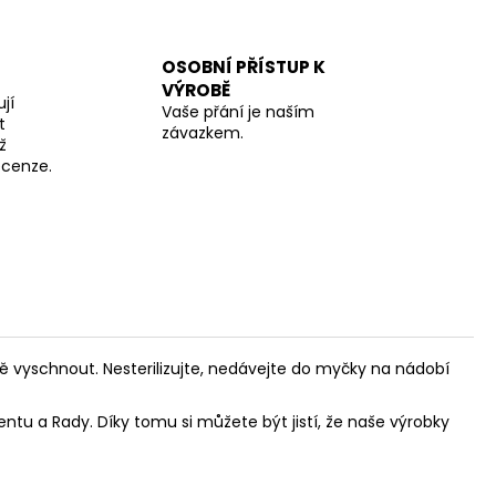
OSOBNÍ PŘÍSTUP K
VÝROBĚ
jí
Vaše přání je naším
t
závazkem.
ž
recenze.
ě vyschnout. Nesterilizujte, nedávejte do myčky na nádobí
tu a Rady. Díky tomu si můžete být jistí, že naše výrobky