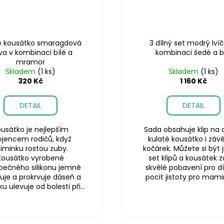
é kousátko smaragdová
3 dílný set modrý lvíč
va v kombinaci bílé a
kombinaci šedé a b
mramor
Skladem
(1 ks)
Skladem
(1 ks)
320 Kč
1 160 Kč
DETAIL
DETAIL
usátko je nejlepším
Sada obsahuje klip na d
ojencem rodičů, když
kulaté kousátko i záv
iminku rostou zuby.
kočárek. Můžete si být ji
Kousátko vyrobené
set klipů a kousátek za
pečného silikonu jemně
skvělé pobavení pro dí
uje a prokrvuje dáseň a
pocit jistoty pro mamin
 ulevuje od bolesti při...