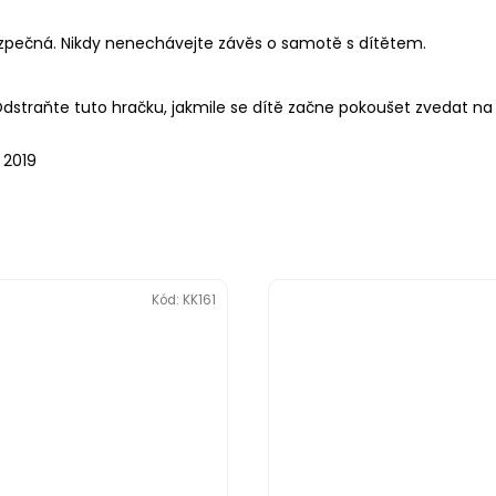
pečná. Nikdy nenechávejte závěs o samotě s dítětem.
straňte tuto hračku, jakmile se dítě začne pokoušet zvedat na r
 2019
Kód:
KK161