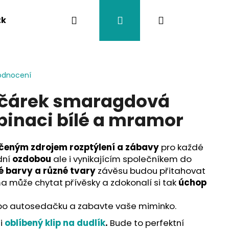
Hledat
Přihlášení
Nákupní
tka
Závěsy na kočárek
Twistík kousátka
košík
odnocení
očárek smaragdová
binaci bílé a mramor
čeným zdrojem rozptýlení a zábavy
pro každé
dní
ozdobou
ale i vynikajícím společníkem do
é barvy a různé tvary
závěsu budou přitahovat
a může chytat přívěsky a zdokonalí si tak
úchop
o autosedačku a zabavte vaše miminko.
 i
oblíbený klip na dudlík
.
Bude to perfektní