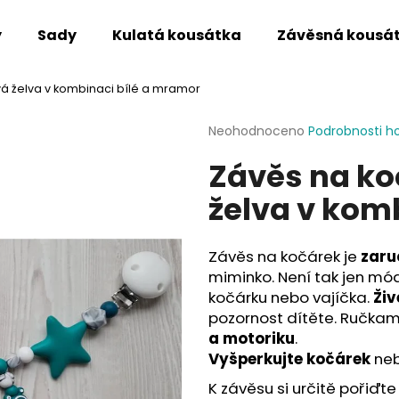
y
Sady
Kulatá kousátka
Závěsná kousá
 želva v kombinaci bílé a mramor
Co potřebujete najít?
Průměrné
Neohodnoceno
Podrobnosti h
hodnocení
Závěs na k
produktu
HLEDAT
je
želva v kom
0,0
z
5
Doporučujeme
hvězdiček.
Závěs na kočárek je
zaru
miminko. Není tak jen mó
kočárku nebo vajíčka.
Živ
pozornost dítěte. Ručkam
a motoriku
.
Vyšperkujte kočárek
neb
K závěsu si určitě pořiďte