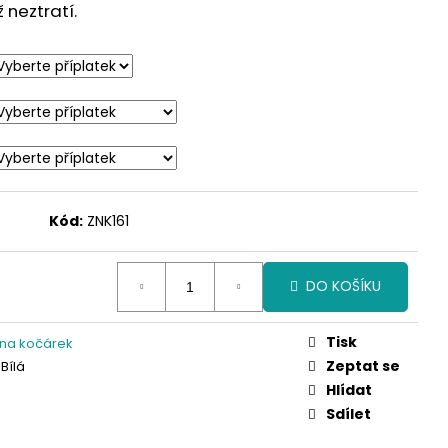
neztratí.
Kód:
ZNK161
DO KOŠÍKU
Tisk
 na kočárek
Zeptat se
Bílá
Hlídat
Sdílet