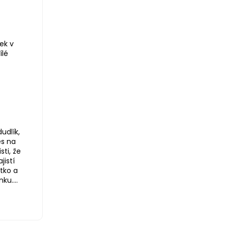
ek v
ílé
udlík,
ěs na
sti, že
jistí
tko a
ku....