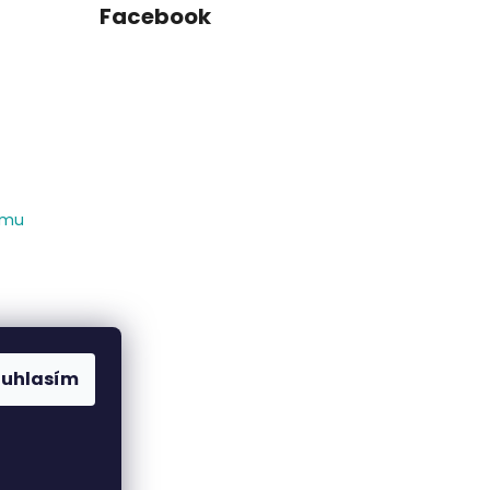
Facebook
amu
ouhlasím