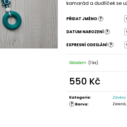
kamarád a dudlíček se už 
PŘIDAT JMÉNO
?
DATUM NAROZENÍ
?
EXPRESNÍ ODESLÁNÍ
?
Skladem
(1 ks)
550 Kč
Měrná
cena:
Kategorie
:
Závěsy
?
Zelená, 
Barva
: