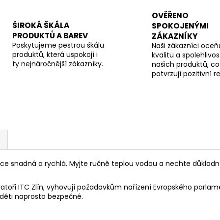
OVĚŘENO
ŠIROKÁ ŠKÁLA
SPOKOJENÝMI
PRODUKTŮ A BAREV
ZÁKAZNÍKY
Poskytujeme pestrou škálu
Naši zákazníci oceňu
produktů, která uspokojí i
kvalitu a spolehlivos
ty nejnáročnější zákazníky.
našich produktů, co
potvrzují pozitivní 
lice snadná a rychlá. Myjte ručně teplou vodou a nechte důkladn
toři ITC Zlín, vyhovují požadavkům nařízení Evropského parlamen
 děti naprosto bezpečné.