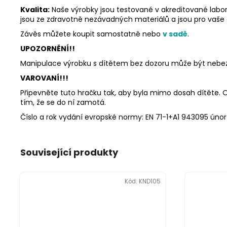
Kvalita:
Naše výrobky jsou testované v akreditované labor
jsou ze zdravotně nezávadných materiálů a jsou pro vaše
Závěs můžete koupit samostatně nebo
v sadě
.
UPOZORNĚNÍ!!
Manipulace výrobku s dítětem bez dozoru může být nebez
VAROVANÍ!!!
Připevněte tuto hračku tak, aby byla mimo dosah dítěte. Od
tím, že se do ní zamotá.
Číslo a rok vydání evropské normy: EN 71-1+A1 943095 únor
Související produkty
Kód:
KND105