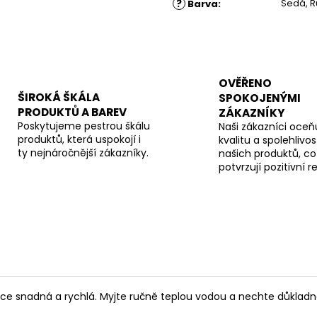
?
Šedá, 
Barva
:
OVĚŘENO
ŠIROKÁ ŠKÁLA
SPOKOJENÝMI
PRODUKTŮ A BAREV
ZÁKAZNÍKY
Poskytujeme pestrou škálu
Naši zákazníci oceňu
produktů, která uspokojí i
kvalitu a spolehlivos
ty nejnáročnější zákazníky.
našich produktů, co
potvrzují pozitivní 
lice snadná a rychlá. Myjte ručně teplou vodou a nechte důkladn