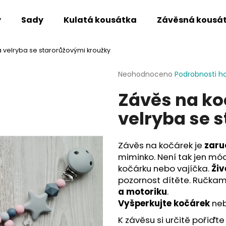
y
Sady
Kulatá kousátka
Závěsná kousá
velryba se starorůžovými kroužky
Co potřebujete najít?
Průměrné
Neohodnoceno
Podrobnosti h
hodnocení
Závěs na k
produktu
HLEDAT
je
velryba se 
0,0
z
5
Doporučujeme
hvězdiček.
Závěs na kočárek je
zaru
miminko. Není tak jen mó
kočárku nebo vajíčka.
Živ
pozornost dítěte. Ručkam
a motoriku
.
Vyšperkujte kočárek
neb
K závěsu si určitě pořiďte