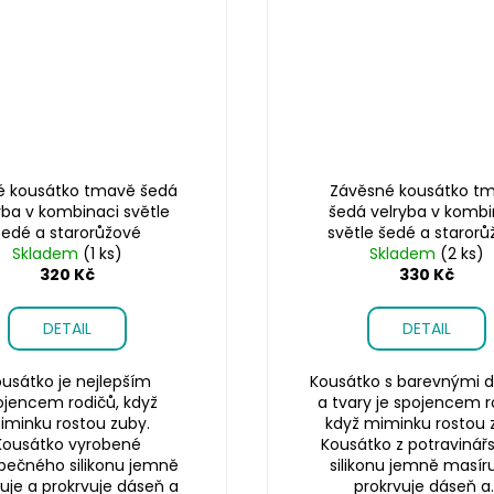
é kousátko tmavě šedá
Závěsné kousátko t
yba v kombinaci světle
šedá velryba v kombi
šedé a starorůžové
světle šedé a staror
Skladem
(1 ks)
Skladem
(2 ks)
320 Kč
330 Kč
DETAIL
DETAIL
usátko je nejlepším
Kousátko s barevnými d
ojencem rodičů, když
a tvary je spojencem r
iminku rostou zuby.
když miminku rostou 
Kousátko vyrobené
Kousátko z potravinář
pečného silikonu jemně
silikonu jemně masíru
uje a prokrvuje dáseň a
prokrvuje dáseň a..