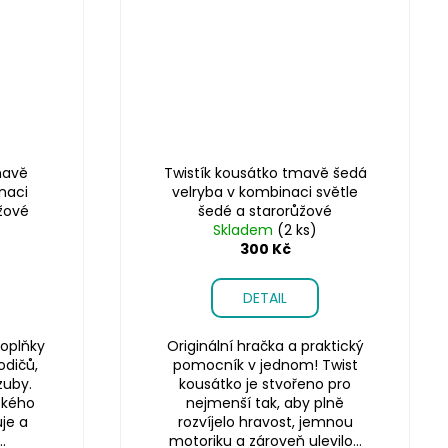
mavě
Twistík kousátko tmavě šedá
naci
velryba v kombinaci světle
ůžové
šedé a starorůžové
Skladem
(2 ks)
300 Kč
DETAIL
oplňky
Originální hračka a praktický
odičů,
pomocník v jednom! Twist
zuby.
kousátko je stvořeno pro
ského
nejmenší tak, aby plně
je a
rozvíjelo hravost, jemnou
.
motoriku a zároveň ulevilo...