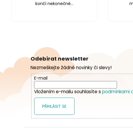
končí nekonečné...
m
Z
á
Odebírat newsletter
p
Nezmeškejte žádné novinky či slevy!
a
t
E-mail
í
Vložením e-mailu souhlasíte s
podmínkami o
PŘIHLÁSIT SE