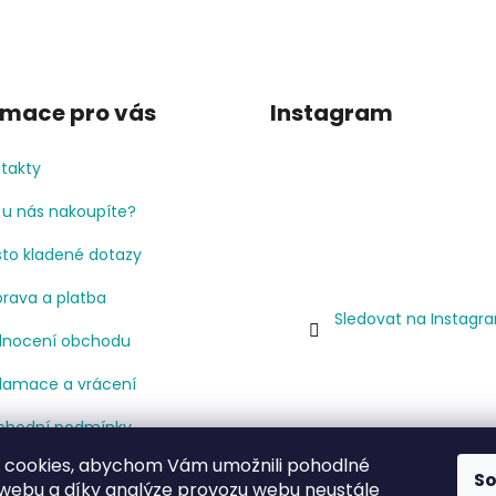
rmace pro vás
Instagram
takty
 u nás nakoupíte?
to kladené dotazy
rava a platba
Sledovat na Instagr
nocení obchodu
lamace a vrácení
hodní podmínky
 cookies, abychom Vám umožnili pohodlné
mínky ochrany osobních
S
 webu a díky analýze provozu webu neustále
jů