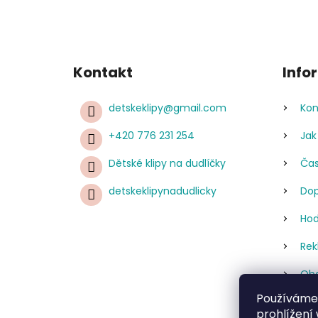
Kontakt
Info
detskeklipy
@
gmail.com
Kon
+420 776 231 254
Jak
Dětské klipy na dudlíčky
Čas
detskeklipynadudlicky
Dop
Hod
Rek
Obc
Používáme
Pod
prohlížení
úda