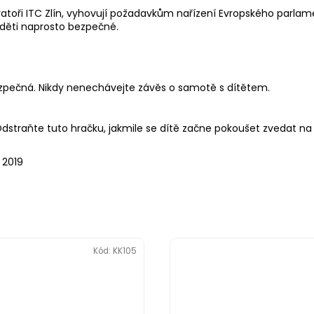
atoři ITC Zlín, vyhovují požadavkům nařízení Evropského parlame
 děti naprosto bezpečné.
pečná. Nikdy nenechávejte závěs o samotě s dítětem.
straňte tuto hračku, jakmile se dítě začne pokoušet zvedat na r
 2019
Kód:
KK105