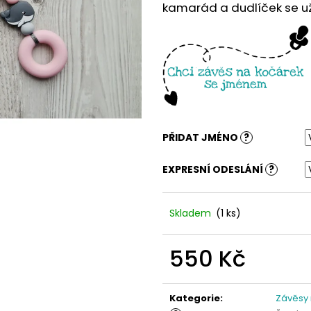
kamarád a dudlíček se už 
PŘIDAT JMÉNO
?
EXPRESNÍ ODESLÁNÍ
?
Skladem
(1 ks)
550 Kč
Měrná
cena:
Kategorie
:
Závěsy