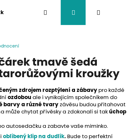
Hledat
Přihlášení
Nákupní
tka
Závěsy na kočárek
Twistík kousátka
košík
odnocení
očárek tmavě šedá
starorůžovými kroužky
čeným zdrojem rozptýlení a zábavy
pro každé
dní
ozdobou
ale i vynikajícím společníkem do
é barvy a různé tvary
závěsu budou přitahovat
a může chytat přívěsky a zdokonalí si tak
úchop
o autosedačku a zabavte vaše miminko.
 i
oblíbený klip na dudlík
.
Bude to perfektní