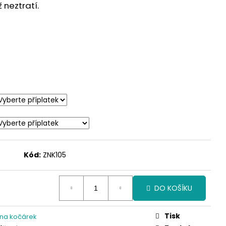
neztratí.
Kód:
ZNK105
DO KOŠÍKU
Tisk
 na kočárek