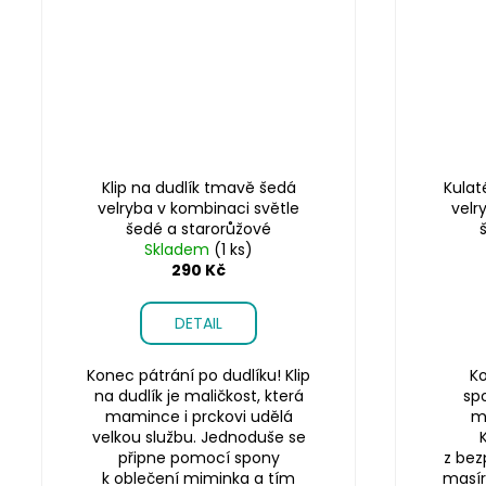
Klip na dudlík tmavě šedá
Kulat
velryba v kombinaci světle
velr
šedé a starorůžové
Skladem
(1 ks)
290 Kč
DETAIL
Konec pátrání po dudlíku! Klip
Ko
na dudlík je maličkost, která
sp
mamince i prckovi udělá
m
velkou službu. Jednoduše se
připne pomocí spony
z bez
k oblečení miminka a tím
masír