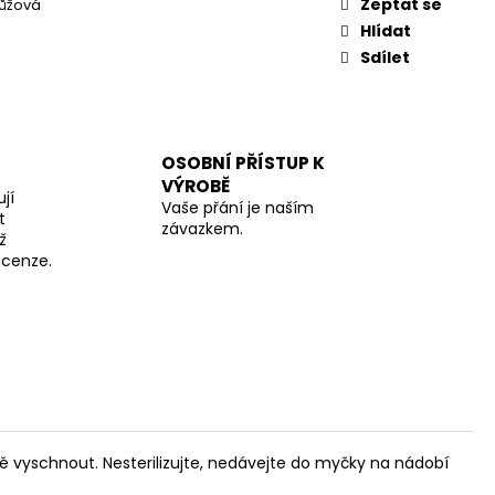
Zeptat se
Růžová
Hlídat
Sdílet
OSOBNÍ PŘÍSTUP K
VÝROBĚ
jí
Vaše přání je naším
t
závazkem.
ž
recenze.
ě vyschnout. Nesterilizujte, nedávejte do myčky na nádobí