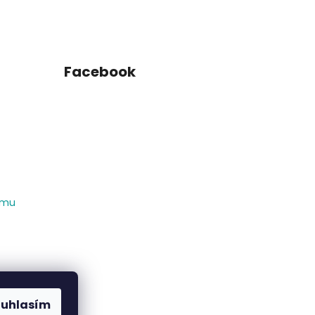
Facebook
amu
ouhlasím