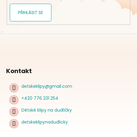
PŘIHLÁSIT SE
Kontakt
detskeklipy
@
gmail.com
+420 776 231 254
Dětské klipy na dudlíčky
detskeklipynadudlicky