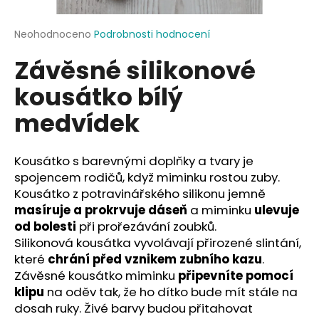
a
j
Průměrné
Neohodnoceno
Podrobnosti hodnocení
hodnocení
í
Závěsné silikonové
produktu
t
je
kousátko bílý
?
0,0
z
medvídek
5
hvězdiček.
Kousátko s barevnými doplňky a tvary je
HLEDAT
spojencem rodičů, když miminku rostou zuby.
Kousátko z potravinářského silikonu jemně
masíruje a prokrvuje dáseň
a miminku
ulevuje
D
od bolesti
při prořezávání zoubků.
o
Silikonová kousátka vyvolávají přirozené slintání,
p
které
chrání před vznikem zubního kazu
.
o
Závěsné kousátko miminku
připevníte pomocí
r
klipu
na oděv tak, že ho dítko bude mít stále na
u
dosah ruky. Živé barvy budou přitahovat