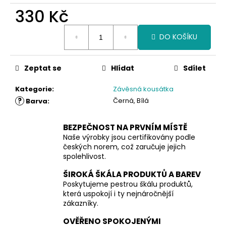
330 Kč
Měrná
DO KOŠÍKU
cena:
Zeptat se
Hlídat
Sdílet
Kategorie
:
Závěsná kousátka
?
Černá, Bílá
Barva
:
BEZPEČNOST NA PRVNÍM MÍSTĚ
Naše výrobky jsou certifikovány podle
českých norem, což zaručuje jejich
spolehlivost.
ŠIROKÁ ŠKÁLA PRODUKTŮ A BAREV
Poskytujeme pestrou škálu produktů,
která uspokojí i ty nejnáročnější
zákazníky.
OVĚŘENO SPOKOJENÝMI