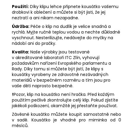
Použití:
Díky klipu lehce připnete kousátko vašemu
drobkovi k oblečení a můžete si být jisti, že jej
neztratí a ani nikam nezapadne.
Údržba:
Péče o klip na dudlík je velice snadná a
rychlá. Myjte ručně teplou vodou a nechte důkladně
vyschnout. Nesterilizujte, nedávejte do myčky na
nádobí ani do pračky.
Kvalita:
Naše výrobky jsou testované
v akreditované laboratoři ITC Zlín, vyhovují
požadavkům nařízení Evropského parlamentu a
Rady. Díky tomu si můžete být jistí, že klipy s
kousátky vyrobeny ze zdravotně nezávadných
materiálů v bezpečném rozměru a tím jsou pro
vaše děti naprosto bezpečné.
!
Pozor, klip na kousátko není hračka. Před každým
použitím pečlivě zkontrolujte celý klip. Pokud zjistíte
jakékoli poškození, okamžitě jej přestaňte používat.
Závěsné kousátko můžete koupit samostatně nebo
v sadě. Kousátko je vhodné pro miminka od 0
měsíců.