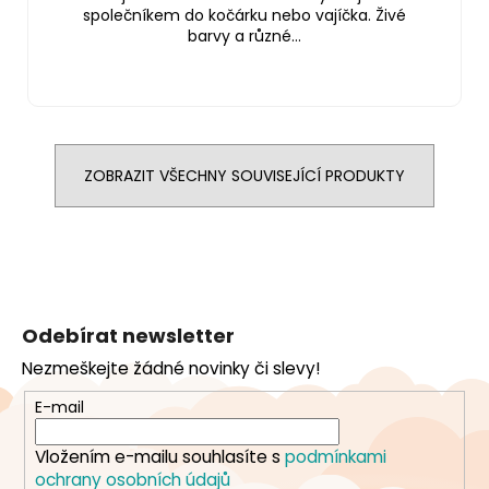
společníkem do kočárku nebo vajíčka. Živé
barvy a různé...
ZOBRAZIT VŠECHNY SOUVISEJÍCÍ PRODUKTY
Z
á
Odebírat newsletter
p
Nezmeškejte žádné novinky či slevy!
a
t
E-mail
í
Vložením e-mailu souhlasíte s
podmínkami
ochrany osobních údajů