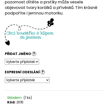
č
pozornost dítěte a prstíky může vesele
u
objevovat tvary korálků a přívěsků. Tím krásně
j
podpoříte i jemnou motoriku.
e
m
e
PŘIDAT JMÉNO
?
EXPRESNÍ ODESLÁNÍ
?
Skladem
(1 ks)
Kód:
ZK16