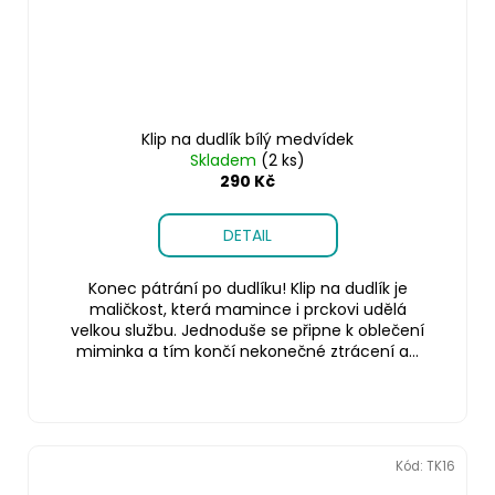
Klip na dudlík bílý medvídek
Skladem
(2 ks)
290 Kč
DETAIL
Konec pátrání po dudlíku! Klip na dudlík je
maličkost, která mamince i prckovi udělá
velkou službu. Jednoduše se připne k oblečení
miminka a tím končí nekonečné ztrácení a...
Kód:
TK16