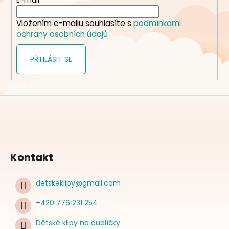
t
E-mail
í
Vložením e-mailu souhlasíte s
podmínkami
ochrany osobních údajů
PŘIHLÁSIT SE
Kontakt
detskeklipy
@
gmail.com
+420 776 231 254
Dětské klipy na dudlíčky