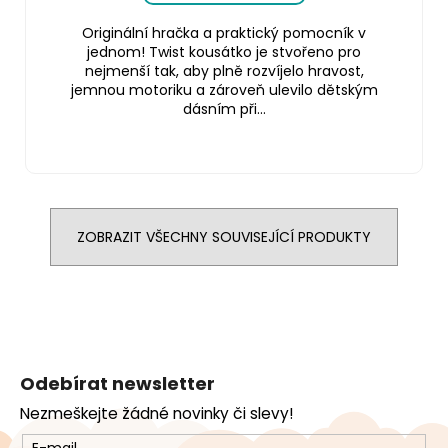
Originální hračka a praktický pomocník v
jednom! Twist kousátko je stvořeno pro
nejmenší tak, aby plně rozvíjelo hravost,
jemnou motoriku a zároveň ulevilo dětským
dásním při...
ZOBRAZIT VŠECHNY SOUVISEJÍCÍ PRODUKTY
Z
á
Odebírat newsletter
p
Nezmeškejte žádné novinky či slevy!
a