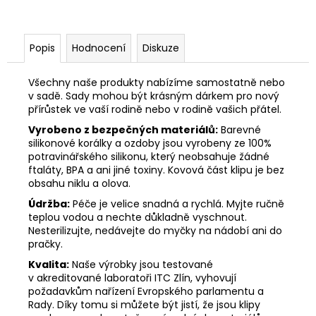
Popis
Hodnocení
Diskuze
Všechny naše produkty nabízíme samostatně nebo
v sadě. Sady mohou být krásným dárkem pro nový
přírůstek ve vaší rodině nebo v rodině vašich přátel.
Vyrobeno z bezpečných materiálů:
Barevné
silikonové korálky a ozdoby jsou vyrobeny ze 100%
potravinářského silikonu, který neobsahuje žádné
ftaláty, BPA a ani jiné toxiny. Kovová část klipu je bez
obsahu niklu a olova.
Údržba:
Péče je velice snadná a rychlá. Myjte ručně
teplou vodou a nechte důkladně vyschnout.
Nesterilizujte, nedávejte do myčky na nádobí ani do
pračky.
Kvalita:
Naše výrobky jsou testované
v akreditované laboratoři ITC Zlín, vyhovují
požadavkům nařízení Evropského parlamentu a
Rady. Díky tomu si můžete být jistí, že jsou klipy