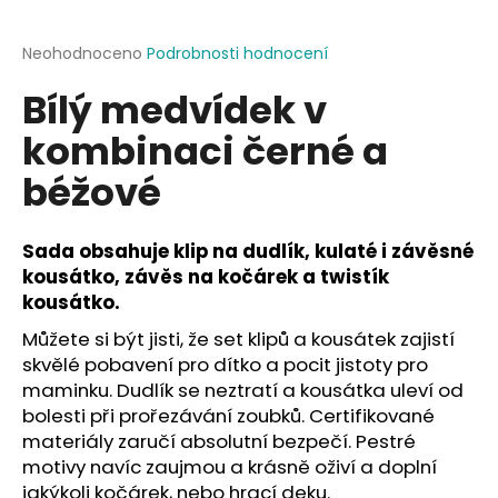
a
j
Průměrné
Neohodnoceno
Podrobnosti hodnocení
hodnocení
í
Bílý medvídek v
produktu
t
je
kombinaci černé a
?
0,0
z
béžové
5
hvězdiček.
Sada obsahuje klip na dudlík, kulaté i závěsné
HLEDAT
kousátko, závěs na kočárek a twistík
kousátko.
Můžete si být jisti, že set klipů a kousátek zajistí
D
skvělé pobavení pro dítko a pocit jistoty pro
o
maminku. Dudlík se neztratí a kousátka uleví od
p
bolesti při prořezávání zoubků. Certifikované
o
materiály zaručí absolutní bezpečí. Pestré
r
motivy navíc zaujmou a krásně oživí a doplní
u
jakýkoli kočárek, nebo hrací deku.