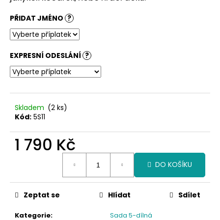
č
u
PŘIDAT JMÉNO
?
j
e
m
e
EXPRESNÍ ODESLÁNÍ
?
Skladem
(2 ks)
Kód:
5S11
1 790 Kč
Měrná
DO KOŠÍKU
cena:
Zeptat se
Hlídat
Sdílet
Kategorie
:
Sada 5-dílná