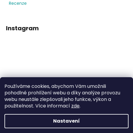
Recenze
Instagram
Používáme cookies, abychom Vám umožnili
Sledovat na Instagramu
pohodlné prohlížení webu a díky analýze provozu
webu neustále zlepšovali jeho funkce, výkon a
použitelnost. Více informací
zde
.
Facebook
Nastavení