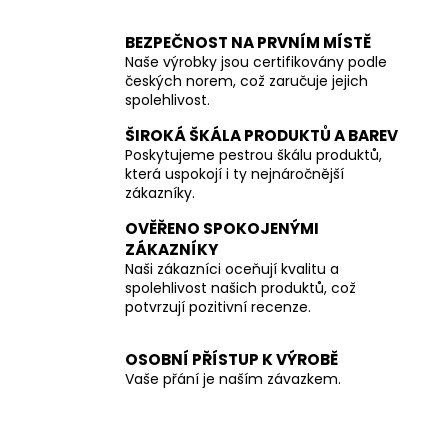
BEZPEČNOST NA PRVNÍM MÍSTĚ
Naše výrobky jsou certifikovány podle
českých norem, což zaručuje jejich
spolehlivost.
ŠIROKÁ ŠKÁLA PRODUKTŮ A BAREV
Poskytujeme pestrou škálu produktů,
která uspokojí i ty nejnáročnější
zákazníky.
OVĚŘENO SPOKOJENÝMI
ZÁKAZNÍKY
Naši zákazníci oceňují kvalitu a
spolehlivost našich produktů, což
potvrzují pozitivní recenze.
OSOBNÍ PŘÍSTUP K VÝROBĚ
Vaše přání je naším závazkem.