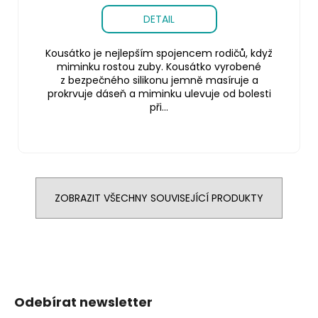
DETAIL
Kousátko je nejlepším spojencem rodičů, když
miminku rostou zuby. Kousátko vyrobené
z bezpečného silikonu jemně masíruje a
prokrvuje dáseň a miminku ulevuje od bolesti
při...
ZOBRAZIT VŠECHNY SOUVISEJÍCÍ PRODUKTY
Z
á
Odebírat newsletter
p