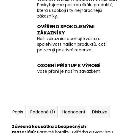
Poskytujeme pestrou škálu produktů,
která uspokojí i ty nejnáročnější
zákazníky.
OVĚŘENO SPOKOJENÝMI
ZÁKAZNÍKY
Naši zákazníci oceňují kvalitu a
spolehlivost našich produktů, což
potvrzují pozitivní recenze.
OSOBNÍ PŘÍSTUP K VÝROBĚ
Vaše přání je naším závazkem.
Popis
Podobné (1)
Hodnocení
Diskuze
Závěsná kousátka z bezpečných
materiálů:
Barevné korálky, zvířátka a tvary jsou