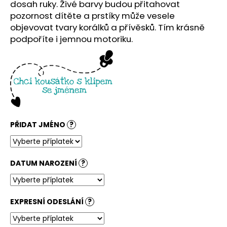
č
dosah ruky. Živé barvy budou přitahovat
u
pozornost dítěte a prstíky může vesele
j
objevovat tvary korálků a přívěsků. Tím krásně
e
podpoříte i jemnou motoriku.
m
e
PŘIDAT JMÉNO
?
DATUM NAROZENÍ
?
EXPRESNÍ ODESLÁNÍ
?