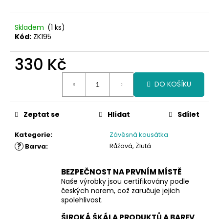
Skladem
(1 ks)
Kód:
ZK195
330 Kč
Měrná
DO KOŠÍKU
cena:
Zeptat se
Hlídat
Sdílet
Kategorie
:
Závěsná kousátka
?
Růžová, Žlutá
Barva
:
BEZPEČNOST NA PRVNÍM MÍSTĚ
Naše výrobky jsou certifikovány podle
českých norem, což zaručuje jejich
spolehlivost.
ŠIROKÁ ŠKÁLA PRODUKTŮ A BAREV