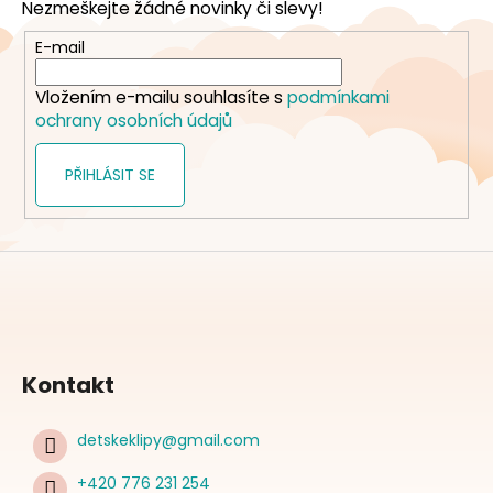
Nezmeškejte žádné novinky či slevy!
a
t
E-mail
í
Vložením e-mailu souhlasíte s
podmínkami
ochrany osobních údajů
PŘIHLÁSIT SE
Kontakt
detskeklipy
@
gmail.com
+420 776 231 254