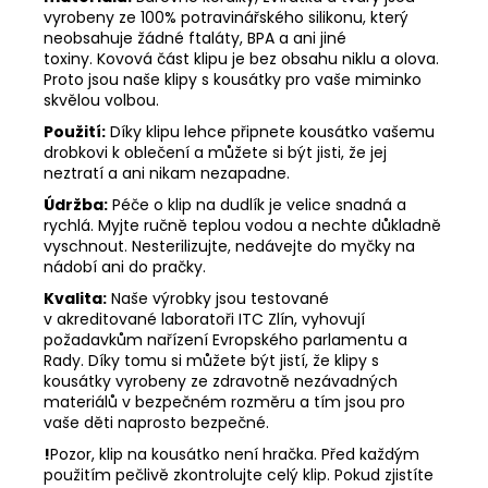
vyrobeny ze 100% potravinářského silikonu, který
neobsahuje žádné ftaláty, BPA a ani jiné
toxiny. Kovová část klipu je bez obsahu niklu a olova.
Proto jsou naše klipy s kousátky pro vaše miminko
skvělou volbou.
Použití:
Díky klipu lehce připnete kousátko vašemu
drobkovi k oblečení a můžete si být jisti, že jej
neztratí a ani nikam nezapadne.
Údržba:
Péče o klip na dudlík je velice snadná a
rychlá. Myjte ručně teplou vodou a nechte důkladně
vyschnout. Nesterilizujte, nedávejte do myčky na
nádobí ani do pračky.
Kvalita:
Naše výrobky jsou testované
v akreditované laboratoři ITC Zlín, vyhovují
požadavkům nařízení Evropského parlamentu a
Rady. Díky tomu si můžete být jistí, že klipy s
kousátky vyrobeny ze zdravotně nezávadných
materiálů v bezpečném rozměru a tím jsou pro
vaše děti naprosto bezpečné.
!
Pozor, klip na kousátko není hračka. Před každým
použitím pečlivě zkontrolujte celý klip. Pokud zjistíte