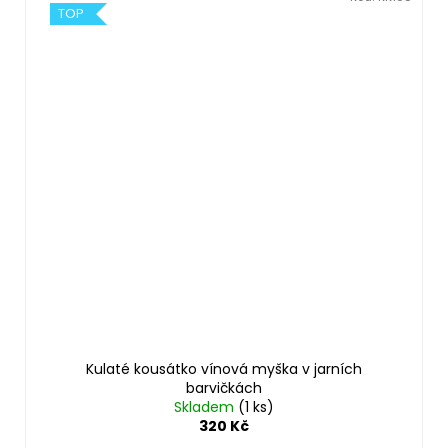
TOP
Kulaté kousátko vínová myška v jarních
barvičkách
Skladem
(1 ks)
320 Kč