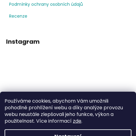
Podmínky ochrany osobních údajů
Recenze
Instagram
Používáme cookies, abychom Vám umožnili
Sledovat na Instagramu
pohodlné prohlížení webu a díky analýze provozu
webu neustále zlepšovali jeho funkce, výkon a
použitelnost. Více informací
zde
.
Facebook