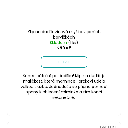
Klip na dudlík vínová myška v jarních
barvičkách
Skladem
(1 ks)
299 Kč
DETAIL
Konec pátrání po dudlíku! Klip na dudlík je
maličkost, která mamince i prckovi udělá
velkou službu. Jednoduše se připne pomocí
spony k oblečení miminka a tím končí
nekonečné...
Kód:
KK195