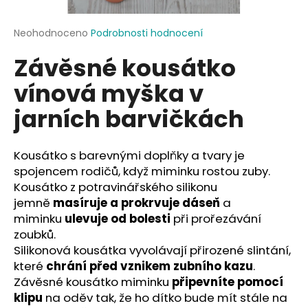
a
j
Průměrné
Neohodnoceno
Podrobnosti hodnocení
hodnocení
í
Závěsné kousátko
produktu
t
je
vínová myška v
?
0,0
z
jarních barvičkách
5
hvězdiček.
Kousátko s barevnými doplňky a tvary je
HLEDAT
spojencem rodičů, když miminku rostou zuby.
Kousátko z potravinářského silikonu
jemně
masíruje a prokrvuje dáseň
a
D
miminku
ulevuje od bolesti
při prořezávání
o
zoubků.
p
Silikonová kousátka vyvolávají přirozené slintání,
o
které
chrání před vznikem zubního kazu
.
r
Závěsné kousátko miminku
připevníte pomocí
u
klipu
na oděv tak, že ho dítko bude mít stále na