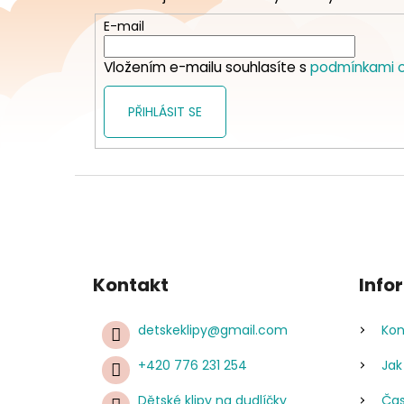
a
t
E-mail
í
Vložením e-mailu souhlasíte s
podmínkami o
PŘIHLÁSIT SE
Kontakt
Info
detskeklipy
@
gmail.com
Kon
+420 776 231 254
Jak
Dětské klipy na dudlíčky
Čas