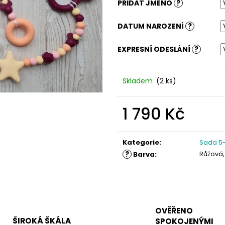
PŘIDAT JMÉNO
?
DATUM NAROZENÍ
?
EXPRESNÍ ODESLÁNÍ
?
Skladem
(2 ks)
1 790 Kč
Měrná
cena:
Kategorie
:
Sada 5-
?
Růžová,
Barva
:
OVĚŘENO
ŠIROKÁ ŠKÁLA
SPOKOJENÝMI