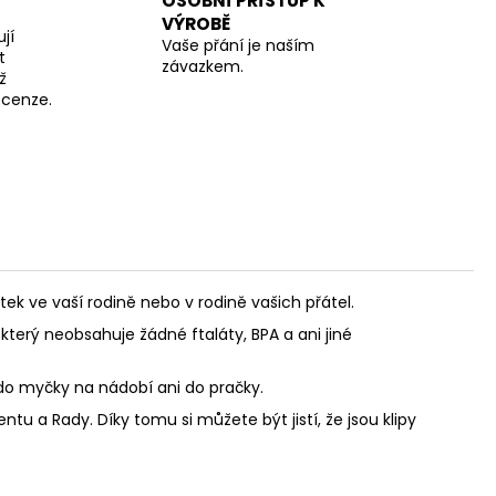
OSOBNÍ PŘÍSTUP K
VÝROBĚ
jí
Vaše přání je naším
t
závazkem.
ž
recenze.
 ve vaší rodině nebo v rodině vašich přátel.
který neobsahuje žádné ftaláty, BPA a ani jiné
 do myčky na nádobí ani do pračky.
u a Rady. Díky tomu si můžete být jistí, že jsou klipy