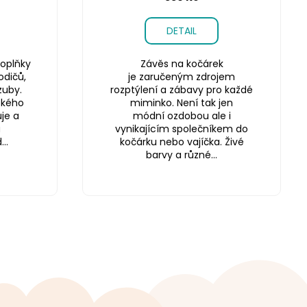
DETAIL
oplňky
Závěs na kočárek
odičů,
je zaručeným zdrojem
zuby.
rozptýlení a zábavy pro každé
ského
miminko. Není tak jen
je a
módní ozdobou ale i
a
vynikajícím společníkem do
..
kočárku nebo vajíčka. Živé
barvy a různé...