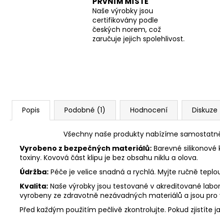
PRVNÍM MÍSTĚ
Naše výrobky jsou
certifikovány podle
českých norem, což
zaručuje jejich spolehlivost.
Popis
Podobné (1)
Hodnocení
Diskuze
Všechny naše produkty nabízíme samostatně n
Vyrobeno z bezpečných materiálů:
Barevné silikonové 
toxiny. Kovová část klipu je bez obsahu niklu a olova.
Údržba:
Péče je velice snadná a rychlá. Myjte ručně tepl
Kvalita:
Naše výrobky jsou testované v akreditované labora
vyrobeny ze zdravotně nezávadných materiálů a jsou pro
Před každým použitím pečlivě zkontrolujte. Pokud zjistíte j