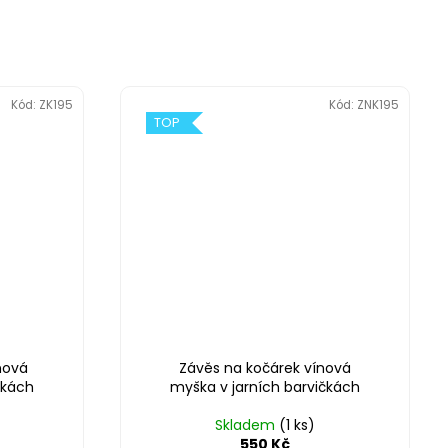
Kód:
ZK195
Kód:
ZNK195
TOP
nová
Závěs na kočárek vínová
čkách
myška v jarních barvičkách
Skladem
(1 ks)
550 Kč