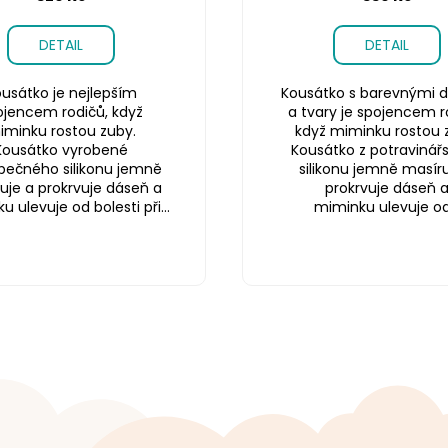
DETAIL
DETAIL
usátko je nejlepším
Kousátko s barevnými d
ojencem rodičů, když
a tvary je spojencem r
iminku rostou zuby.
když miminku rostou 
Kousátko vyrobené
Kousátko z potravinář
pečného silikonu jemně
silikonu jemně masíru
uje a prokrvuje dáseň a
prokrvuje dáseň 
 ulevuje od bolesti při...
miminku ulevuje od.