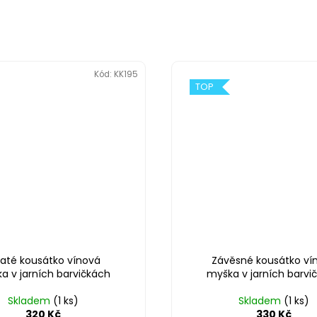
Kód:
KK195
TOP
laté kousátko vínová
Závěsné kousátko ví
a v jarních barvičkách
myška v jarních barvi
Skladem
(1 ks)
Skladem
(1 ks)
320 Kč
330 Kč