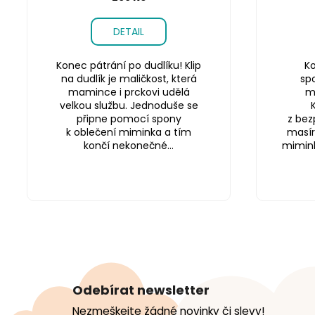
DETAIL
Konec pátrání po dudlíku! Klip
Ko
na dudlík je maličkost, která
sp
mamince i prckovi udělá
m
velkou službu. Jednoduše se
připne pomocí spony
z bez
k oblečení miminka a tím
masír
končí nekonečné...
miminku
Z
á
Odebírat newsletter
p
Nezmeškejte žádné novinky či slevy!