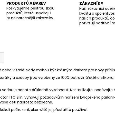
PRODUKTŮ A BAREV
ZÁKAZNÍKY
Poskytujeme pestrou škálu
Naši zákazníci oceňu
produktů, která uspokojí i
kvalitu a spolehlivos
ty nejnáročnější zákazníky.
našich produktů, co
potvrzují pozitivní 
ebo v sadě. Sady mohou být krásným dárkem pro nový přírůstek
korálky a ozdoby jsou vyrobeny ze 100% potravinářského silikonu, 
ou vodou a nechte důkladně vyschnout. Nesterilizujte, nedávejte
toři ITC Zlín, vyhovují požadavkům nařízení Evropského parlament
 vaše děti naprosto bezpečné.
akékoli poškození, okamžitě jej přestaňte používat.