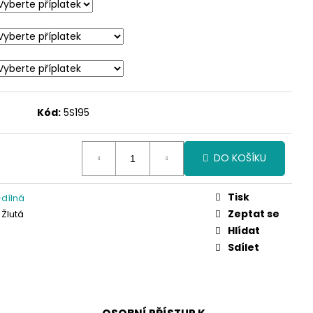
Kód:
5S195
DO KOŠÍKU
Tisk
dílná
Zeptat se
 Žlutá
Hlídat
Sdílet