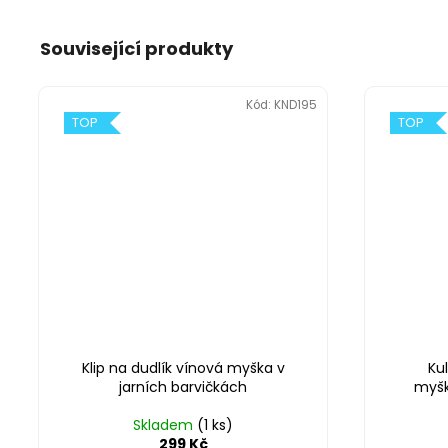
Související produkty
Kód:
KND195
TOP
TOP
Klip na dudlík vínová myška v
Ku
jarních barvičkách
myšk
Skladem
(1 ks)
299 Kč