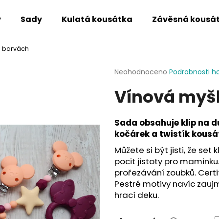
y
Sady
Kulatá kousátka
Závěsná kousá
h barvách
Co potřebujete najít?
Průměrné
Neohodnoceno
Podrobnosti h
hodnocení
Vínová myšk
produktu
HLEDAT
je
0,0
z
Sada obsahuje klip na d
5
Doporučujeme
kočárek a twistík kousá
hvězdiček.
Můžete si být jisti, že set
pocit jistoty pro maminku.
prořezávání zoubků. Certi
Pestré motivy navíc zaujm
hrací deku.