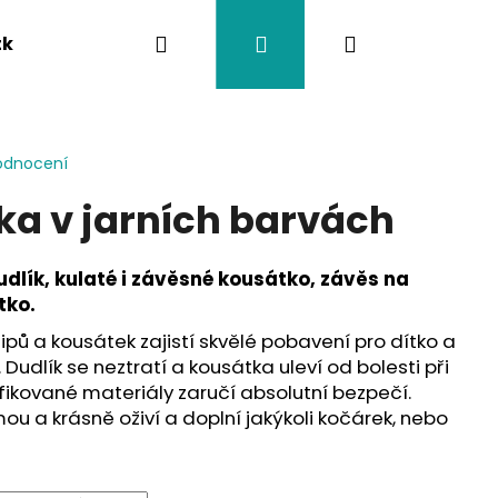
Hledat
Přihlášení
Nákupní
tka
Závěsy na kočárek
Twistík kousátka
košík
odnocení
a v jarních barvách
udlík, kulaté i závěsné kousátko, závěs na
tko.
 klipů a kousátek zajistí skvělé pobavení pro dítko a
 Dudlík se neztratí a kousátka uleví od bolesti při
fikované materiály zaručí absolutní bezpečí.
ou a krásně oživí a doplní jakýkoli kočárek, nebo