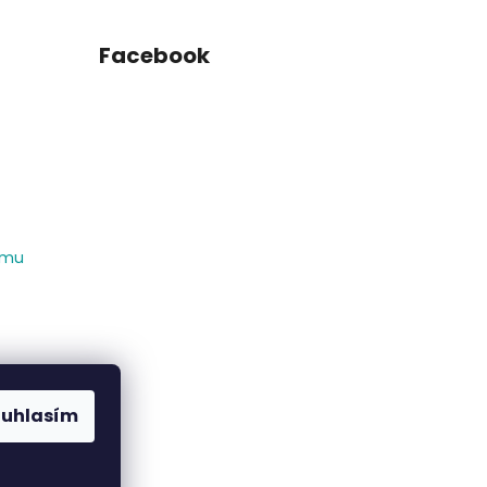
Facebook
amu
ouhlasím