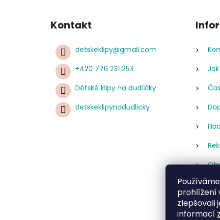
Kontakt
Info
detskeklipy
@
gmail.com
Kon
+420 776 231 254
Jak
Dětské klipy na dudlíčky
Čas
detskeklipynadudlicky
Dop
Hod
Rek
Obc
Používáme
Pod
prohlížení
úda
zlepšovali 
Re
informací