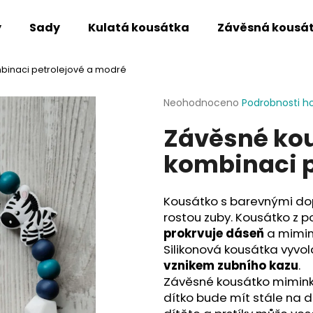
y
Sady
Kulatá kousátka
Závěsná kousá
binaci petrolejové a modré
Co potřebujete najít?
Průměrné
Neohodnoceno
Podrobnosti h
hodnocení
Závěsné kou
produktu
HLEDAT
je
kombinaci p
0,0
z
5
Doporučujeme
hvězdiček.
Kousátko s barevnými dop
rostou zuby. Kousátko z p
prokrvuje dáseň
a mimi
Silikonová kousátka vyvolá
vznikem zubního kazu
.
Závěsné kousátko mimin
dítko bude mít stále na d