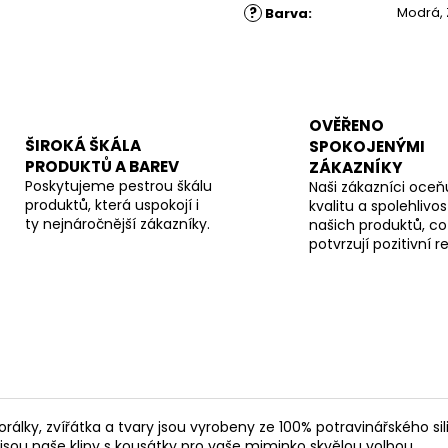
?
Modrá, 
Barva
:
OVĚŘENO
ŠIROKÁ ŠKÁLA
SPOKOJENÝMI
PRODUKTŮ A BAREV
ZÁKAZNÍKY
Poskytujeme pestrou škálu
Naši zákazníci oceňu
produktů, která uspokojí i
kvalitu a spolehlivos
ty nejnáročnější zákazníky.
našich produktů, co
potvrzují pozitivní 
rálky, zvířátka a tvary jsou vyrobeny ze 100% potravinářského sil
o jsou naše klipy s kousátky pro vaše miminko skvělou volbou.