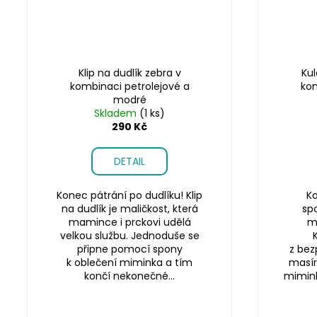
Klip na dudlík zebra v
Kul
kombinaci petrolejové a
kom
modré
Skladem
(1 ks)
290 Kč
DETAIL
Konec pátrání po dudlíku! Klip
Ko
na dudlík je maličkost, která
sp
mamince i prckovi udělá
m
velkou službu. Jednoduše se
připne pomocí spony
z bez
k oblečení miminka a tím
masír
končí nekonečné...
miminku