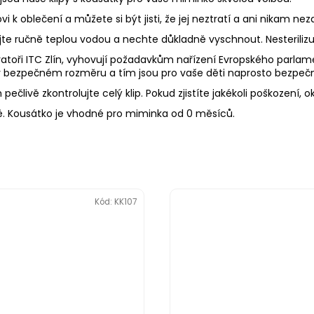
 k oblečení a můžete si být jisti, že jej neztratí a ani nikam n
Myjte ručně teplou vodou a nechte důkladně vyschnout. Nesterili
toři ITC Zlín, vyhovují požadavkům nařízení Evropského parlament
 bezpečném rozměru a tím jsou pro vaše děti naprosto bezpeč
ečlivě zkontrolujte celý klip. Pokud zjistíte jakékoli poškození, 
. Kousátko je vhodné pro miminka od 0 měsíců.
Kód:
KK107