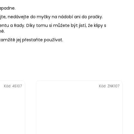
ezapadne.
zujte, nedávejte do myčky na nádobí ani do pračky.
u a Rady. Díky tomu si můžete být jistí, že klipy s
né.
okamžitě jej přestaňte používat.
Kód:
4S107
Kód:
ZNK107