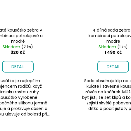
até kousátko zebra v
4 dílná sada zebra
binaci petrolejové a
kombinaci petrolejo
modré
modré
Skladem
(2 ks)
Skladem
(1 ks)
320 Kč
1 490 Kč
DETAIL
DETAIL
usátko je nejlepším
Sada obsahuje klip na d
ojencem rodičů, když
kulaté i závěsné kous
iminku rostou zuby.
závěs na kočárek. Může
Kousátko vyrobené
být jisti, že set klipů a 
pečného silikonu jemně
zajistí skvělé pobaven
uje a prokrvuje dáseň a
dítko a pocit jistoty pr
 ulevuje od bolesti při...