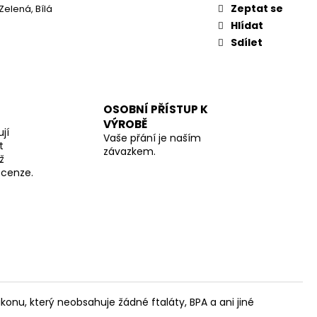
Zeptat se
Zelená, Bílá
Hlídat
Sdílet
OSOBNÍ PŘÍSTUP K
VÝROBĚ
jí
Vaše přání je naším
t
závazkem.
ž
recenze.
ikonu, který neobsahuje žádné ftaláty, BPA a ani jiné