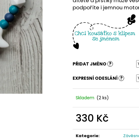
dítěte a prstíky může ves
podpoříte i jemnou motor
PŘIDAT JMÉNO
?
EXPRESNÍ ODESLÁNÍ
?
Skladem
(2 ks)
330 Kč
Měrná
cena:
Kategorie
:
Závěsn