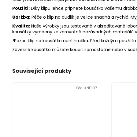
Použití:
Díky klipu lehce připnete kousátko vašemu drobkovi
Údržba:
Péče o klip na dudlík je velice snadná a rychlá. 
Kvalita:
Naše výrobky jsou testované v akreditované labora
kousátky vyrobeny ze zdravotně nezávadných materiálů v
!
Pozor, klip na kousátko není hračka. Před každým použitím p
Závěsné kousátko můžete koupit samostatně nebo v sadě
Související produkty
Kód:
KND107