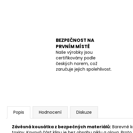
BEZPEČNOST NA
PRVNÍM MÍSTĚ
Naše výrobky jsou
certifikovány podle
českých norem, což
zaručuje jejich spolehlivost.
Popis
Hodnocení
Diskuze
Závěsná kousátka z bezpečných materiálů:
Barevné ko
toxiny. Kovová část klipu je bez obsahu niklu a olova. Prot