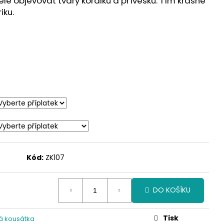
ele objevovat tvary korálků a přívěsků. Tím krásně
iku.
Kód:
ZK107
DO KOŠÍKU
Tisk
á kousátka