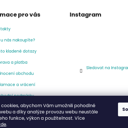
rmace pro vás
Instagram
takty
 u nás nakoupíte?
to kladené dotazy
rava a platba
Sledovat na Instagr
nocení obchodu
lamace a vrácení
hodní podmínky
 cookies, abychom Vám umožnili pohodlné
mínky ochrany osobních
S
 webu a díky analýze provozu webu neustále
jů
jeho funkce, výkon a použitelnost. Více
cenze
zde
.