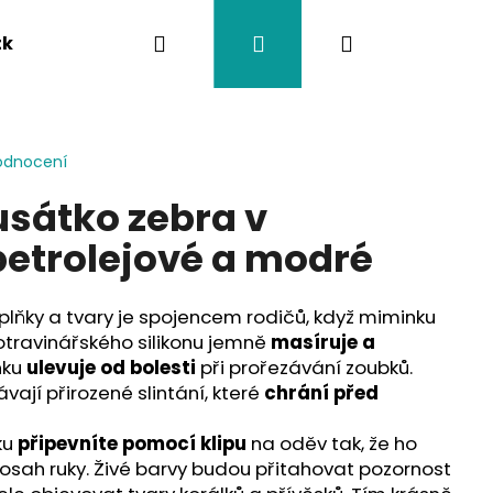
Hledat
Přihlášení
Nákupní
tka
Závěsy na kočárek
Twistík kousátka
košík
odnocení
sátko zebra v
etrolejové a modré
lňky a tvary je spojencem rodičů, když miminku
otravinářského silikonu jemně
masíruje a
nku
ulevuje od bolesti
při prořezávání zoubků.
vají přirozené slintání, které
chrání před
ku
připevníte pomocí klipu
na oděv tak, že ho
osah ruky. Živé barvy budou přitahovat pozornost