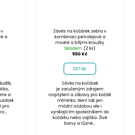
 v
Závěs na kočárek zebra v
vé a
kombinaci petrolejové a
modré a bílými kroužky
Skladem
(2 ks)
550 Kč
DETAIL
udlík,
Závěs na kočárek
átko,
je zaručeným zdrojem
te si
rozptýlení a zábavy pro každé
kousátek
miminko. Není tak jen
í pro
módní ozdobou ale i
o...
vynikajícím společníkem do
kočárku nebo vajíčka. Živé
barvy a různé...