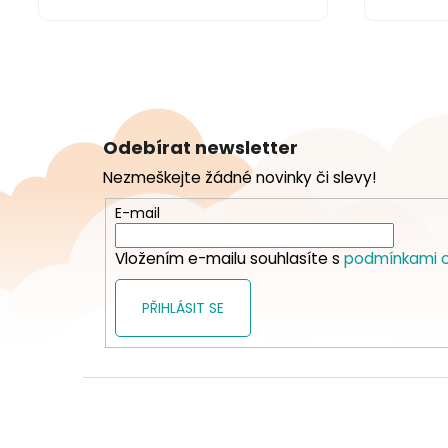
Z
á
Odebírat newsletter
p
Nezmeškejte žádné novinky či slevy!
a
t
E-mail
í
Vložením e-mailu souhlasíte s
podmínkami o
PŘIHLÁSIT SE