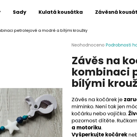
y
Sady
Kulatá kousátka
Závěsná kousá
binaci petrolejové a modré a bílými kroužky
Co potřebujete najít?
Průměrné
Neohodnoceno
Podrobnosti h
hodnocení
Závěs na ko
produktu
HLEDAT
je
kombinaci p
0,0
z
bílými krou
5
Doporučujeme
hvězdiček.
Závěs na kočárek je
zaru
miminko. Není tak jen mó
kočárku nebo vajíčka.
Živ
pozornost dítěte. Ručkam
a motoriku
.
Vyšperkujte kočárek
neb