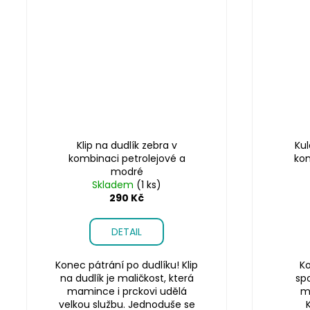
Klip na dudlík zebra v
Kul
kombinaci petrolejové a
kom
modré
Skladem
(1 ks)
290 Kč
DETAIL
Konec pátrání po dudlíku! Klip
Ko
na dudlík je maličkost, která
sp
mamince i prckovi udělá
m
velkou službu. Jednoduše se