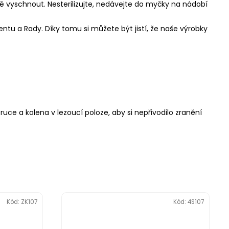
ě vyschnout. Nesterilizujte, nedávejte do myčky na nádobí
ntu a Rady. Díky tomu si můžete být jistí, že naše výrobky
uce a kolena v lezoucí poloze, aby si nepřivodilo zranění
Kód:
ZK107
Kód:
4S107