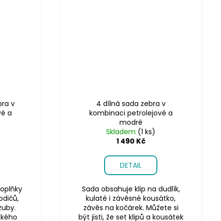
ra v
4 dílná sada zebra v
vé a
kombinaci petrolejové a
modré
Skladem
(1 ks)
1 490 Kč
DETAIL
oplňky
Sada obsahuje klip na dudlík,
odičů,
kulaté i závěsné kousátko,
zuby.
závěs na kočárek. Můžete si
ského
být jisti, že set klipů a kousátek