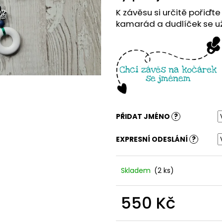
K závěsu si určitě pořiďte
kamarád a dudlíček se už 
PŘIDAT JMÉNO
?
EXPRESNÍ ODESLÁNÍ
?
Skladem
(2 ks)
550 Kč
Měrná