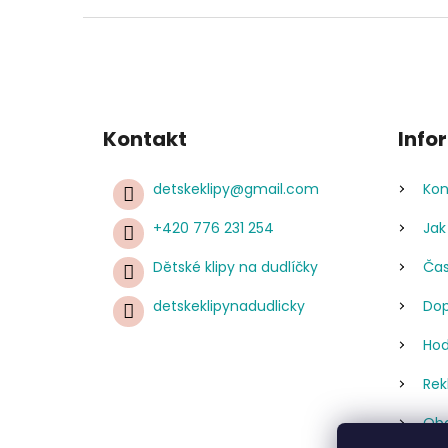
Kontakt
Info
detskeklipy
@
gmail.com
Kon
+420 776 231 254
Jak
Dětské klipy na dudlíčky
Čas
detskeklipynadudlicky
Dop
Hod
Rek
Obc