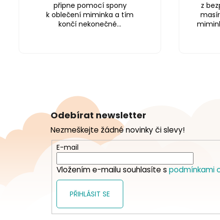
připne pomocí spony
z bez
k oblečení miminka a tím
masír
končí nekonečné...
miminku
Z
á
Odebírat newsletter
p
Nezmeškejte žádné novinky či slevy!
a
t
E-mail
í
Vložením e-mailu souhlasíte s
podmínkami o
PŘIHLÁSIT SE