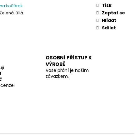
Tisk
 na kočárek
Zeptat se
Zelená, Bílá
Hlídat
Sdílet
OSOBNÍ PŘÍSTUP K
VÝROBĚ
jí
Vaše přání je naším
t
závazkem.
ž
recenze.