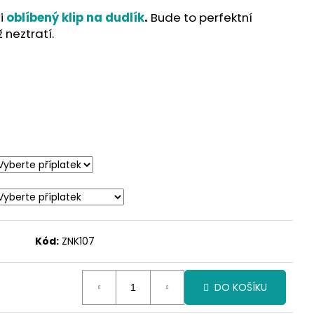
 i
oblíbený klip na dudlík
.
Bude to perfektní
neztratí.
Kód:
ZNK107
DO KOŠÍKU