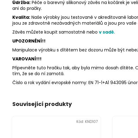
Údržba:
Péče o barevný silikonový závěs na kočárek je ve
ani do pračky.
Kvalita:
Naše výrobky jsou testované v akreditované labor
jsou ze zdravotně nezávadných materiálů a jsou pro vaše
Závěs můžete koupit samostatně nebo
v sadě
.
UPOZORNĚNÍ!!
Manipulace výrobku s dítětem bez dozoru může být nebez
VAROVANÍ!!!
Připevněte tuto hračku tak, aby byla mimo dosah dítěte. Od
tím, že se do ní zamotá.
Číslo a rok vydání evropské normy: EN 71-1+A1 943095 únor
Související produkty
Kód:
KND107