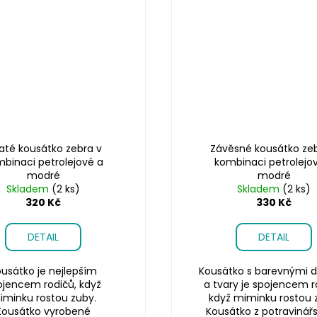
até kousátko zebra v
Závěsné kousátko zeb
binaci petrolejové a
kombinaci petrolejo
modré
modré
Skladem
(2 ks)
Skladem
(2 ks)
320 Kč
330 Kč
DETAIL
DETAIL
usátko je nejlepším
Kousátko s barevnými d
ojencem rodičů, když
a tvary je spojencem r
iminku rostou zuby.
když miminku rostou 
Kousátko vyrobené
Kousátko z potravinář