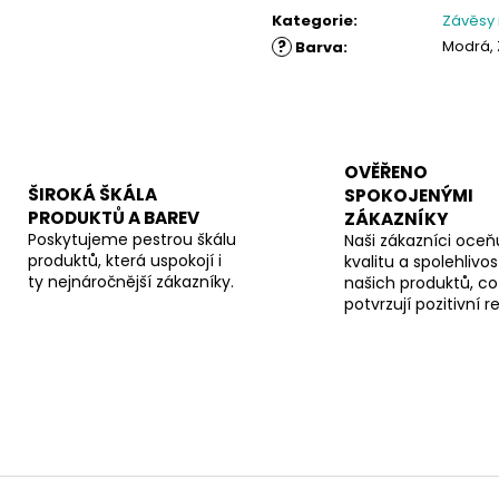
cena:
Kategorie
:
Závěsy
?
Modrá, 
Barva
:
OVĚŘENO
ŠIROKÁ ŠKÁLA
SPOKOJENÝMI
PRODUKTŮ A BAREV
ZÁKAZNÍKY
Poskytujeme pestrou škálu
Naši zákazníci oceňu
produktů, která uspokojí i
kvalitu a spolehlivos
ty nejnáročnější zákazníky.
našich produktů, co
potvrzují pozitivní 