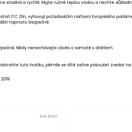
lice snadná a rychlá. Myjte ručně teplou vodou a nechte důkladn
atoři ITC Zlín, vyhovují požadavkům nařízení Evropského parlame
 děti naprosto bezpečné.
pečná. Nikdy nenechávejte závěs o samotě s dítětem.
straňte tuto hračku, jakmile se dítě začne pokoušet zvedat na r
 2019
Kód:
KK107