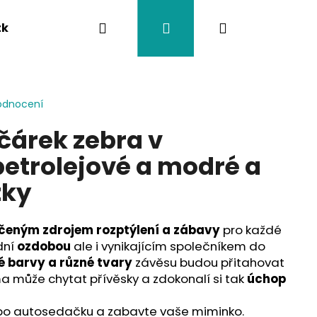
Hledat
Přihlášení
Nákupní
tka
Závěsy na kočárek
Twistík kousátka
košík
odnocení
čárek zebra v
etrolejové a modré a
žky
čeným zdrojem rozptýlení a zábavy
pro každé
dní
ozdobou
ale i vynikajícím společníkem do
é barvy a různé tvary
závěsu budou přitahovat
a může chytat přívěsky a zdokonalí si tak
úchop
o autosedačku a zabavte vaše miminko.