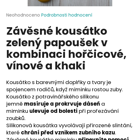
a
j
Průměrné
Neohodnoceno
Podrobnosti hodnocení
hodnocení
í
Závěsné kousátko
produktu
t
je
zelený papoušek v
?
0,0
z
kombinaci hořčicové,
5
hvězdiček.
vínové a khaki
HLEDAT
Kousátko s barevnými doplňky a tvary je
spojencem rodičů, když miminku rostou zuby.
Kousátko z potravinářského silikonu
D
jemně
masíruje a prokrvuje dáseň
a
o
miminku
ulevuje od bolesti
při prořezávání
p
zoubků.
o
Silikonová kousátka vyvolávají přirozené slintání,
r
které
chrání před vznikem zubního kazu
.
u
Závěsné kousátko miminku
připevníte pomocí