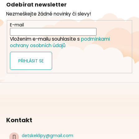
á
Odebírat newsletter
p
Nezmeškejte žádné novinky či slevy!
a
t
E-mail
í
Vložením e-mailu souhlasíte s
podmínkami
ochrany osobních údajů
PŘIHLÁSIT SE
Kontakt
detskeklipy
@
gmail.com