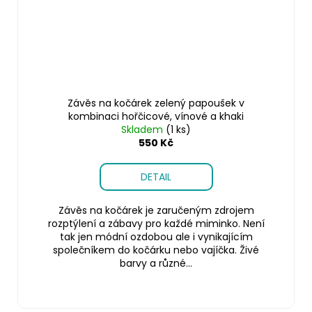
Závěs na kočárek zelený papoušek v
kombinaci hořčicové, vínové a khaki
Skladem
(1 ks)
550 Kč
DETAIL
Závěs na kočárek je zaručeným zdrojem
rozptýlení a zábavy pro každé miminko. Není
tak jen módní ozdobou ale i vynikajícím
společníkem do kočárku nebo vajíčka. Živé
barvy a různé...