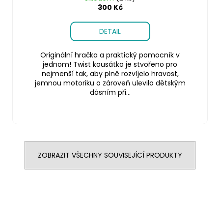
300 Kč
DETAIL
Originální hračka a praktický pomocník v
jednom! Twist kousátko je stvořeno pro
nejmenší tak, aby plně rozvíjelo hravost,
jemnou motoriku a zároveň ulevilo dětským
dásním při...
ZOBRAZIT VŠECHNY SOUVISEJÍCÍ PRODUKTY
Z