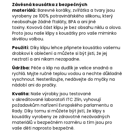
Závěsná kousátka z bezpečných
materiálů:
Barevné korálky, zvířátka a tvary jsou
vyrobeny ze 100% potravinářského silikonu, který
neobsahuje žádné ftaláty, BPA a ani jiné
toxiny. Kovová část klipu je bez obsahu niklu a olova.
Proto jsou naše klipy s kousátky pro vaše miminko
skvělou volbou.
Použití:
Díky klipu lehce připnete kousátko vašemu
drobkovi k oblečení a můžete si být jisti, že jej
neztratí a ani nikam nezapadne.
Údržba:
Péče o klip na dudlík je velice snadná a
rychlá. Myjte ručně teplou vodou a nechte důkladně
vyschnout. Nesterilizujte, nedávejte do myčky na
nádobí ani do pračky.
Kvalita:
Naše výrobky jsou testované
v akreditované laboratoři ITC Zlín, vyhovují
požadavkům nařízení Evropského parlamentu a
Rady. Díky tomu si můžete být jistí, že klipy s
kousátky vyrobeny ze zdravotně nezávadných
materiálů v bezpečném rozměru a tím jsou pro
vaše děti naprosto bezpečné.