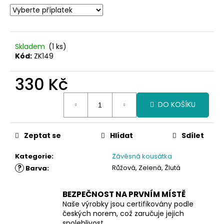
Skladem
(1 ks)
Kód:
ZK149
330 Kč
Měrná
DO KOŠÍKU
cena:
Zeptat se
Hlídat
Sdílet
Kategorie
:
Závěsná kousátka
?
Růžová, Zelená, Žlutá
Barva
:
BEZPEČNOST NA PRVNÍM MÍSTĚ
Naše výrobky jsou certifikovány podle
českých norem, což zaručuje jejich
spolehlivost.