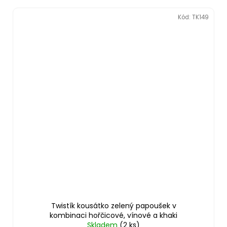
Kód:
TK149
Twistík kousátko zelený papoušek v
kombinaci hořčicové, vínové a khaki
Skladem
(2 ks)