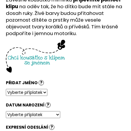
č
klipu
na oděv tak, že ho dítko bude mít stále na
u
dosah ruky. Živé barvy budou přitahovat
j
e
pozornost dítěte a prstíky může vesele
m
objevovat tvary korálků a přívěsků. Tím krásně
e
podpoříte i jemnou motoriku.
PŘIDAT JMÉNO
?
DATUM NAROZENÍ
?
EXPRESNÍ ODESLÁNÍ
?