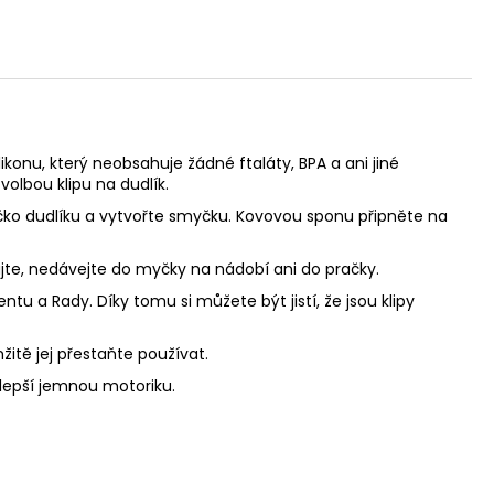
ikonu, který neobsahuje žádné ftaláty, BPA a ani jiné
volbou klipu na dudlík.
 očko dudlíku a vytvořte smyčku. Kovovou sponu připněte na
zujte, nedávejte do myčky na nádobí ani do pračky.
u a Rady. Díky tomu si můžete být jistí, že jsou klipy
mžitě jej přestaňte používat.
zlepší jemnou motoriku.