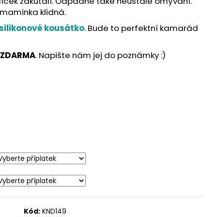
íček zakutálí. Odpadne také neustálé omývání.
 maminka klidná.
silikonové kousátko
. Bude to perfektní kamarád
 ZDARMA
. Napište nám jej do poznámky :)
Kód:
KND149