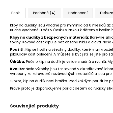
Popis
Podobné (4)
Hodnocení
Diskuz
Klipy na dudlíky jsou vhodné pro miminka od 0 měsíců až d
Ručně vyrobené u nás v Česku s láskou k dětem a kvalitn
Klipy na dudlíky z bezpečných materiálů:
Barevné silik
toxiny. Kovová část klipu je bez obsahu niklu a olova. Naše
Použití:
Klip se hodí na všechny dudlíky, které mají krouž
jakoukoliv část oblečení. A můžete si být jistí, že jste pro
Údržba:
Péče o klip na dudlík je velice snadná a rychlá. 
Kvalita:
Naše výrobky jsou testované v akreditované labora
vyrobeny ze zdravotně nezávadných materiálů a jsou pro
!
Pozor, klip na dudlík není hračka. Před každým použitím peč
Právě proto je doporučujeme pořídit dětem do ručičky sili
Související produkty