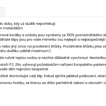
e
o doby, kdy už dudlík nepotřebují.
ím materiálům.
onové korálky a ozdoby jsou vyrobeny ze 100% potravinářského sil
 dětské klipy jsou pro vaše miminko tou nejlepší a nejbezpečnější 
ek nebo jiný otvor na provlečení šňůrky. Protáhněte šňůrku přes
 ztrátu dudlíku udělali maximum:)
Myjte ručně teplou vodou a nechte důkladně vyschnout. Nesterili
toři ITC Zlín, vyhovují požadavkům nařízení Evropského parlament
 vaše děti naprosto bezpečné.
livě zkontrolujte celý klip. Pokud zjistíte jakékoli poškození, oka
konovou hračku, se kterou se dítko perfektně zabaví a zároveň i 