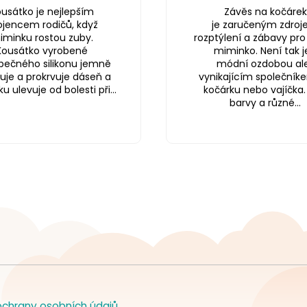
usátko je nejlepším
Závěs na kočárek
ojencem rodičů, když
je zaručeným zdro
iminku rostou zuby.
rozptýlení a zábavy pro
Kousátko vyrobené
miminko. Není tak j
pečného silikonu jemně
módní ozdobou ale
uje a prokrvuje dáseň a
vynikajícím společník
 ulevuje od bolesti při...
kočárku nebo vajíčka.
barvy a různé...
chrany osobních údajů