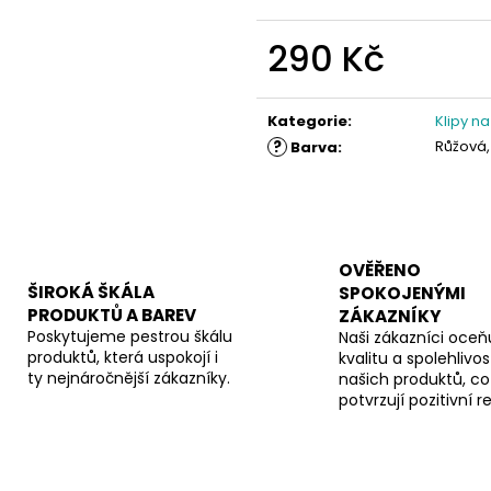
290 Kč
Měrná
cena:
Kategorie
:
Klipy na
?
Růžová,
Barva
:
OVĚŘENO
ŠIROKÁ ŠKÁLA
SPOKOJENÝMI
PRODUKTŮ A BAREV
ZÁKAZNÍKY
Poskytujeme pestrou škálu
Naši zákazníci oceňu
produktů, která uspokojí i
kvalitu a spolehlivos
ty nejnáročnější zákazníky.
našich produktů, co
potvrzují pozitivní 