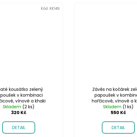
Kód:
KK149
laté kousátko zelený
Závěs na kočárek ze
poušek v kombinaci
papoušek v kombin
čicové, vínové a khaki
hořčicové, vínové a k
Skladem
(2 ks)
Skladem
(1 ks)
320 Kč
550 Kč
DETAIL
DETAIL