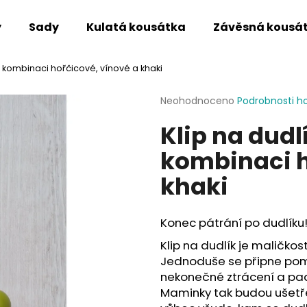
y
Sady
Kulatá kousátka
Závěsná kousá
v kombinaci hořčicové, vínové a khaki
Co potřebujete najít?
Průměrné
Neohodnoceno
Podrobnosti h
hodnocení
Klip na dudl
produktu
HLEDAT
je
kombinaci h
0,0
z
khaki
5
Doporučujeme
hvězdiček.
Konec pátrání po dudlíku
Klip na dudlík je maličkos
Jednoduše se připne pom
nekonečné ztrácení a pad
Maminky tak budou ušetře