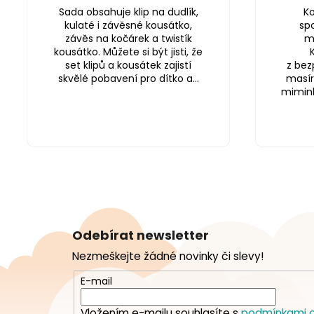
Sada obsahuje klip na dudlík,
Ko
kulaté i závěsné kousátko,
sp
závěs na kočárek a twistík
m
kousátko. Můžete si být jisti, že
set klipů a kousátek zajistí
z bez
skvělé pobavení pro dítko a...
masír
miminku
Z
á
Odebírat newsletter
p
Nezmeškejte žádné novinky či slevy!
a
t
E-mail
í
Vložením e-mailu souhlasíte s
podmínkami o