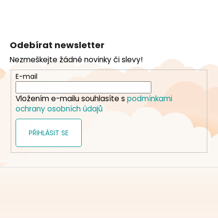
Z
á
Odebírat newsletter
p
Nezmeškejte žádné novinky či slevy!
a
t
E-mail
í
Vložením e-mailu souhlasíte s
podmínkami
ochrany osobních údajů
PŘIHLÁSIT SE