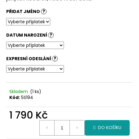
č
u
PŘIDAT JMÉNO
?
j
e
m
e
DATUM NAROZENÍ
?
EXPRESNÍ ODESLÁNÍ
?
Skladem
(1 ks)
Kód:
5S194
1 790 Kč
Měrná
DO KOŠÍKU
cena: