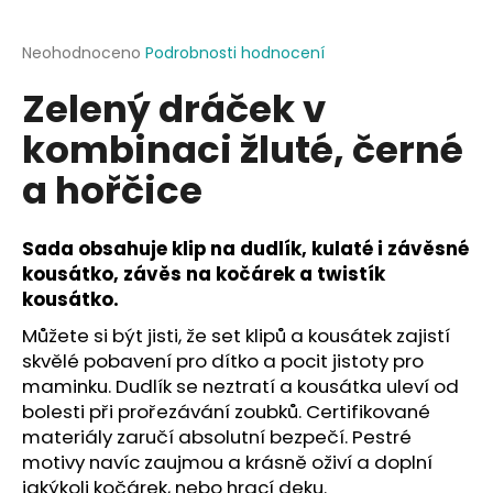
a
j
Průměrné
Neohodnoceno
Podrobnosti hodnocení
hodnocení
í
Zelený dráček v
produktu
t
je
kombinaci žluté, černé
?
0,0
z
a hořčice
5
hvězdiček.
Sada obsahuje klip na dudlík, kulaté i závěsné
HLEDAT
kousátko, závěs na kočárek a twistík
kousátko.
Můžete si být jisti, že set klipů a kousátek zajistí
D
skvělé pobavení pro dítko a pocit jistoty pro
o
maminku. Dudlík se neztratí a kousátka uleví od
p
bolesti při prořezávání zoubků. Certifikované
o
materiály zaručí absolutní bezpečí. Pestré
r
motivy navíc zaujmou a krásně oživí a doplní
u
jakýkoli kočárek, nebo hrací deku.