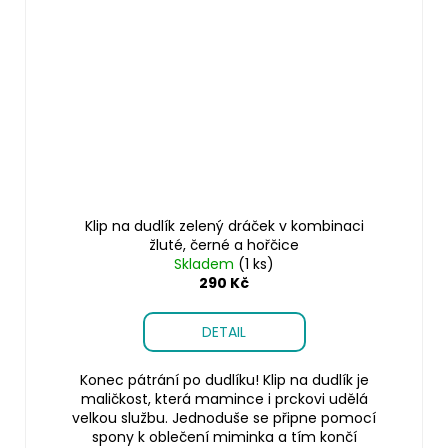
Klip na dudlík zelený dráček v kombinaci
žluté, černé a hořčice
Skladem
(1 ks)
290 Kč
DETAIL
Konec pátrání po dudlíku! Klip na dudlík je
maličkost, která mamince i prckovi udělá
velkou službu. Jednoduše se připne pomocí
spony k oblečení miminka a tím končí