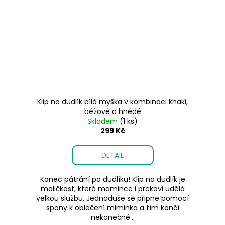
Klip na dudlík bílá myška v kombinaci khaki,
béžové a hnědé
Skladem
(1 ks)
299 Kč
DETAIL
Konec pátrání po dudlíku! Klip na dudlík je
maličkost, která mamince i prckovi udělá
velkou službu. Jednoduše se připne pomocí
spony k oblečení miminka a tím končí
nekonečné...