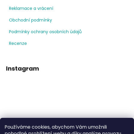
Reklamace a vrácení
Obchodní podmínky
Podmínky ochrany osobních údajů
Recenze
Instagram
Používáme cookies, abychom Vám umožnili
Sledovat na Instagramu
pohodlné prohlížení webu a díky analýze provozu