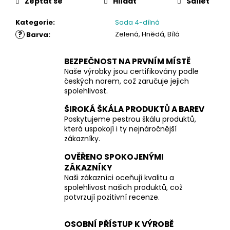
Zeptat se
Hlídat
Sdílet
Kategorie
:
Sada 4-dílná
?
Zelená, Hnědá, Bílá
Barva
:
BEZPEČNOST NA PRVNÍM MÍSTĚ
Naše výrobky jsou certifikovány podle
českých norem, což zaručuje jejich
spolehlivost.
ŠIROKÁ ŠKÁLA PRODUKTŮ A BAREV
Poskytujeme pestrou škálu produktů,
která uspokojí i ty nejnáročnější
zákazníky.
OVĚŘENO SPOKOJENÝMI
ZÁKAZNÍKY
Naši zákazníci oceňují kvalitu a
spolehlivost našich produktů, což
potvrzují pozitivní recenze.
OSOBNÍ PŘÍSTUP K VÝROBĚ