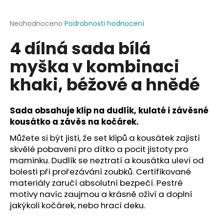
a
j
Průměrné
Neohodnoceno
Podrobnosti hodnocení
hodnocení
í
4 dílná sada bílá
produktu
t
je
myška v kombinaci
?
0,0
z
khaki, béžové a hnědé
5
hvězdiček.
Sada obsahuje klip na dudlík, kulaté i závěsné
HLEDAT
kousátko a závěs na kočárek.
Můžete si být jisti, že set klipů a kousátek zajistí
skvělé pobavení pro dítko a pocit jistoty pro
D
maminku. Dudlík se neztratí a kousátka uleví od
o
bolesti při prořezávání zoubků. Certifikované
p
materiály zaručí absolutní bezpečí. Pestré
o
motivy navíc zaujmou a krásně oživí a doplní
r
jakýkoli kočárek, nebo hrací deku.
u