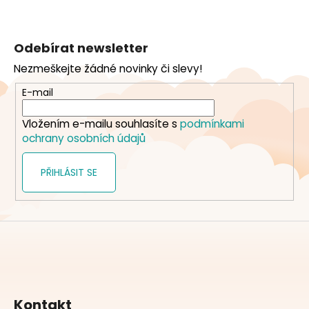
Z
á
Odebírat newsletter
p
Nezmeškejte žádné novinky či slevy!
a
t
E-mail
í
Vložením e-mailu souhlasíte s
podmínkami
ochrany osobních údajů
PŘIHLÁSIT SE
Kontakt