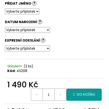
č
PŘIDAT JMÉNO
?
u
j
e
m
DATUM NAROZENÍ
?
e
EXPRESNÍ ODESLÁNÍ
?
Skladem
(2 ks)
Kód:
4S208
1 490 Kč
Měrná
DO KOŠÍKU
cena: