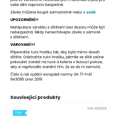
vaše děti naprosto bezpečné.
Závěs můžete koupit samostatně nebo
v sadě
.
UPOZORNĚNÍ!!
Manipulace výrobku s dítětem bez dozoru může být
nebezpečná. Nikdy nenechávejte závěs o samotě
s dítětem.
VAROVANÍ!!!
Připevněte tuto hračku tak, aby byla mimo dosah
dítěte. Odstraňte tuto hračku, jakmile se dítě začne
pokoušet zvedat na ruce a kolena v lezoucí poloze,
aby si nepřivodilo zranění tím, že se do ní zamotá.
Číslo a rok vydání evropské normy: EN 71-1+A1
943095 únor 2019
Související produkty
Kód:
KND208
TOP