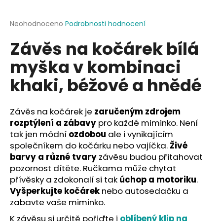
a
j
Průměrné
Neohodnoceno
Podrobnosti hodnocení
hodnocení
í
Závěs na kočárek bílá
produktu
t
je
myška v kombinaci
?
0,0
z
khaki, béžové a hnědé
5
hvězdiček.
Závěs na kočárek je
zaručeným zdrojem
HLEDAT
rozptýlení a zábavy
pro každé miminko. Není
tak jen módní
ozdobou
ale i vynikajícím
společníkem do kočárku nebo vajíčka.
Živé
D
barvy a různé tvary
závěsu budou přitahovat
o
pozornost dítěte. Ručkama může chytat
p
přívěsky a zdokonalí si tak
úchop a motoriku
.
o
Vyšperkujte kočárek
nebo autosedačku a
r
zabavte vaše miminko.
u
K závěsu si určitě pořiďte i
oblíbený klip na