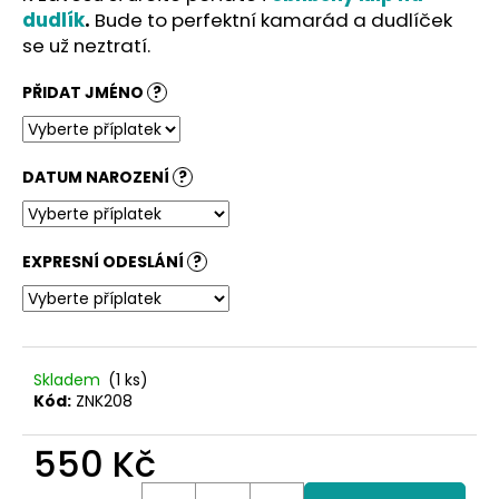
č
dudlík
.
Bude to perfektní kamarád a dudlíček
u
se už neztratí.
j
e
PŘIDAT JMÉNO
?
m
e
DATUM NAROZENÍ
?
EXPRESNÍ ODESLÁNÍ
?
Skladem
(1 ks)
Kód:
ZNK208
550 Kč
Měrná