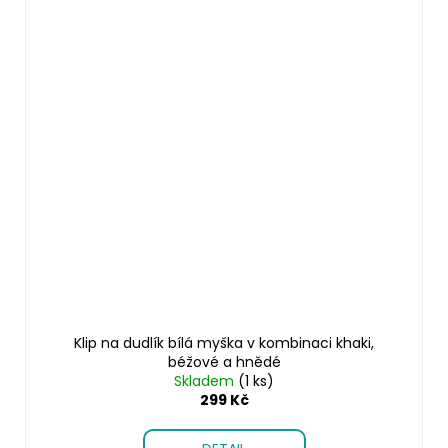
Klip na dudlík bílá myška v kombinaci khaki,
béžové a hnědé
Skladem
(1 ks)
299 Kč