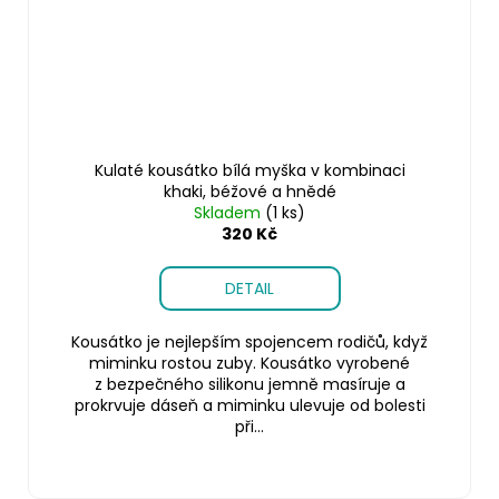
Kulaté kousátko bílá myška v kombinaci
khaki, béžové a hnědé
Skladem
(1 ks)
320 Kč
DETAIL
Kousátko je nejlepším spojencem rodičů, když
miminku rostou zuby. Kousátko vyrobené
z bezpečného silikonu jemně masíruje a
prokrvuje dáseň a miminku ulevuje od bolesti
při...