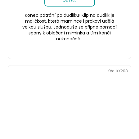
DETAIL
Konec pátrání po dudlíku! Klip na dudlík je
maličkost, která mamince i prckovi udělá
velkou službu. Jednoduše se připne pomocí
spony k oblečení miminka a tím končí
nekonečné...
Kód:
KK208