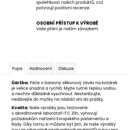
spolehlivost našich produktů, což
potvrzují pozitivní recenze.
OSOBNÍ PŘÍSTUP K VÝROBĚ
Vaše přání je naším závazkem.
Popis
Hodnocení
Diskuze
Údržba:
Péče o barevný silikonový závěs na kočárek
je velice snadná a rychlá. Myjte ručně teplou vodou
a nechte důkladně vyschnout. Nesterilizujte,
nedávejte do myčky na nádobí ani do pračky.
Kvalita:
Naše výrobky jsou testované
v akreditované laboratoři ITC Zlín, vyhovují
požadavkům nařízení Evropského parlamentu a
Rady. Díky tomu si můžete být jistí, že naše výrobky
jsou ze zdravotně nezávadných materiálů a jsou pro