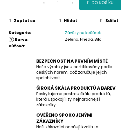
DO KOŠÍKU
cena:
Zeptat se
Hlídat
Sdílet
Kategorie
:
Závěsy na kočárek
?
Zelená, Hnědá, Bílá
Barva
:
Růžová
:
BEZPEČNOST NA PRVNÍM MÍSTĚ
Naše výrobky jsou certifikovány podle
českých norem, což zaručuje jejich
spolehlivost.
ŠIROKÁ ŠKÁLA PRODUKTŮ A BAREV
Poskytujeme pestrou škálu produktů,
která uspokojí i ty nejnáročnější
zákazníky.
OVĚŘENO SPOKOJENÝMI
ZÁKAZNÍKY
Naši zákazníci oceňují kvalitu a