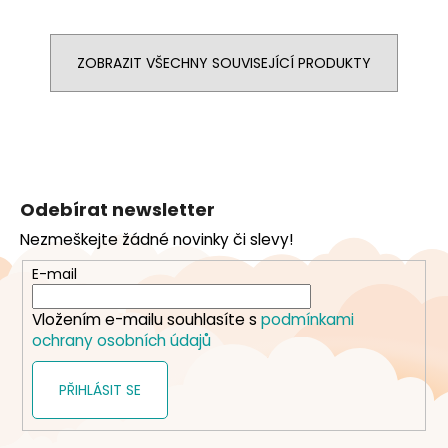
ZOBRAZIT VŠECHNY SOUVISEJÍCÍ PRODUKTY
Z
á
Odebírat newsletter
p
Nezmeškejte žádné novinky či slevy!
a
t
E-mail
í
Vložením e-mailu souhlasíte s
podmínkami
ochrany osobních údajů
PŘIHLÁSIT SE