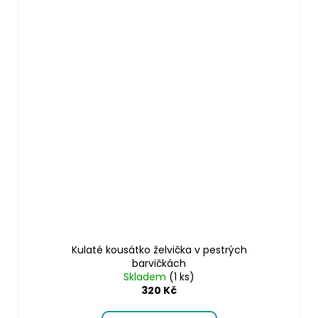
Kulaté kousátko želvička v pestrých
barvičkách
Skladem
(1 ks)
320 Kč