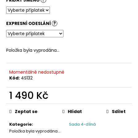
č
u
j
e
EXPRESNÍ ODESLÁNÍ
?
m
e
Položka byla vyprodána…
Momentálně nedostupné
Kód:
4S132
1 490 Kč
Měrná
cena:
Zeptat se
Hlídat
Sdílet
Kategorie
:
Sada 4-dílná
Položka byla vyprodána…