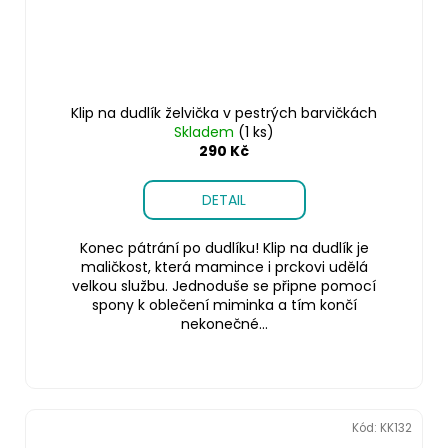
Klip na dudlík želvička v pestrých barvičkách
Skladem
(1 ks)
290 Kč
DETAIL
Konec pátrání po dudlíku! Klip na dudlík je
maličkost, která mamince i prckovi udělá
velkou službu. Jednoduše se připne pomocí
spony k oblečení miminka a tím končí
nekonečné...
Kód:
KK132