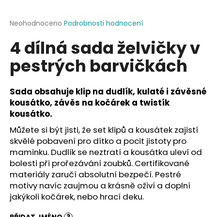
a
j
Průměrné
Neohodnoceno
Podrobnosti hodnocení
hodnocení
í
4 dílná sada želvičky v
produktu
t
je
pestrých barvičkách
?
0,0
z
5
hvězdiček.
Sada obsahuje klip na dudlík, kulaté i závěsné
kousátko, závěs na kočárek a twistík
HLEDAT
kousátko.
Můžete si být jisti, že set klipů a kousátek zajistí
skvělé pobavení pro dítko a pocit jistoty pro
maminku. Dudlík se neztratí a kousátka uleví od
D
bolesti při prořezávání zoubků. Certifikované
o
materiály zaručí absolutní bezpečí. Pestré
p
motivy navíc zaujmou a krásně oživí a doplní
o
r
jakýkoli kočárek, nebo hrací deku.
u
PŘIDAT JMÉNO
?