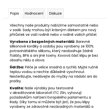
Popis
Hodnocení
Diskuze
Všechny naše produkty nabízíme samostatně nebo
v sadě. Sady mohou být krásným dárkem pro nový
přírůstek ve vaší rodině nebo v rodině vašich přátel.
Vyrobeno z bezpečných materiálů:
Barevné
silikonové korálky a ozdoby jsou vyrobeny ze 100%
potravinářského silikonu, který neobsahuje žádné
ftaláty, BPA a ani jiné toxiny. Kovová část klipu je bez
obsahu niklu a olova.
Údržba:
Péče je velice snadná a rychlá. Myjte ručně
teplou vodou a nechte důkladně vyschnout.
Nesterilizujte, nedávejte do myčky na nádobí ani do
pračky.
Kvalita:
Naše výrobky jsou testované
v akreditované laboratoři ITC Zlín, vyhovují
požadavkům nařízení Evropského parlamentu a
Rady. Díky tomu si můžete být jistí, že jsou klipy
vyrobeny ze zdravotně nezávadných materiálů a