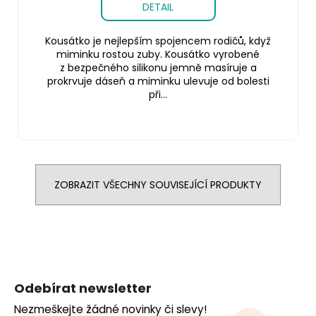
DETAIL
Kousátko je nejlepším spojencem rodičů, když
miminku rostou zuby. Kousátko vyrobené
z bezpečného silikonu jemně masíruje a
prokrvuje dáseň a miminku ulevuje od bolesti
při...
ZOBRAZIT VŠECHNY SOUVISEJÍCÍ PRODUKTY
Z
á
Odebírat newsletter
p
Nezmeškejte žádné novinky či slevy!