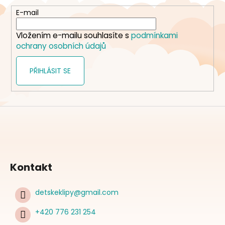
a
t
E-mail
í
Vložením e-mailu souhlasíte s
podmínkami
ochrany osobních údajů
PŘIHLÁSIT SE
Kontakt
detskeklipy
@
gmail.com
+420 776 231 254