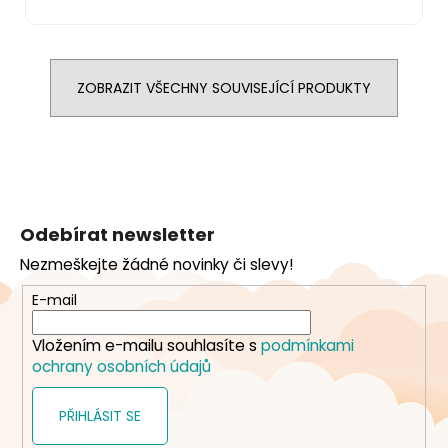
ZOBRAZIT VŠECHNY SOUVISEJÍCÍ PRODUKTY
Z
á
Odebírat newsletter
p
Nezmeškejte žádné novinky či slevy!
a
t
E-mail
í
Vložením e-mailu souhlasíte s
podmínkami
ochrany osobních údajů
PŘIHLÁSIT SE