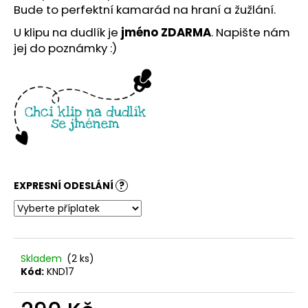
č
Bude to perfektní kamarád na hraní a žužlání.
u
j
U klipu na dudlík je
jméno ZDARMA
. Napište nám
e
jej do poznámky :)
m
e
EXPRESNÍ ODESLÁNÍ
?
Skladem
(2 ks)
Kód:
KND17