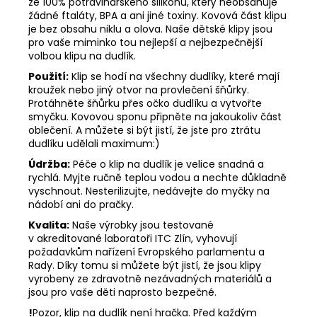
ze 100% potravinářského silikonu, který neobsahuje
žádné ftaláty, BPA a ani jiné toxiny. Kovová část klipu
je bez obsahu niklu a olova. Naše dětské klipy jsou
pro vaše miminko tou nejlepší a nejbezpečnější
volbou klipu na dudlík.
Použití:
Klip se hodí na všechny dudlíky, které mají
kroužek nebo jiný otvor na provlečení šňůrky.
Protáhněte šňůrku přes očko dudlíku a vytvořte
smyčku. Kovovou sponu připněte na jakoukoliv část
oblečení. A můžete si být jistí, že jste pro ztrátu
dudlíku udělali maximum:)
Údržba:
Péče o klip na dudlík je velice snadná a
rychlá. Myjte ručně teplou vodou a nechte důkladně
vyschnout. Nesterilizujte, nedávejte do myčky na
nádobí ani do pračky.
Kvalita:
Naše výrobky jsou testované
v akreditované laboratoři ITC Zlín, vyhovují
požadavkům nařízení Evropského parlamentu a
Rady. Díky tomu si můžete být jistí, že jsou klipy
vyrobeny ze zdravotně nezávadných materiálů a
jsou pro vaše děti naprosto bezpečné.
!
Pozor, klip na dudlík není hračka. Před každým