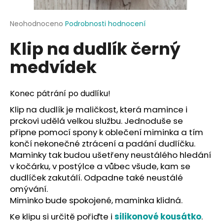
a
j
Průměrné
Neohodnoceno
Podrobnosti hodnocení
hodnocení
í
Klip na dudlík černý
produktu
t
je
medvídek
?
0,0
z
5
hvězdiček.
Konec pátrání po dudlíku!
Klip na dudlík je maličkost, která mamince i
HLEDAT
prckovi udělá velkou službu. Jednoduše se
připne pomocí spony k oblečení miminka a tím
končí nekonečné ztrácení a padání dudlíčku.
Maminky tak budou ušetřeny neustálého hledání
D
v kočárku, v postýlce a vůbec všude, kam se
o
dudlíček zakutálí. Odpadne také neustálé
p
omývání.
o
r
Miminko bude spokojené, maminka klidná.
u
Ke klipu si určitě pořiďte i
silikonové kousátko
.