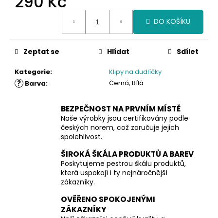
290 Kč
Měrná
DO KOŠÍKU
cena:
Zeptat se
Hlídat
Sdílet
Kategorie
:
Klipy na dudlíčky
?
Černá, Bílá
Barva
:
BEZPEČNOST NA PRVNÍM MÍSTĚ
Naše výrobky jsou certifikovány podle
českých norem, což zaručuje jejich
spolehlivost.
ŠIROKÁ ŠKÁLA PRODUKTŮ A BAREV
Poskytujeme pestrou škálu produktů,
která uspokojí i ty nejnáročnější
zákazníky.
OVĚŘENO SPOKOJENÝMI
ZÁKAZNÍKY