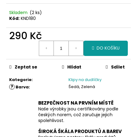
Skladem
(2 ks)
Kód:
KND180
290 Kč
Měrná
DO KOŠÍKU
cena:
Zeptat se
Hlídat
Sdílet
Kategorie
:
Klipy na dudlíčky
?
Šedá, Zelená
Barva
:
BEZPEČNOST NA PRVNÍM MÍSTĚ
Naše výrobky jsou certifikovány podle
českých norem, což zaručuje jejich
spolehlivost.
ŠIROKÁ ŠKÁLA PRODUKTŮ A BAREV