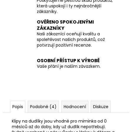
Poskytujeme pestrou škálu produktů,
která uspokojí i ty nejnáročnější
zákazníky.
OVĚŘENO SPOKOJENÝMI
ZÁKAZNÍKY
Naši zákazníci oceňují kvalitu a
spolehlivost našich produktů, což
potvrzují pozitivní recenze.
OSOBNÍ PŘÍSTUP K VÝROBĚ
Vaše přání je naším závazkem.
Popis
Podobné (4)
Hodnocení
Diskuze
Klipy na dudlíky jsou vhodné pro miminka od 0
měsíců až do doby, kdy už dudlík nepotřebují.