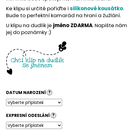
č
u
Ke klipu si určitě pořiďte i
silikonové kousátko
.
j
Bude to perfektní kamarád na hraní a žužlání.
e
U klipu na dudlík je
jméno ZDARMA
. Napište nám
m
jej do poznámky :)
e
DATUM NAROZENÍ
?
EXPRESNÍ ODESLÁNÍ
?