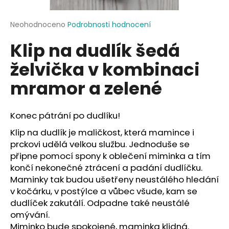
a
j
Průměrné
Neohodnoceno
Podrobnosti hodnocení
hodnocení
í
Klip na dudlík šedá
produktu
t
je
želvička v kombinaci
?
0,0
z
mramor a zelené
5
hvězdiček.
Konec pátrání po dudlíku!
HLEDAT
Klip na dudlík je maličkost, která mamince i
prckovi udělá velkou službu. Jednoduše se
připne pomocí spony k oblečení miminka a tím
D
končí nekonečné ztrácení a padání dudlíčku.
o
Maminky tak budou ušetřeny neustálého hledání
p
v kočárku, v postýlce a vůbec všude, kam se
o
dudlíček zakutálí. Odpadne také neustálé
r
omývání.
u
Miminko bude spokojené, maminka klidná.