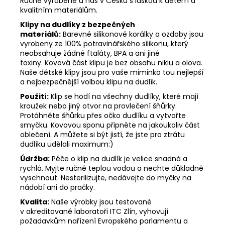
Ručně vyrobené u nás v Česku s láskou k dětem a
kvalitním materiálům.
Klipy na dudlíky z bezpečných
materiálů:
Barevné silikonové korálky a ozdoby jsou
vyrobeny ze 100% potravinářského silikonu, který
neobsahuje žádné ftaláty, BPA a ani jiné
toxiny. Kovová část klipu je bez obsahu niklu a olova.
Naše dětské klipy jsou pro vaše miminko tou nejlepší
a nejbezpečnější volbou klipu na dudlík.
Použití:
Klip se hodí na všechny dudlíky, které mají
kroužek nebo jiný otvor na provlečení šňůrky.
Protáhněte šňůrku přes očko dudlíku a vytvořte
smyčku. Kovovou sponu připněte na jakoukoliv část
oblečení. A můžete si být jistí, že jste pro ztrátu
dudlíku udělali maximum:)
Údržba:
Péče o klip na dudlík je velice snadná a
rychlá. Myjte ručně teplou vodou a nechte důkladně
vyschnout. Nesterilizujte, nedávejte do myčky na
nádobí ani do pračky.
Kvalita:
Naše výrobky jsou testované
v akreditované laboratoři ITC Zlín, vyhovují
požadavkům nařízení Evropského parlamentu a