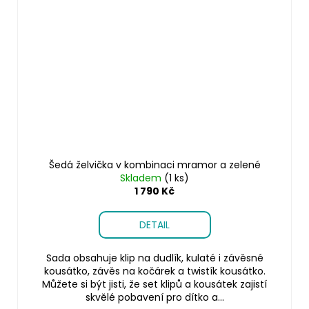
Šedá želvička v kombinaci mramor a zelené
Skladem
(1 ks)
1 790 Kč
DETAIL
Sada obsahuje klip na dudlík, kulaté i závěsné
kousátko, závěs na kočárek a twistík kousátko.
Můžete si být jisti, že set klipů a kousátek zajistí
skvělé pobavení pro dítko a...