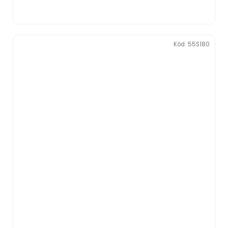
Kód:
55S180