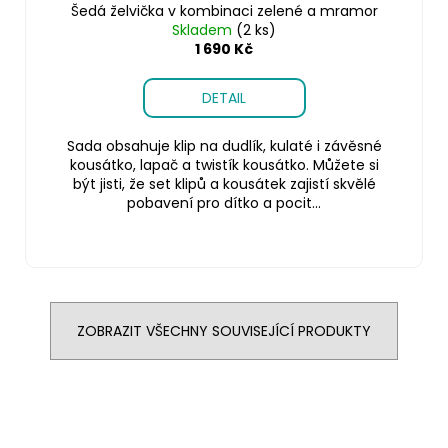
Šedá želvička v kombinaci zelené a mramor
Skladem
(2 ks)
1 690 Kč
DETAIL
Sada obsahuje klip na dudlík, kulaté i závěsné
kousátko, lapač a twistík kousátko. Můžete si
být jisti, že set klipů a kousátek zajistí skvělé
pobavení pro dítko a pocit...
ZOBRAZIT VŠECHNY SOUVISEJÍCÍ PRODUKTY
Z