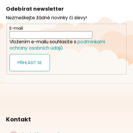
á
Odebírat newsletter
p
Nezmeškejte žádné novinky či slevy!
a
t
E-mail
í
Vložením e-mailu souhlasíte s
podmínkami
ochrany osobních údajů
PŘIHLÁSIT SE
Kontakt