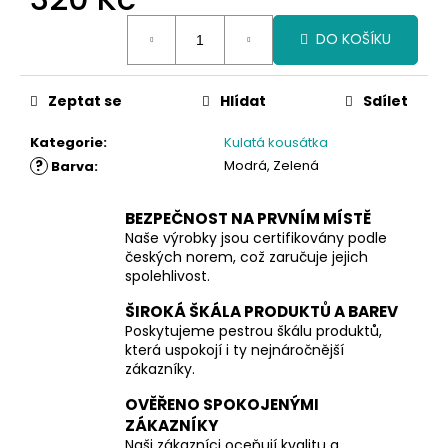
Měrná
DO KOŠÍKU
cena:
Zeptat se
Hlídat
Sdílet
Kategorie
:
Kulatá kousátka
?
Modrá, Zelená
Barva
:
BEZPEČNOST NA PRVNÍM MÍSTĚ
Naše výrobky jsou certifikovány podle
českých norem, což zaručuje jejich
spolehlivost.
ŠIROKÁ ŠKÁLA PRODUKTŮ A BAREV
Poskytujeme pestrou škálu produktů,
která uspokojí i ty nejnáročnější
zákazníky.
OVĚŘENO SPOKOJENÝMI
ZÁKAZNÍKY
Naši zákazníci oceňují kvalitu a