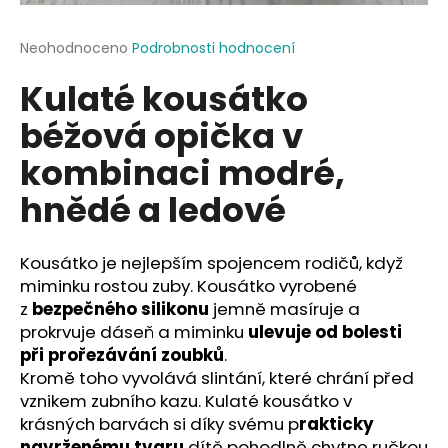
a
j
Průměrné
Neohodnoceno
Podrobnosti hodnocení
hodnocení
í
Kulaté kousátko
produktu
t
je
béžová opička v
?
0,0
z
kombinaci modré,
5
hvězdiček.
hnědé a ledové
HLEDAT
Kousátko je nejlepším spojencem rodičů, když
miminku rostou zuby. Kousátko vyrobené
z
bezpečného silikonu
jemně masíruje a
D
prokrvuje dáseň a miminku
ulevuje od bolesti
o
při prořezávání zoubků
.
p
Kromě toho vyvolává slintání, které chrání před
o
vznikem zubního kazu. Kulaté kousátko v
r
krásných barvách si díky svému p
rakticky
u
navrženému tvaru
dítě pohodlně chytne ručkou