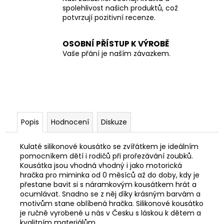
spolehlivost našich produktů, což
potvrzují pozitivní recenze.
OSOBNÍ PŘÍSTUP K VÝROBĚ
Vaše přání je naším závazkem.
Popis
Hodnocení
Diskuze
Kulaté silikonové kousátko se zvířátkem je ideálním
pomocníkem dětí i rodičů při prořezávání zoubků.
K
ousátka jsou vhodná vhodný i jako motorická
hračka pro miminka od 0 měsíců až do doby, kdy je
přestane bavit si s náramkovým kousátkem hrát a
ocumlávat. Snadno se z něj díky krásným barvám a
motivům stane oblíbená hračka. Silikonové kousátko
je r
učně vyrobené u nás v Česku s láskou k dětem a
kvalitním materiálům.