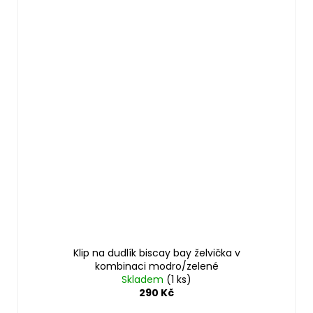
Klip na dudlík biscay bay želvička v
kombinaci modro/zelené
Skladem
(1 ks)
290 Kč