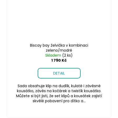
Biscay bay želvička v kombinaci
zeleno/modré
Skladem
(2 ks)
1 790 Kč
DETAIL
Sada obsahuje klip na dudlík, kulaté i závěsné
kousátko, závěs na kočárek a twistík kousátko.
Můžete si být jisti, že set klipů a kousátek zajistí
skvělé pobavení pro dítko a...