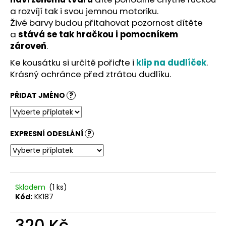
č
a rozvíjí tak i svou jemnou motoriku.
u
Živé barvy budou přitahovat pozornost dítěte
j
e
a
stává se tak hračkou i pomocníkem
m
zároveň
.
e
Ke kousátku si určitě pořiďte i
klip na dudlíček
.
Krásný ochránce před ztrátou dudlíku.
PŘIDAT JMÉNO
?
EXPRESNÍ ODESLÁNÍ
?
Skladem
(1 ks)
Kód:
KK187
320 Kč