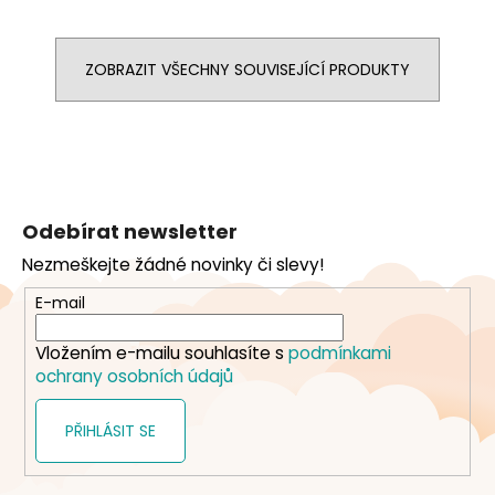
ZOBRAZIT VŠECHNY SOUVISEJÍCÍ PRODUKTY
Z
á
Odebírat newsletter
p
Nezmeškejte žádné novinky či slevy!
a
t
E-mail
í
Vložením e-mailu souhlasíte s
podmínkami
ochrany osobních údajů
PŘIHLÁSIT SE