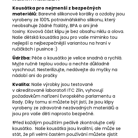
Kousátka pro nejmenší z bezpečných
materiálů:
Barevné silikonové korálky a ozdoby jsou
vyrobeny ze 100% potravinářského silikonu, který
neobsahuje žádné ftaláty, BPA a ani jiné
toxiny. Kovová část klipu je bez obsahu niklu a olova.
Naše dětská kousátka jsou pro vaše miminko tou
nejlepší a nejbezpečnější variantou na hraní v
ručičkách i pusince :)
Údržba:
Péče o kousátko je velice snadná a rychlá.
Myjte ručně teplou vodou a nechte důkladně
vyschnout. Nesterilizujte, nedávejte do myčky na
nádobí ani do pračky
Kvalita:
Naše výrobky jsou testované
v akreditované laboratoři ITC Zlín, vyhovují
požadavkům nařízení Evropského parlamentu a
Rady. Díky tomu si můžete být jistí, že jsou klipy
vyrobeny ze zdravotně nezávadných materiálů a
jsou pro vaše děti naprosto bezpečné.
!
Před každým použitím pečlivě zkontrolujte celý
kousátko. Naše kousátka jsou kvalitní, ale může se
stát, že při velmi častém používání můžete zjistit