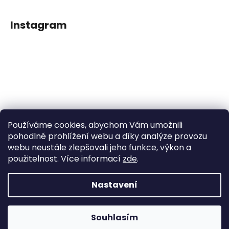
Instagram
Používáme cookies, abychom Vám umožnili
Sledovat na Instagramu
pohodlné prohlížení webu a díky analýze provozu
webu neustále zlepšovali jeho funkce, výkon a
použitelnost. Více informací
zde
.
Facebook
Nastavení
Vytvořil Shoptet
Souhlasím
Copyright 2026
Dětské klipy na dudlíčky
. Všechna práva