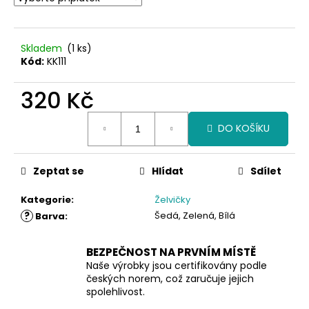
Skladem
(1 ks)
Kód:
KK111
320 Kč
Měrná
DO KOŠÍKU
cena:
Zeptat se
Hlídat
Sdílet
Kategorie
:
Želvičky
?
Šedá, Zelená, Bílá
Barva
:
BEZPEČNOST NA PRVNÍM MÍSTĚ
Naše výrobky jsou certifikovány podle
českých norem, což zaručuje jejich
spolehlivost.