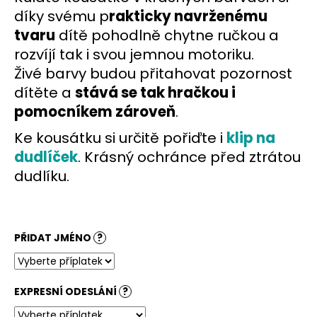
č
díky svému p
rakticky navrženému
u
j
tvaru
dítě pohodlně chytne ručkou a
e
rozvíjí tak i svou jemnou motoriku.
m
Živé barvy budou přitahovat pozornost
e
dítěte a
stává se tak hračkou i
pomocníkem zároveň
.
Ke kousátku si určitě pořiďte i
klip na
dudlíček
. Krásný ochránce před ztrátou
dudlíku.
PŘIDAT JMÉNO
?
EXPRESNÍ ODESLÁNÍ
?