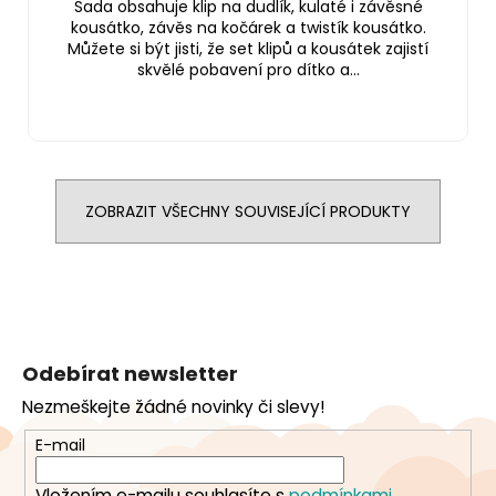
Sada obsahuje klip na dudlík, kulaté i závěsné
kousátko, závěs na kočárek a twistík kousátko.
Můžete si být jisti, že set klipů a kousátek zajistí
skvělé pobavení pro dítko a...
ZOBRAZIT VŠECHNY SOUVISEJÍCÍ PRODUKTY
Z
á
Odebírat newsletter
p
Nezmeškejte žádné novinky či slevy!
a
t
E-mail
í
Vložením e-mailu souhlasíte s
podmínkami