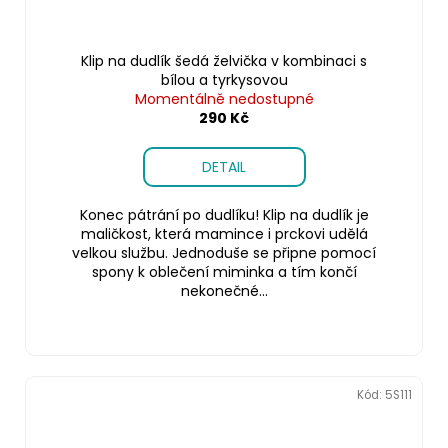
Klip na dudlík šedá želvička v kombinaci s
bílou a tyrkysovou
Momentálně nedostupné
290 Kč
DETAIL
Konec pátrání po dudlíku! Klip na dudlík je
maličkost, která mamince i prckovi udělá
velkou službu. Jednoduše se připne pomocí
spony k oblečení miminka a tím končí
nekonečné...
Kód:
5S111