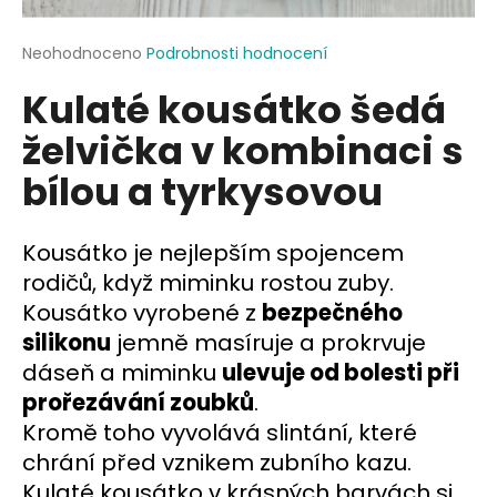
a
j
Průměrné
Neohodnoceno
Podrobnosti hodnocení
hodnocení
í
Kulaté kousátko šedá
produktu
t
je
želvička v kombinaci s
?
0,0
z
bílou a tyrkysovou
5
hvězdiček.
Kousátko je nejlepším spojencem
HLEDAT
rodičů, když miminku rostou zuby.
Kousátko vyrobené z
bezpečného
silikonu
jemně masíruje a prokrvuje
D
dáseň a miminku
ulevuje od bolesti při
o
prořezávání zoubků
.
p
o
Kromě toho vyvolává slintání, které
r
chrání před vznikem zubního kazu.
u
Kulaté kousátko v krásných barvách si