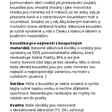
pomocníkem dětí i rodičů při prořezávání zoubků.
K
ousátka jsou vhodná vhodný i jako motorická
hračka pro miminka od 0 měsíců až do doby, kdy je
přestane bavit si s náramkovým kousátkem hrát a
ocumlávat. Snadno se z něj díky krásným barvám a
motivům stane oblíbená hračka. Silikonové kousátko
je r
učně vyrobené u nás v Česku s láskou k dětem a
kvalitním materiálům.
Kousátka pro nejmenší z bezpečných
materiálů:
Barevné silikonové korálky a ozdoby jsou
vyrobeny ze 100% potravinářského silikonu, který
neobsahuje žádné ftaláty, BPA a ani jiné
toxiny. Kovová část klipu je bez obsahu niklu a olova.
Naše dětská kousátka jsou pro vaše miminko tou
nejlepší a nejbezpečnější variantou na hraní v
ručičkách i pusince :)
Údržba:
Péče o kousátko je velice snadná a rychlá.
Myjte ručně teplou vodou a nechte důkladně
vyschnout. Nesterilizujte, nedávejte do myčky na
nádobí ani do pračky
Kvalita:
Naše výrobky jsou testované
v akreditované laboratoři ITC Zlín, vyhovují