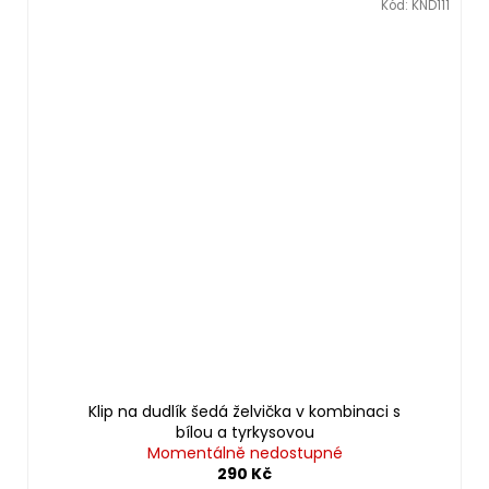
Kód:
KND111
Klip na dudlík šedá želvička v kombinaci s
bílou a tyrkysovou
Momentálně nedostupné
290 Kč