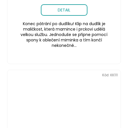
DETAIL
Konec pátrání po dudlíku! Klip na dudlík je
maličkost, která mamince i prckovi udělá
velkou službu. Jednoduše se připne pomocí
spony k oblečení miminka a tím končí
nekonečné...
Kód:
KK111