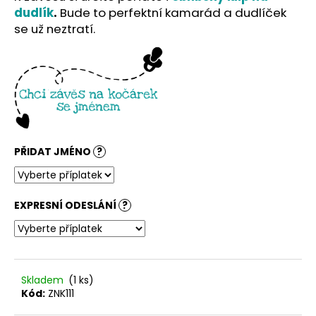
č
dudlík
.
Bude to perfektní kamarád a dudlíček
u
se už neztratí.
j
e
m
e
PŘIDAT JMÉNO
?
EXPRESNÍ ODESLÁNÍ
?
Skladem
(1 ks)
Kód:
ZNK111