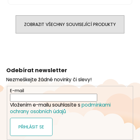
ZOBRAZIT VŠECHNY SOUVISEJÍCÍ PRODUKTY
Z
á
Odebírat newsletter
p
Nezmeškejte žádné novinky či slevy!
a
t
E-mail
í
Vložením e-mailu souhlasíte s
podmínkami
ochrany osobních údajů
PŘIHLÁSIT SE