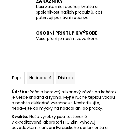
ZÁKAZNÍKY
Naši zákazníci oceňují kvalitu a
spolehlivost našich produktů, což
potvrzují pozitivní recenze.
OSOBNÍ PŘÍSTUP K VÝROBĚ
Vaše přání je naším závazkem.
Popis
Hodnocení
Diskuze
Údržba:
Péče o barevný silikonový závěs na kočárek
je velice snadná a rychlá. Myjte ručně teplou vodou
a nechte důkladně vyschnout. Nesterilizujte,
nedávejte do myčky na nádobí ani do pračky.
Kvalita:
Naše výrobky jsou testované
v akreditované laboratoři ITC Zlín, vyhovují
požadavkům nařízení Evropského parlamentu a