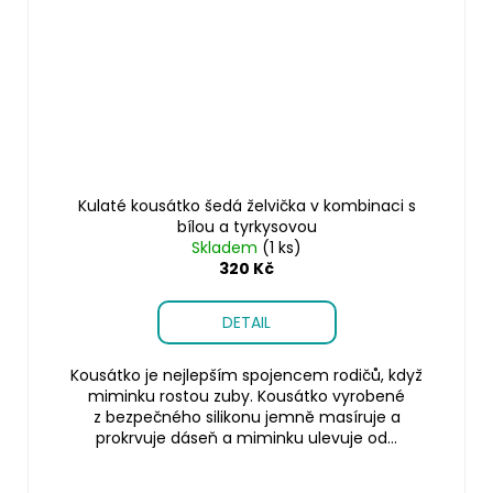
Kulaté kousátko šedá želvička v kombinaci s
bílou a tyrkysovou
Skladem
(1 ks)
320 Kč
DETAIL
Kousátko je nejlepším spojencem rodičů, když
miminku rostou zuby. Kousátko vyrobené
z bezpečného silikonu jemně masíruje a
prokrvuje dáseň a miminku ulevuje od...