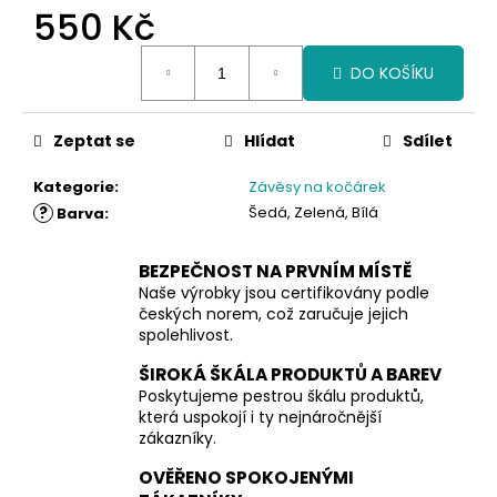
550 Kč
Měrná
DO KOŠÍKU
cena:
Zeptat se
Hlídat
Sdílet
Kategorie
:
Závěsy na kočárek
?
Šedá, Zelená, Bílá
Barva
:
BEZPEČNOST NA PRVNÍM MÍSTĚ
Naše výrobky jsou certifikovány podle
českých norem, což zaručuje jejich
spolehlivost.
ŠIROKÁ ŠKÁLA PRODUKTŮ A BAREV
Poskytujeme pestrou škálu produktů,
která uspokojí i ty nejnáročnější
zákazníky.
OVĚŘENO SPOKOJENÝMI