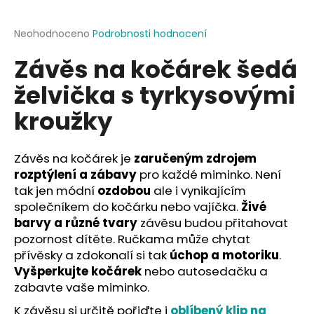
a
j
Průměrné
Neohodnoceno
Podrobnosti hodnocení
hodnocení
í
Závěs na kočárek šedá
produktu
t
je
želvička s tyrkysovými
?
0,0
z
kroužky
5
hvězdiček.
Závěs na kočárek je
zaručeným zdrojem
HLEDAT
rozptýlení a zábavy
pro každé miminko. Není
tak jen módní
ozdobou
ale i vynikajícím
společníkem do kočárku nebo vajíčka.
Živé
D
barvy a různé tvary
závěsu budou přitahovat
o
pozornost dítěte. Ručkama může chytat
p
přívěsky a zdokonalí si tak
úchop a motoriku
.
o
Vyšperkujte kočárek
nebo autosedačku a
r
zabavte vaše miminko.
u
K závěsu si určitě pořiďte i
oblíbený klip na