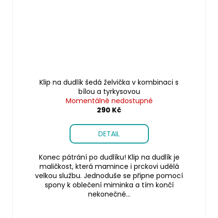
Klip na dudlík šedá želvička v kombinaci s
bílou a tyrkysovou
Momentálně nedostupné
290 Kč
DETAIL
Konec pátrání po dudlíku! Klip na dudlík je
maličkost, která mamince i prckovi udělá
velkou službu. Jednoduše se připne pomocí
spony k oblečení miminka a tím končí
nekonečné...