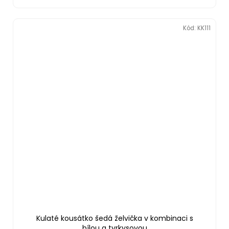
Kód:
KK111
Kulaté kousátko šedá želvička v kombinaci s
bílou a tyrkysovou