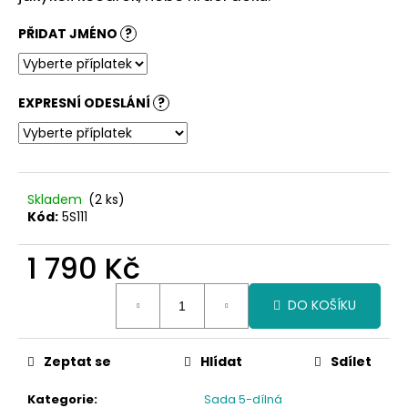
č
u
PŘIDAT JMÉNO
?
j
e
m
e
EXPRESNÍ ODESLÁNÍ
?
Skladem
(2 ks)
Kód:
5S111
1 790 Kč
Měrná
DO KOŠÍKU
cena:
Zeptat se
Hlídat
Sdílet
Kategorie
:
Sada 5-dílná