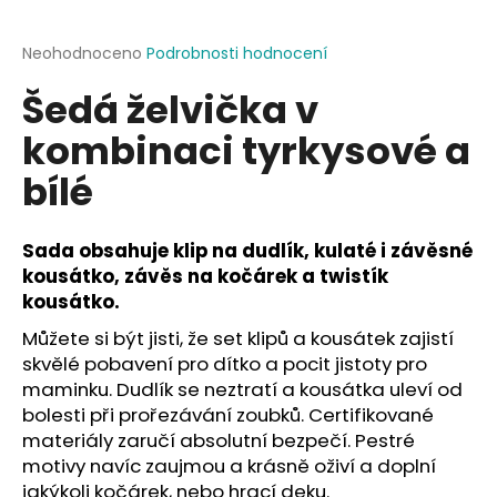
a
j
Průměrné
Neohodnoceno
Podrobnosti hodnocení
hodnocení
í
Šedá želvička v
produktu
t
je
kombinaci tyrkysové a
?
0,0
z
bílé
5
hvězdiček.
Sada obsahuje klip na dudlík, kulaté i závěsné
HLEDAT
kousátko, závěs na kočárek a twistík
kousátko.
Můžete si být jisti, že set klipů a kousátek zajistí
D
skvělé pobavení pro dítko a pocit jistoty pro
o
maminku. Dudlík se neztratí a kousátka uleví od
p
bolesti při prořezávání zoubků. Certifikované
o
materiály zaručí absolutní bezpečí. Pestré
r
motivy navíc zaujmou a krásně oživí a doplní
u
jakýkoli kočárek, nebo hrací deku.