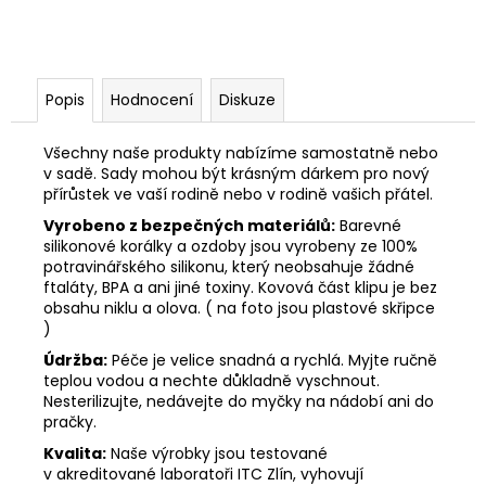
Popis
Hodnocení
Diskuze
Všechny naše produkty nabízíme samostatně nebo
v sadě. Sady mohou být krásným dárkem pro nový
přírůstek ve vaší rodině nebo v rodině vašich přátel.
Vyrobeno z bezpečných materiálů:
Barevné
silikonové korálky a ozdoby jsou vyrobeny ze 100%
potravinářského silikonu, který neobsahuje žádné
ftaláty, BPA a ani jiné toxiny. Kovová část klipu je bez
obsahu niklu a olova. ( na foto jsou plastové skřipce
)
Údržba:
Péče je velice snadná a rychlá. Myjte ručně
teplou vodou a nechte důkladně vyschnout.
Nesterilizujte, nedávejte do myčky na nádobí ani do
pračky.
Kvalita:
Naše výrobky jsou testované
v akreditované laboratoři ITC Zlín, vyhovují