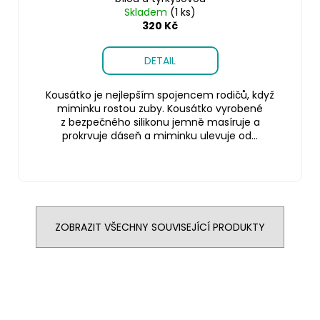
Skladem
(1 ks)
320 Kč
DETAIL
Kousátko je nejlepším spojencem rodičů, když
miminku rostou zuby. Kousátko vyrobené
z bezpečného silikonu jemně masíruje a
prokrvuje dáseň a miminku ulevuje od...
ZOBRAZIT VŠECHNY SOUVISEJÍCÍ PRODUKTY
Z