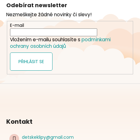
á
Odebírat newsletter
p
Nezmeškejte žádné novinky či slevy!
a
t
E-mail
í
Vložením e-mailu souhlasíte s
podmínkami
ochrany osobních údajů
PŘIHLÁSIT SE
Kontakt
detskeklipy
@
gmail.com