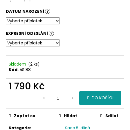
č
u
DATUM NAROZENÍ
?
j
e
m
e
EXPRESNÍ ODESLÁNÍ
?
Skladem
(2 ks)
Kód:
5S188
1 790 Kč
Měrná
DO KOŠÍKU
cena:
Zeptat se
Hlídat
Sdílet
Kategorie
:
Sada 5-dílná