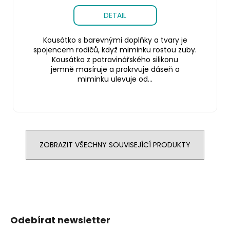
DETAIL
Kousátko s barevnými doplňky a tvary je
spojencem rodičů, když miminku rostou zuby.
Kousátko z potravinářského silikonu
jemně masíruje a prokrvuje dáseň a
miminku ulevuje od...
ZOBRAZIT VŠECHNY SOUVISEJÍCÍ PRODUKTY
Z
á
Odebírat newsletter
p