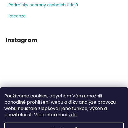
Podmínky ochrany osobních údajů
Recenze
Instagram
Používáme cookies, abychom Vám umožnili
Sledovat na Instagramu
pohodlné prohlížení webu a díky analýze provozu
webu neustále zlepšovali jeho funkce, výkon a
použitelnost. Více informací
zde
.
Facebook