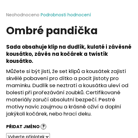
a
j
Průměrné
Neohodnoceno
Podrobnosti hodnocení
hodnocení
í
Ombré pandička
produktu
t
je
?
0,0
z
Sada obsahuje klip na dudlík, kulaté i závěsné
5
kousátko, závěs na kočárek a twistík
hvězdiček.
kousátko.
Můžete si být jisti, že set klipů a kousátek zajistí
HLEDAT
skvělé pobavení pro dítko a pocit jistoty pro
maminku. Dudlík se neztratí a kousátka uleví od
bolesti při prořezávání zoubků. Certifikované
D
materiály zaručí absolutní bezpečí. Pestré
o
motivy navíc zaujmou a krásně oživí a doplní
p
jakýkoli kočárek, nebo hrací deku.
o
r
PŘIDAT JMÉNO
?
u