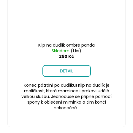
Klip na dudlík ombré panda
Skladem
(1 ks)
290 Kč
DETAIL
Konec pátrání po dudlíku! Klip na dudlík je
maličkost, která mamince i prckovi udělá
velkou službu. Jednoduše se připne pomocí
spony k oblečení miminka a tím končí
nekonečné...