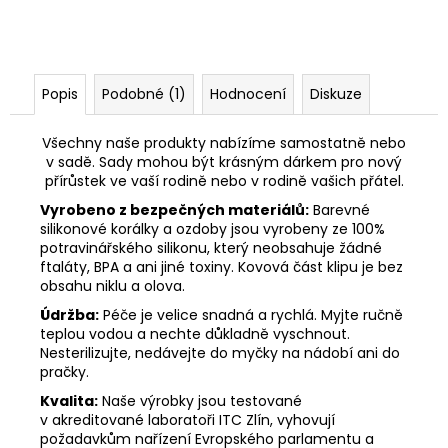
Popis
Podobné (1)
Hodnocení
Diskuze
Všechny naše produkty nabízíme samostatně nebo
v sadě. Sady mohou být krásným dárkem pro nový
přírůstek ve vaší rodině nebo v rodině vašich přátel.
Vyrobeno z bezpečných materiálů:
Barevné
silikonové korálky a ozdoby jsou vyrobeny ze 100%
potravinářského silikonu, který neobsahuje žádné
ftaláty, BPA a ani jiné toxiny. Kovová část klipu je bez
obsahu niklu a olova.
Údržba:
Péče je velice snadná a rychlá. Myjte ručně
teplou vodou a nechte důkladně vyschnout.
Nesterilizujte, nedávejte do myčky na nádobí ani do
pračky.
Kvalita:
Naše výrobky jsou testované
v akreditované laboratoři ITC Zlín, vyhovují
požadavkům nařízení Evropského parlamentu a