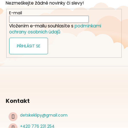
Nezmeškejte žádné novinky či slevy!
a
t
E-mail
í
Vložením e-mailu souhlasíte s
podmínkami
ochrany osobních údajů
PŘIHLÁSIT SE
Kontakt
detskeklipy
@
gmail.com
+420 776 231 254