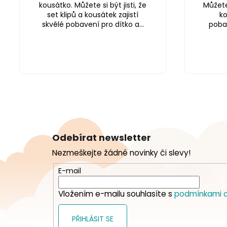
kousátko. Můžete si být jisti, že
Můžete 
set klipů a kousátek zajistí
ko
skvělé pobavení pro dítko a...
pobav
Z
á
Odebírat newsletter
p
Nezmeškejte žádné novinky či slevy!
a
t
E-mail
í
Vložením e-mailu souhlasíte s
podmínkami o
PŘIHLÁSIT SE