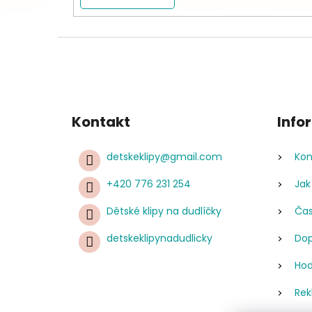
Kontakt
Info
detskeklipy
@
gmail.com
Kon
+420 776 231 254
Jak
Dětské klipy na dudlíčky
Čas
detskeklipynadudlicky
Dop
Hod
Rek