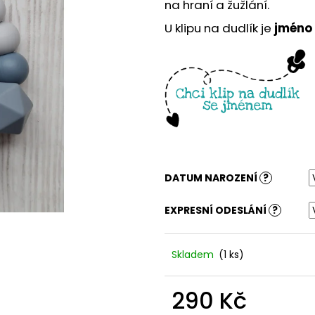
na hraní a žužlání.
U klipu na dudlík je
jméno
DATUM NAROZENÍ
?
EXPRESNÍ ODESLÁNÍ
?
Skladem
(1 ks)
290 Kč