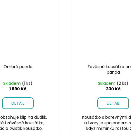
Ombré panda
Závěsné kousátko o
panda
Skladem
(1 ks)
Skladem
(2 ks)
1 690 Kč
330 Kč
DETAIL
DETAIL
obsahuje klip na dudlík,
Kousátko s barevnými d
té i závěsné kousátko,
a tvary je spojencem r
ač a twistík kousátko.
když miminku rostou 