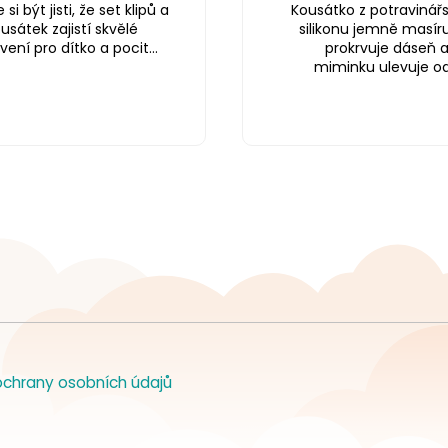
si být jisti, že set klipů a
Kousátko z potravinář
usátek zajistí skvělé
silikonu jemně masíru
ení pro dítko a pocit...
prokrvuje dáseň 
miminku ulevuje od.
chrany osobních údajů