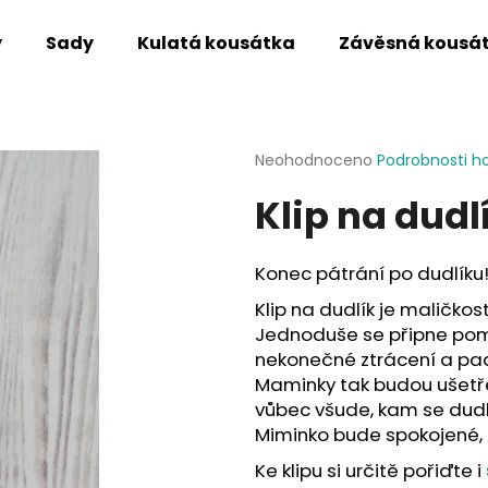
y
Sady
Kulatá kousátka
Závěsná kousá
Co potřebujete najít?
Průměrné
Neohodnoceno
Podrobnosti h
hodnocení
Klip na dud
produktu
HLEDAT
je
0,0
z
Konec pátrání po dudlíku
5
Doporučujeme
hvězdiček.
Klip na dudlík je maličkos
Jednoduše se připne pom
nekonečné ztrácení a pad
Maminky tak budou ušetře
vůbec všude, kam se dudl
Miminko bude spokojené,
Ke klipu si určitě pořiďte i