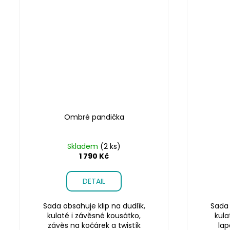
Ombré pandička
Skladem
(2 ks)
1 790 Kč
DETAIL
Sada obsahuje klip na dudlík,
Sada 
kulaté i závěsné kousátko,
kula
závěs na kočárek a twistík
lap