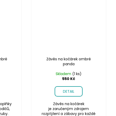
mbré
Závěs na kočárek ombré
panda
Skladem
(1 ks)
550 Kč
DETAIL
oplňky
Závěs na kočárek
odičů,
je zaručeným zdrojem
zuby.
rozptýlení a zábavy pro každé