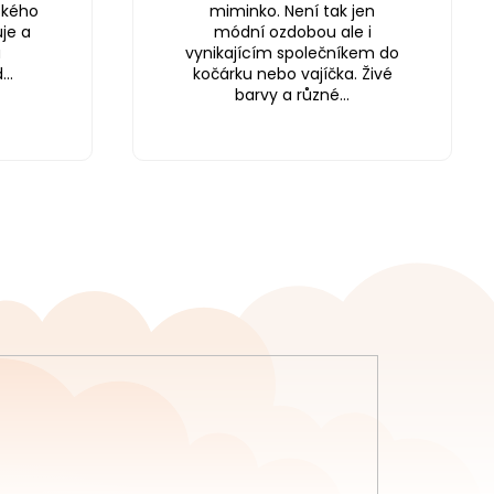
ského
miminko. Není tak jen
je a
módní ozdobou ale i
a
vynikajícím společníkem do
..
kočárku nebo vajíčka. Živé
barvy a různé...