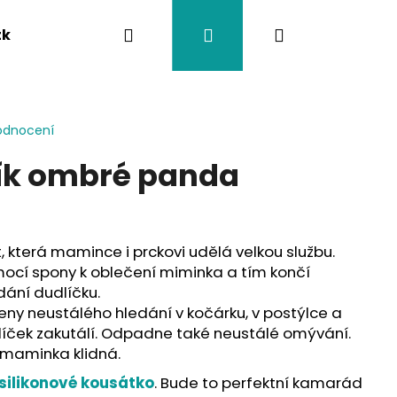
Hledat
Přihlášení
Nákupní
tka
Závěsy na kočárek
Twistík kousátka
košík
odnocení
lík ombré panda
!
t, která mamince i prckovi udělá velkou službu.
ocí spony k oblečení miminka a tím končí
ání dudlíčku.
ny neustálého hledání v kočárku, v postýlce a
íček zakutálí. Odpadne také neustálé omývání.
 maminka klidná.
silikonové kousátko
. Bude to perfektní kamarád