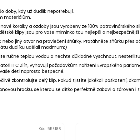
o doby, kdy už dudlík nepotřebují.
ím materiálům.
onové korálky a ozdoby jsou vyrobeny ze 100% potravinářského sil
 dětské klipy jsou pro vaše miminko tou nejlepší a nejbezpečnější 
ek nebo jiný otvor na provlečení šňůrky. Protáhněte šňůrku přes
 ztrátu dudlíku udělali maximum:)
Myjte ručně teplou vodou a nechte důkladně vyschnout. Nesterili
toři ITC Zlín, vyhovují požadavkům nařízení Evropského parlament
 vaše děti naprosto bezpečné.
livě zkontrolujte celý klip. Pokud zjistíte jakékoli poškození, oka
konovou hračku, se kterou se dítko perfektně zabaví a zároveň i 
Kód:
55S188