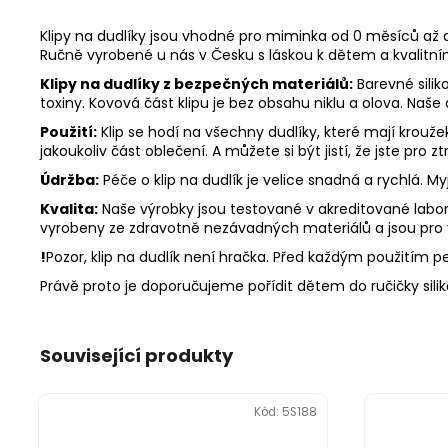
Klipy na dudlíky jsou vhodné pro miminka od 0 měsíců až d
Ručně vyrobené u nás v Česku s láskou k dětem a kvalitn
Klipy na dudlíky z bezpečných materiálů:
Barevné silik
toxiny. Kovová část klipu je bez obsahu niklu a olova. Naše
Použití:
Klip se hodí na všechny dudlíky, které mají krouž
jakoukoliv část oblečení. A můžete si být jistí, že jste pro
Údržba:
Péče o klip na dudlík je velice snadná a rychlá. 
Kvalita:
Naše výrobky jsou testované v akreditované labora
vyrobeny ze zdravotně nezávadných materiálů a jsou pro
!
Pozor, klip na dudlík není hračka. Před každým použitím peč
Právě proto je doporučujeme pořídit dětem do ručičky sili
Související produkty
Kód:
5S188