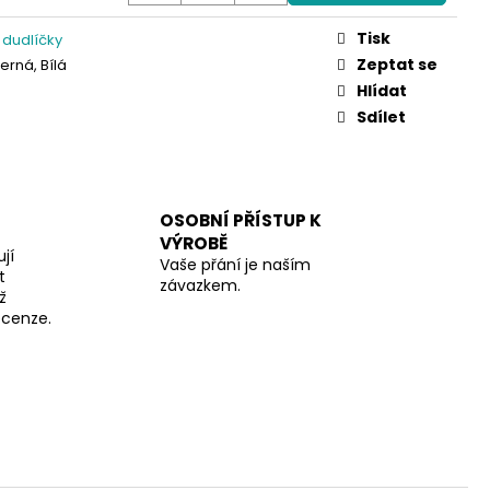
Tisk
 dudlíčky
Zeptat se
erná, Bílá
Hlídat
Sdílet
OSOBNÍ PŘÍSTUP K
VÝROBĚ
jí
Vaše přání je naším
t
závazkem.
ž
recenze.