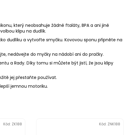
ikonu, který neobsahuje žádné ftaláty, BPA a ani jiné
volbou klipu na dudlík.
 očko dudlíku a vytvořte smyčku. Kovovou sponu připněte na
zujte, nedávejte do myčky na nádobí ani do pračky.
u a Rady. Díky tomu si můžete být jistí, že jsou klipy
mžitě jej přestaňte používat.
zlepší jemnou motoriku.
Kód:
ZK188
Kód:
ZNK188