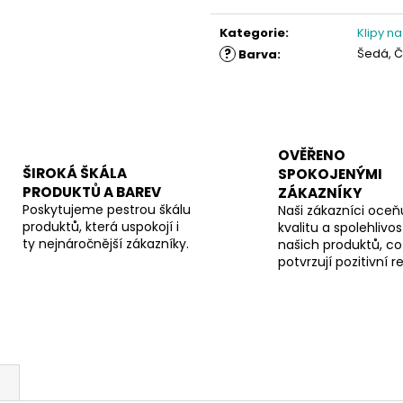
Měrná
cena:
Kategorie
:
Klipy na
?
Šedá, Č
Barva
:
OVĚŘENO
ŠIROKÁ ŠKÁLA
SPOKOJENÝMI
PRODUKTŮ A BAREV
ZÁKAZNÍKY
Poskytujeme pestrou škálu
Naši zákazníci oceňu
produktů, která uspokojí i
kvalitu a spolehlivos
ty nejnáročnější zákazníky.
našich produktů, co
potvrzují pozitivní 
e