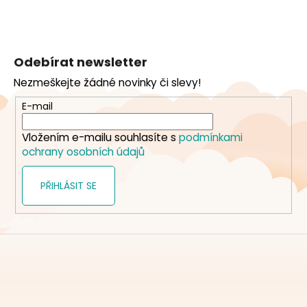
Z
á
Odebírat newsletter
p
Nezmeškejte žádné novinky či slevy!
a
t
E-mail
í
Vložením e-mailu souhlasíte s
podmínkami
ochrany osobních údajů
PŘIHLÁSIT SE