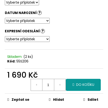
č
u
j
DATUM NAROZENÍ
?
e
m
e
EXPRESNÍ ODESLÁNÍ
?
Skladem
(2 ks)
Kód:
55S206
1 690 Kč
Měrná
DO KOŠÍKU
cena:
Zeptat se
Hlídat
Sdílet