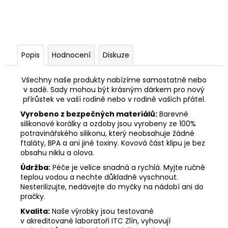
Popis
Hodnocení
Diskuze
Všechny naše produkty nabízíme samostatně nebo
v sadě. Sady mohou být krásným dárkem pro nový
přírůstek ve vaší rodině nebo v rodině vašich přátel.
Vyrobeno z bezpečných materiálů:
Barevné
silikonové korálky a ozdoby jsou vyrobeny ze 100%
potravinářského silikonu, který neobsahuje žádné
ftaláty, BPA a ani jiné toxiny. Kovová část klipu je bez
obsahu niklu a olova.
Údržba:
Péče je velice snadná a rychlá. Myjte ručně
teplou vodou a nechte důkladně vyschnout.
Nesterilizujte, nedávejte do myčky na nádobí ani do
pračky.
Kvalita:
Naše výrobky jsou testované
v akreditované laboratoři ITC Zlín, vyhovují