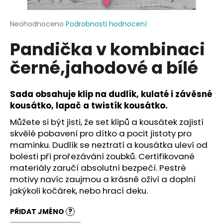
a
j
Průměrné
Neohodnoceno
Podrobnosti hodnocení
hodnocení
í
Pandička v kombinaci
produktu
t
je
černé,jahodové a bílé
?
0,0
z
5
hvězdiček.
Sada obsahuje klip na dudlík, kulaté i závěsné
kousátko, lapač a twistík kousátko.
HLEDAT
Můžete si být jisti, že set klipů a kousátek zajistí
skvělé pobavení pro dítko a pocit jistoty pro
maminku. Dudlík se neztratí a kousátka uleví od
bolesti při prořezávání zoubků. Certifikované
D
materiály zaručí absolutní bezpečí. Pestré
o
motivy navíc zaujmou a krásně oživí a doplní
p
jakýkoli kočárek, nebo hrací deku.
o
r
PŘIDAT JMÉNO
?
u