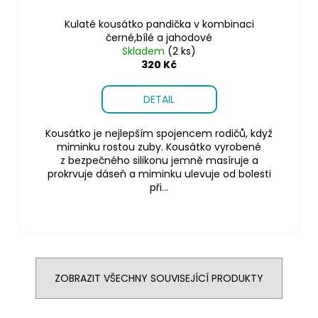
Kulaté kousátko pandička v kombinaci
černé,bílé a jahodové
Skladem
(2 ks)
320 Kč
DETAIL
Kousátko je nejlepším spojencem rodičů, když
miminku rostou zuby. Kousátko vyrobené
z bezpečného silikonu jemně masíruje a
prokrvuje dáseň a miminku ulevuje od bolesti
při...
ZOBRAZIT VŠECHNY SOUVISEJÍCÍ PRODUKTY