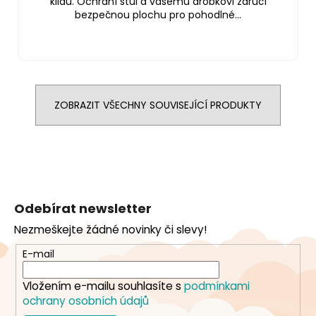
klidu. Ochrání stůl a vašemu drobkovi zaručí
bezpečnou plochu pro pohodlné...
ZOBRAZIT VŠECHNY SOUVISEJÍCÍ PRODUKTY
Z
á
Odebírat newsletter
p
Nezmeškejte žádné novinky či slevy!
a
t
E-mail
í
Vložením e-mailu souhlasíte s
podmínkami
ochrany osobních údajů