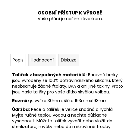
OSOBNÍ PŘÍSTUP K VÝROBĚ
Vaše přání je naším závazkem.
Popis
Hodnocení
Diskuze
Talířek z bezpečných materiálů:
Barevné hrnky
jsou vyrobeny ze 100% potravinářského silikonu, který
neobsahuje žádné ftaláty, BPA a ani jiné toxiny. Proto
jsou naše talířky pro vaše dítko skvělou volbou.
Rozměry:
výška 30mm, šířka 193mmx193mm.
Údržba:
Péče o talířek je velice snadná a rychlá.
Myjte ručně teplou vodou a nechte důkladně
vyschnout. Můžete talířek vyvařit nebo vložit do
sterilizátoru, myčky nebo do mikrovlnné trouby.