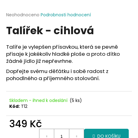
a
j
Průměrné
Neohodnoceno
Podrobnosti hodnocení
hodnocení
í
Talířek - cihlová
produktu
t
je
?
0,0
z
Talíře je vylepšen přísavkou, která se pevně
5
přisaje k jakékoliv hladké ploše a proto dítko
hvězdiček.
žádné jídlo již nepřevrhne.
Dopřejte svému děťátku i sobě radost z
HLEDAT
pohodlného a příjemného stolování.
D
Skladem - ihned k odeslání
(5 ks)
o
Kód:
T12
p
o
349 Kč
r
u
Měrná
DO KOŠÍKU
cena: