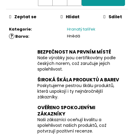
č
u
j
Zeptat se
Hlídat
Sdílet
e
m
Kategorie
:
Hranatý talířek
e
?
Hnědá
Barva
:
BEZPEČNOST NA PRVNÍM MÍSTĚ
Naše výrobky jsou certifikovány podle
českých norem, což zaručuje jejich
spolehlivost.
ŠIROKÁ ŠKÁLA PRODUKTŮ A BAREV
Poskytujeme pestrou škálu produktů,
která uspokojí i ty nejnáročnější
zákazníky.
OVĚŘENO SPOKOJENÝMI
ZÁKAZNÍKY
Naši zákazníci oceňují kvalitu a
spolehlivost našich produktů, což
potvrzují pozitivní recenze.