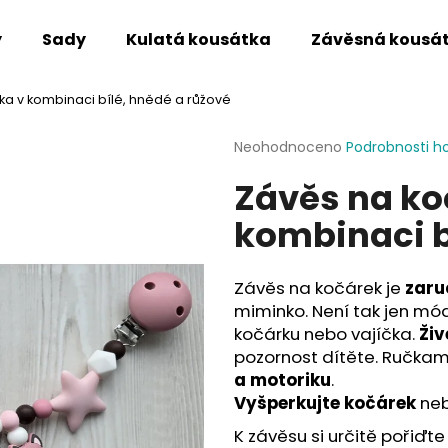
y
Sady
Kulatá kousátka
Závěsná kousá
ka v kombinaci bílé, hnědé a růžové
Co potřebujete najít?
Průměrné
Neohodnoceno
Podrobnosti h
hodnocení
Závěs na ko
produktu
HLEDAT
je
kombinaci b
0,0
z
5
Doporučujeme
hvězdiček.
Závěs na kočárek je
zaru
miminko. Není tak jen mó
kočárku nebo vajíčka.
Živ
pozornost dítěte. Ručkam
a motoriku
.
Vyšperkujte kočárek
neb
K závěsu si určitě pořiďte