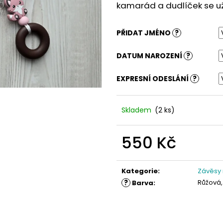
kamarád a dudlíček se už 
PŘIDAT JMÉNO
?
DATUM NAROZENÍ
?
EXPRESNÍ ODESLÁNÍ
?
Skladem
(2 ks)
550 Kč
Měrná
cena:
Kategorie
:
Závěsy
?
Růžová,
Barva
: