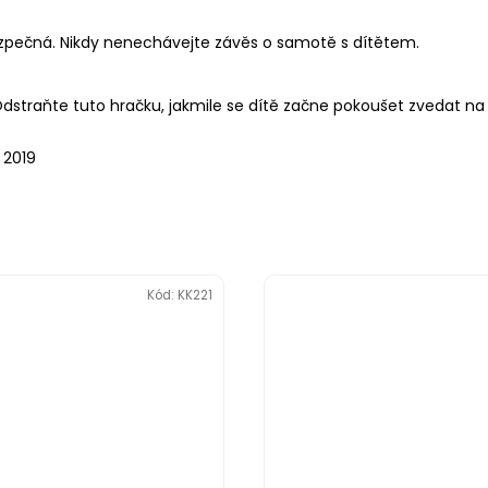
pečná. Nikdy nenechávejte závěs o samotě s dítětem.
straňte tuto hračku, jakmile se dítě začne pokoušet zvedat na r
 2019
Kód:
KK221