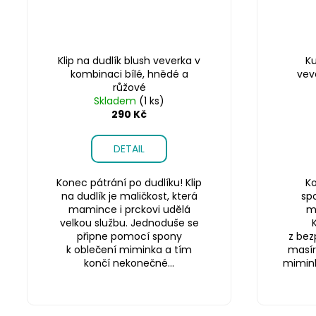
Klip na dudlík blush veverka v
Ku
kombinaci bílé, hnědé a
vev
růžové
Skladem
(1 ks)
290 Kč
DETAIL
Konec pátrání po dudlíku! Klip
Ko
na dudlík je maličkost, která
sp
mamince i prckovi udělá
m
velkou službu. Jednoduše se
připne pomocí spony
z bez
k oblečení miminka a tím
masír
končí nekonečné...
miminku