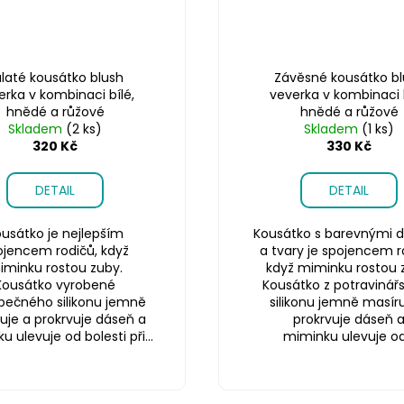
laté kousátko blush
Závěsné kousátko bl
erka v kombinaci bílé,
veverka v kombinaci b
hnědé a růžové
hnědé a růžové
Skladem
(2 ks)
Skladem
(1 ks)
320 Kč
330 Kč
DETAIL
DETAIL
usátko je nejlepším
Kousátko s barevnými d
ojencem rodičů, když
a tvary je spojencem r
iminku rostou zuby.
když miminku rostou 
Kousátko vyrobené
Kousátko z potravinář
pečného silikonu jemně
silikonu jemně masíru
uje a prokrvuje dáseň a
prokrvuje dáseň 
 ulevuje od bolesti při...
miminku ulevuje od.