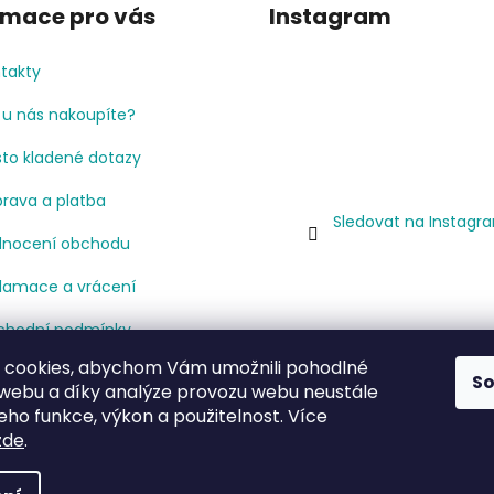
rmace pro vás
Instagram
takty
 u nás nakoupíte?
to kladené dotazy
rava a platba
Sledovat na Instagr
nocení obchodu
lamace a vrácení
hodní podmínky
 cookies, abychom Vám umožnili pohodlné
mínky ochrany osobních
S
 webu a díky analýze provozu webu neustále
jů
jeho funkce, výkon a použitelnost. Více
cenze
zde
.