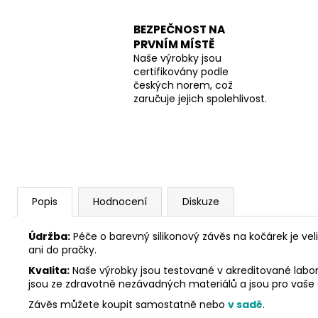
BEZPEČNOST NA
PRVNÍM MÍSTĚ
Naše výrobky jsou
certifikovány podle
českých norem, což
zaručuje jejich spolehlivost.
Popis
Hodnocení
Diskuze
Údržba:
Péče o barevný silikonový závěs na kočárek je ve
ani do pračky.
Kvalita:
Naše výrobky jsou testované v akreditované labora
jsou ze zdravotně nezávadných materiálů a jsou pro vaše
Závěs můžete koupit samostatně nebo
v sadě
.