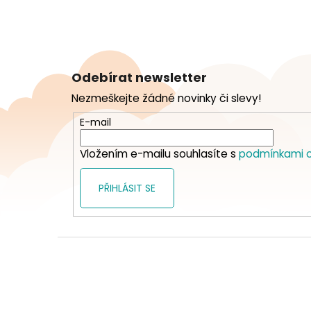
Z
á
Odebírat newsletter
p
Nezmeškejte žádné novinky či slevy!
a
t
E-mail
í
Vložením e-mailu souhlasíte s
podmínkami o
PŘIHLÁSIT SE