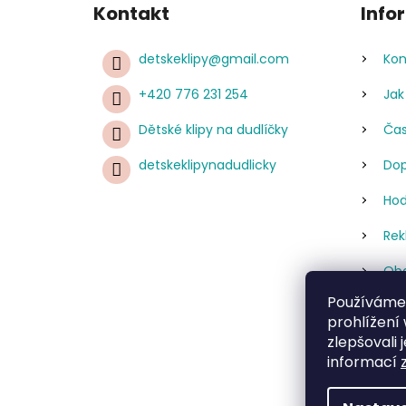
Kontakt
Info
detskeklipy
@
gmail.com
Kon
+420 776 231 254
Jak
Dětské klipy na dudlíčky
Čas
detskeklipynadudlicky
Dop
Hod
Rek
Obc
Používáme
Pod
prohlížení
úda
zlepšovali 
Re
informací