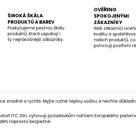
OVĚŘENO
ŠIROKÁ ŠKÁLA
SPOKOJENÝMI
PRODUKTŮ A BAREV
ZÁKAZNÍKY
Poskytujeme pestrou škálu
Naši zákazníci oceňu
produktů, která uspokojí i
kvalitu a spolehlivos
ty nejnáročnější zákazníky.
našich produktů, co
potvrzují pozitivní 
lice snadná a rychlá. Myjte ručně teplou vodou a nechte důkladn
toři ITC Zlín, vyhovují požadavkům nařízení Evropského parlamen
 děti naprosto bezpečné.