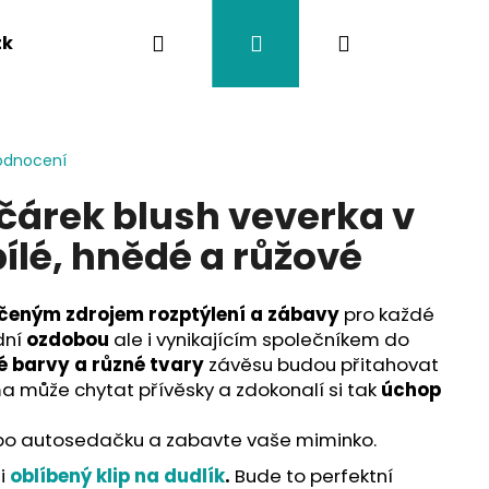
Hledat
Přihlášení
Nákupní
tka
Závěsy na kočárek
Twistík kousátka
košík
odnocení
čárek blush veverka v
ílé, hnědé a růžové
čeným zdrojem rozptýlení a zábavy
pro každé
dní
ozdobou
ale i vynikajícím společníkem do
é barvy a různé tvary
závěsu budou přitahovat
a může chytat přívěsky a zdokonalí si tak
úchop
o autosedačku a zabavte vaše miminko.
 i
oblíbený klip na dudlík
.
Bude to perfektní