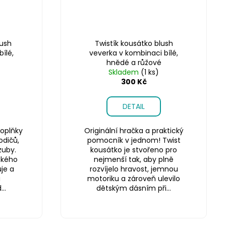
ush
Twistík kousátko blush
ílé,
veverka v kombinaci bílé,
hnědé a růžové
Skladem
(1 ks)
300 Kč
DETAIL
oplňky
Originální hračka a praktický
odičů,
pomocník v jednom! Twist
zuby.
kousátko je stvořeno pro
ského
nejmenší tak, aby plně
je a
rozvíjelo hravost, jemnou
a
motoriku a zároveň ulevilo
..
dětským dásním při...