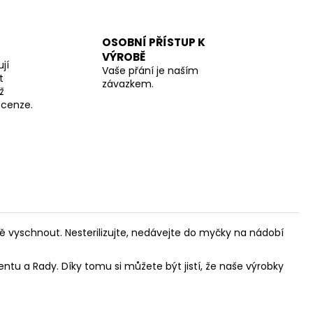
OSOBNÍ PŘÍSTUP K
VÝROBĚ
jí
Vaše přání je naším
t
závazkem.
ž
recenze.
ě vyschnout. Nesterilizujte, nedávejte do myčky na nádobí
tu a Rady. Díky tomu si můžete být jistí, že naše výrobky