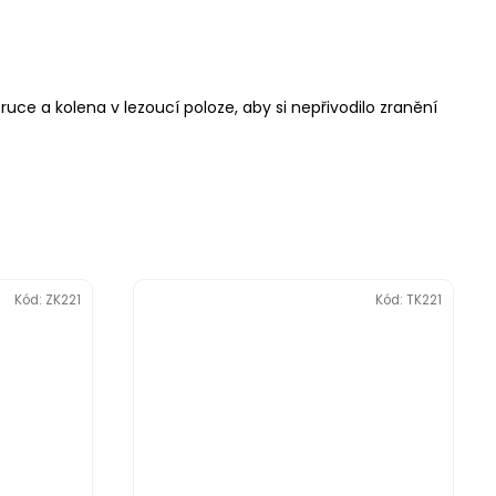
uce a kolena v lezoucí poloze, aby si nepřivodilo zranění
Kód:
ZK221
Kód:
TK221