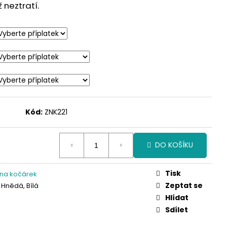
neztratí.
Kód:
ZNK221
DO KOŠÍKU
Tisk
 na kočárek
Zeptat se
 Hnědá, Bílá
Hlídat
Sdílet