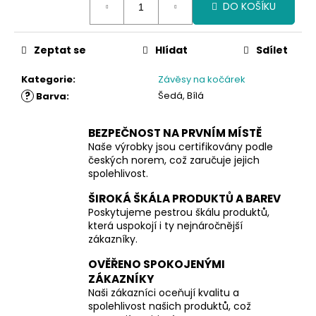
DO KOŠÍKU
cena:
Zeptat se
Hlídat
Sdílet
Kategorie
:
Závěsy na kočárek
?
Šedá, Bílá
Barva
:
BEZPEČNOST NA PRVNÍM MÍSTĚ
Naše výrobky jsou certifikovány podle
českých norem, což zaručuje jejich
spolehlivost.
ŠIROKÁ ŠKÁLA PRODUKTŮ A BAREV
Poskytujeme pestrou škálu produktů,
která uspokojí i ty nejnáročnější
zákazníky.
OVĚŘENO SPOKOJENÝMI
ZÁKAZNÍKY
Naši zákazníci oceňují kvalitu a
spolehlivost našich produktů, což