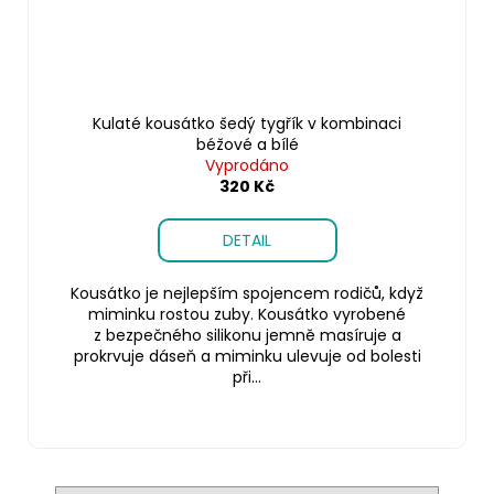
Kulaté kousátko šedý tygřík v kombinaci
béžové a bílé
Vyprodáno
320 Kč
DETAIL
Kousátko je nejlepším spojencem rodičů, když
miminku rostou zuby. Kousátko vyrobené
z bezpečného silikonu jemně masíruje a
prokrvuje dáseň a miminku ulevuje od bolesti
při...