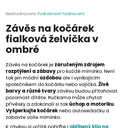
a
j
Průměrné
Neohodnoceno
Podrobnosti hodnocení
hodnocení
í
Závěs na kočárek
produktu
t
je
fialková želvička v
?
0,0
z
ombré
5
hvězdiček.
Závěs na kočárek je
zaručeným zdrojem
HLEDAT
rozptýlení a zábavy
pro každé miminko. Není
tak jen módní
ozdobou
ale i vynikajícím
společníkem do kočárku nebo vajíčka.
Živé
D
barvy a různé tvary
závěsu budou přitahovat
o
pozornost dítěte. Ručkama může chytat
p
přívěsky a zdokonalí si tak
úchop a motoriku
.
o
Vyšperkujte kočárek
nebo autosedačku a
r
zabavte vaše miminko.
u
K závěsu si určitě pořiďte i
oblíbený klip na