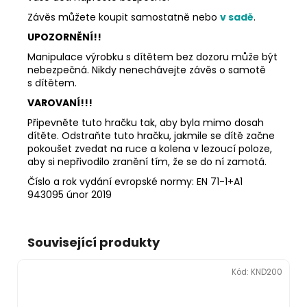
Závěs můžete koupit samostatně nebo
v sadě
.
UPOZORNĚNÍ!!
Manipulace výrobku s dítětem bez dozoru může být
nebezpečná. Nikdy nenechávejte závěs o samotě
s dítětem.
VAROVANÍ!!!
Připevněte tuto hračku tak, aby byla mimo dosah
dítěte. Odstraňte tuto hračku, jakmile se dítě začne
pokoušet zvedat na ruce a kolena v lezoucí poloze,
aby si nepřivodilo zranění tím, že se do ní zamotá.
Číslo a rok vydání evropské normy: EN 71-1+A1
943095 únor 2019
Související produkty
Kód:
KND200