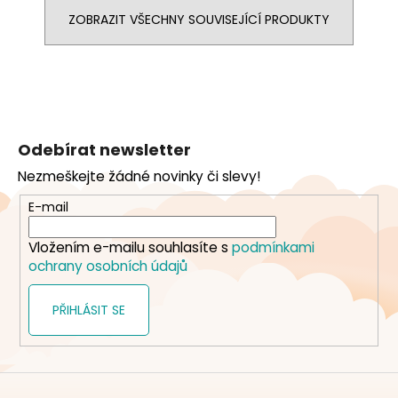
ZOBRAZIT VŠECHNY SOUVISEJÍCÍ PRODUKTY
Z
á
Odebírat newsletter
p
Nezmeškejte žádné novinky či slevy!
a
t
E-mail
í
Vložením e-mailu souhlasíte s
podmínkami
ochrany osobních údajů
PŘIHLÁSIT SE