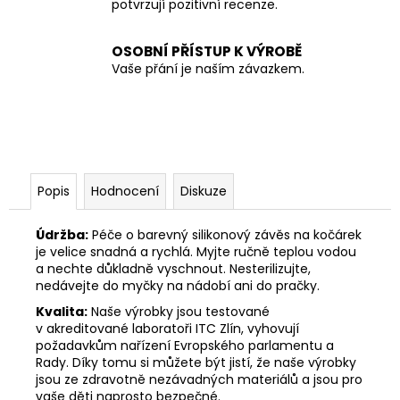
potvrzují pozitivní recenze.
OSOBNÍ PŘÍSTUP K VÝROBĚ
Vaše přání je naším závazkem.
Popis
Hodnocení
Diskuze
Údržba:
Péče o barevný silikonový závěs na kočárek
je velice snadná a rychlá. Myjte ručně teplou vodou
a nechte důkladně vyschnout. Nesterilizujte,
nedávejte do myčky na nádobí ani do pračky.
Kvalita:
Naše výrobky jsou testované
v akreditované laboratoři ITC Zlín, vyhovují
požadavkům nařízení Evropského parlamentu a
Rady. Díky tomu si můžete být jistí, že naše výrobky
jsou ze zdravotně nezávadných materiálů a jsou pro
vaše děti naprosto bezpečné.