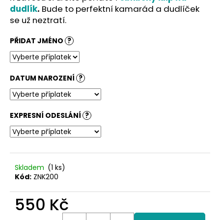
č
dudlík
.
Bude to perfektní kamarád a dudlíček
u
se už neztratí.
j
e
PŘIDAT JMÉNO
?
m
e
DATUM NAROZENÍ
?
EXPRESNÍ ODESLÁNÍ
?
Skladem
(1 ks)
Kód:
ZNK200
550 Kč
Měrná