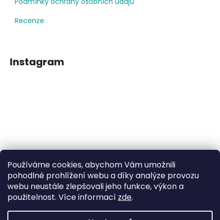
Podmínky ochrany osobních údajů
Recenze
Instagram
Používáme cookies, abychom Vám umožnili
Sledovat na Instagramu
pohodlné prohlížení webu a díky analýze provozu
webu neustále zlepšovali jeho funkce, výkon a
Facebook
použitelnost. Více informací
zde
.
Dětské klipy na dudlíčky