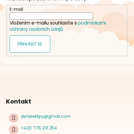
a
t
E-mail
í
Vložením e-mailu souhlasíte s
podmínkami
ochrany osobních údajů
PŘIHLÁSIT SE
Kontakt
detskeklipy
@
gmail.com
+420 776 231 254