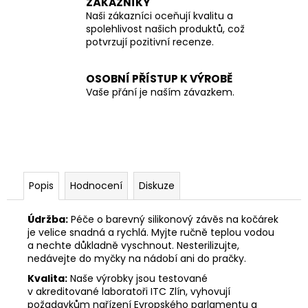
ZÁKAZNÍKY
Naši zákazníci oceňují kvalitu a
spolehlivost našich produktů, což
potvrzují pozitivní recenze.
OSOBNÍ PŘÍSTUP K VÝROBĚ
Vaše přání je naším závazkem.
Popis
Hodnocení
Diskuze
Údržba:
Péče o barevný silikonový závěs na kočárek
je velice snadná a rychlá. Myjte ručně teplou vodou
a nechte důkladně vyschnout. Nesterilizujte,
nedávejte do myčky na nádobí ani do pračky.
Kvalita:
Naše výrobky jsou testované
v akreditované laboratoři ITC Zlín, vyhovují
požadavkům nařízení Evropského parlamentu a