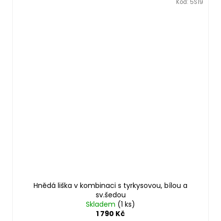
Kód:
5S19
Hnědá liška v kombinaci s tyrkysovou, bílou a
sv.šedou
Skladem
(1 ks)
1 790 Kč