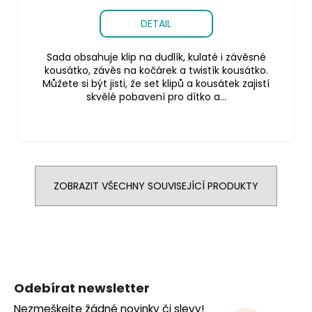
DETAIL
Sada obsahuje klip na dudlík, kulaté i závěsné
kousátko, závěs na kočárek a twistík kousátko.
Můžete si být jisti, že set klipů a kousátek zajistí
skvělé pobavení pro dítko a...
ZOBRAZIT VŠECHNY SOUVISEJÍCÍ PRODUKTY
Z
á
Odebírat newsletter
p
Nezmeškejte žádné novinky či slevy!