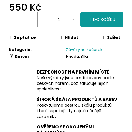
550 Kč
Měrná
DO KOŠÍKU
cena:
Zeptat se
Hlídat
Sdílet
Kategorie
:
Závěsy na kočárek
?
Hnědá, Bílá
Barva
:
BEZPEČNOST NA PRVNÍM MÍSTĚ
Naše výrobky jsou certifikovány podle
českých norem, což zaručuje jejich
spolehlivost.
ŠIROKÁ ŠKÁLA PRODUKTŮ A BAREV
Poskytujeme pestrou škálu produktů,
která uspokojí i ty nejnáročnější
zákazníky.
OVĚŘENO SPOKOJENÝMI