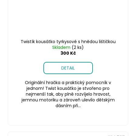
Twistík kousátko tyrkysové s hnědou lištičkou
Skladem
(2 ks)
300 Kč
DETAIL
Originální hračka a praktický pomocník v
jednom! Twist kousátko je stvořeno pro
nejmenší tak, aby plně rozvíjelo hravost,
jemnou motoriku a zároveň ulevilo dětským
dásním při...