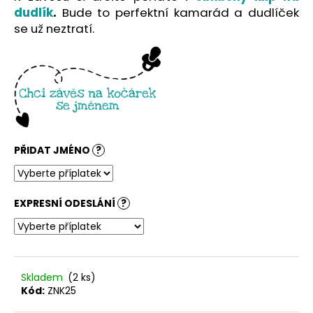
č
dudlík
.
Bude to perfektní kamarád a dudlíček
u
se už neztratí.
j
e
m
e
PŘIDAT JMÉNO
?
EXPRESNÍ ODESLÁNÍ
?
Skladem
(2 ks)
Kód:
ZNK25