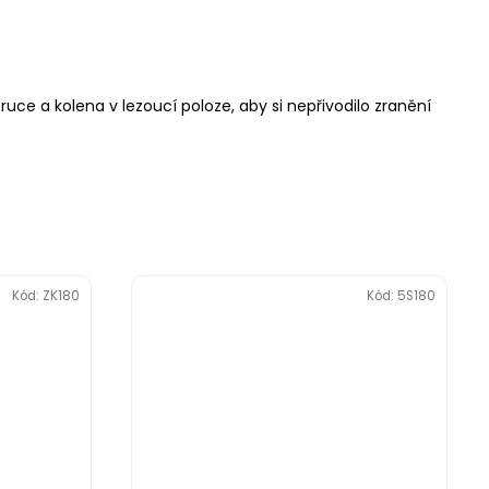
uce a kolena v lezoucí poloze, aby si nepřivodilo zranění
Kód:
ZK180
Kód:
5S180