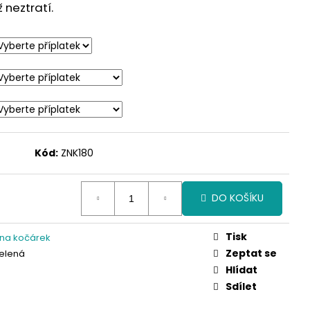
neztratí.
Kód:
ZNK180
DO KOŠÍKU
Tisk
 na kočárek
Zeptat se
elená
Hlídat
Sdílet