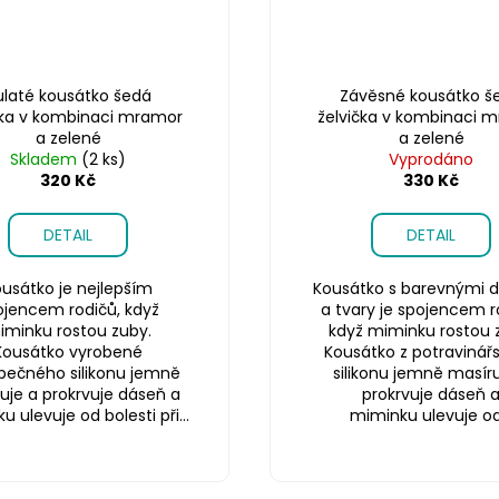
ulaté kousátko šedá
Závěsné kousátko š
čka v kombinaci mramor
želvička v kombinaci 
a zelené
a zelené
Skladem
(2 ks)
Vyprodáno
320 Kč
330 Kč
DETAIL
DETAIL
usátko je nejlepším
Kousátko s barevnými d
ojencem rodičů, když
a tvary je spojencem r
iminku rostou zuby.
když miminku rostou 
Kousátko vyrobené
Kousátko z potravinář
pečného silikonu jemně
silikonu jemně masíru
uje a prokrvuje dáseň a
prokrvuje dáseň 
 ulevuje od bolesti při...
miminku ulevuje od.