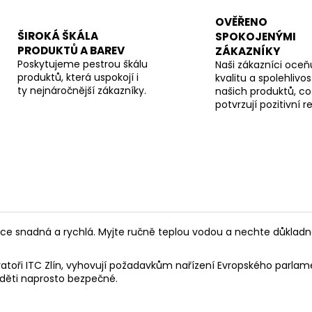
OVĚŘENO
ŠIROKÁ ŠKÁLA
SPOKOJENÝMI
PRODUKTŮ A BAREV
ZÁKAZNÍKY
Poskytujeme pestrou škálu
Naši zákazníci oceňu
produktů, která uspokojí i
kvalitu a spolehlivos
ty nejnáročnější zákazníky.
našich produktů, co
potvrzují pozitivní 
lice snadná a rychlá. Myjte ručně teplou vodou a nechte důkladn
toři ITC Zlín, vyhovují požadavkům nařízení Evropského parlamen
 děti naprosto bezpečné.