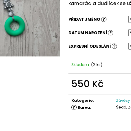
kamarád a dudlíček se už 
PŘIDAT JMÉNO
?
DATUM NAROZENÍ
?
EXPRESNÍ ODESLÁNÍ
?
Skladem
(2 ks)
550 Kč
Měrná
cena:
Kategorie
:
Závěsy
?
Šedá, Z
Barva
: