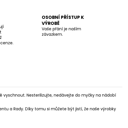
OSOBNÍ PŘÍSTUP K
VÝROBĚ
jí
Vaše přání je naším
t
závazkem.
ž
recenze.
ě vyschnout. Nesterilizujte, nedávejte do myčky na nádobí
tu a Rady. Díky tomu si můžete být jistí, že naše výrobky