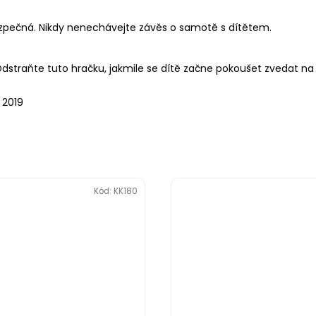
pečná. Nikdy nenechávejte závěs o samotě s dítětem.
straňte tuto hračku, jakmile se dítě začne pokoušet zvedat na r
 2019
Kód:
KK180