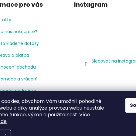
rmace pro vás
Instagram
takty
 u nás nakoupíte?
to kladené dotazy
rava a platba
Sledovat na Instagr
nocení obchodu
lamace a vrácení
hodní podmínky
 cookies, abychom Vám umožnili pohodlné
mínky ochrany osobních
S
 webu a díky analýze provozu webu neustále
jů
jeho funkce, výkon a použitelnost. Více
cenze
zde
.