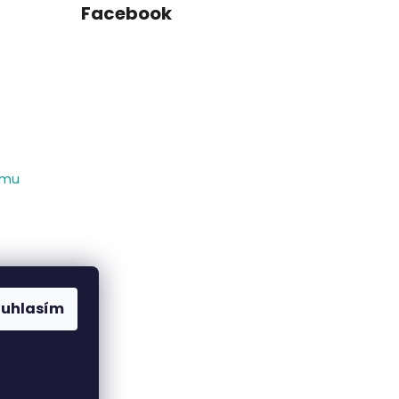
Facebook
amu
ouhlasím