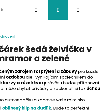
Hledat
Přihlášení
Nákupní
tka
Závěsy na kočárek
Twistík kousátka
košík
odnocení
čárek šedá želvička v
mramor a zelené
čeným zdrojem rozptýlení a zábavy
pro každé
dní
ozdobou
ale i vynikajícím společníkem do
é barvy a různé tvary
závěsu budou přitahovat
a může chytat přívěsky a zdokonalí si tak
úchop
o autosedačku a zabavte vaše miminko.
 i
oblíbený klip na dudlík
.
Bude to perfektní