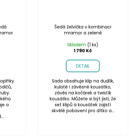
edá
Šedá želvička v kombinaci
mramor
mramor a zelené
Skladem
(1 ks)
1 790 Kč
DETAIL
oplňky
Sada obsahuje klip na dudlík,
odičů,
kulaté i závěsné kousátko,
zuby.
závěs na kočárek a twistík
ského
kousátko. Můžete si být jisti, že
je a
set klipů a kousátek zajistí
a
skvělé pobavení pro dítko a...
..