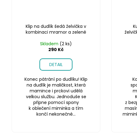
Klip na dudlík šedá želvička v
K
kombinaci mramor a zelené
želvi
Skladem
(2 ks)
290 Kč
DETAIL
Konec pátrání po dudlíku! Klip
Ko
na dudlík je maličkost, která
sp
mamince i prckovi udělá
m
velkou službu. Jednoduše se
připne pomocí spony
z bez
k oblečení miminka a tím
masír
končí nekonečné...
miminku