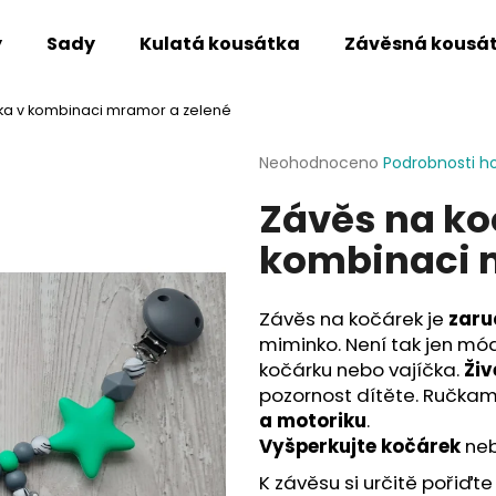
y
Sady
Kulatá kousátka
Závěsná kousá
čka v kombinaci mramor a zelené
Co potřebujete najít?
Průměrné
Neohodnoceno
Podrobnosti h
hodnocení
Závěs na ko
produktu
HLEDAT
je
kombinaci 
0,0
z
5
Doporučujeme
hvězdiček.
Závěs na kočárek je
zaru
miminko. Není tak jen mó
kočárku nebo vajíčka.
Živ
pozornost dítěte. Ručkam
a motoriku
.
Vyšperkujte kočárek
neb
K závěsu si určitě pořiďte