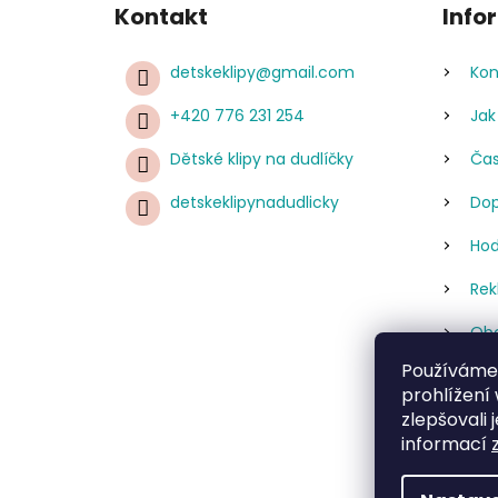
Kontakt
Info
detskeklipy
@
gmail.com
Kon
+420 776 231 254
Jak
Dětské klipy na dudlíčky
Čas
detskeklipynadudlicky
Dop
Hod
Rek
Obc
Používáme
Pod
prohlížení
úda
zlepšovali 
Re
informací