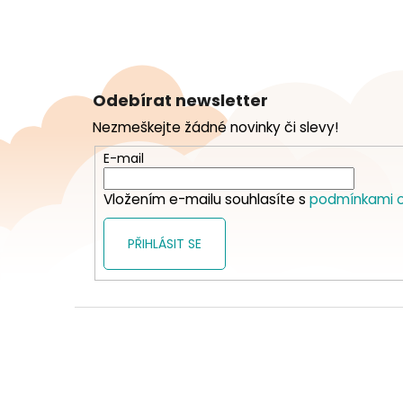
Z
á
Odebírat newsletter
p
Nezmeškejte žádné novinky či slevy!
a
t
E-mail
í
Vložením e-mailu souhlasíte s
podmínkami o
PŘIHLÁSIT SE