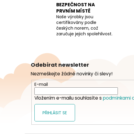
BEZPEČNOST NA
PRVNÍM MÍSTĚ
Naše výrobky jsou
certifikovány podle
českých norem, což
zaručuje jejich spolehlivost.
Z
á
Odebírat newsletter
p
Nezmeškejte žádné novinky či slevy!
a
t
E-mail
í
Vložením e-mailu souhlasíte s
podmínkami o
PŘIHLÁSIT SE