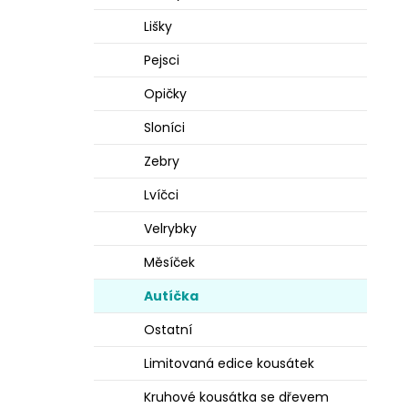
l
Lišky
Pejsci
Opičky
Sloníci
Zebry
Lvíčci
Velrybky
Měsíček
Autíčka
Ostatní
Limitovaná edice kousátek
Kruhové kousátka se dřevem