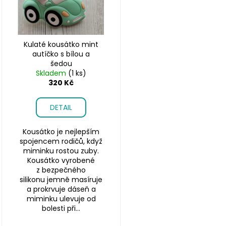
r
u
o
k
d
t
u
Kulaté kousátko mint
ů
k
autíčko s bílou a
šedou
t
Skladem
(1 ks)
ů
320 Kč
DETAIL
Kousátko je nejlepším
spojencem rodičů, když
miminku rostou zuby.
Kousátko vyrobené
z bezpečného
silikonu jemně masíruje
a prokrvuje dáseň a
miminku ulevuje od
bolesti při...