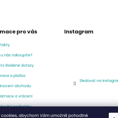
rmace pro vás
Instagram
takty
 u nás nakoupíte?
to kladené dotazy
rava a platba
Sledovat na Instagr
nocení obchodu
lamace a vrácení
hodní podmínky
 cookies, abychom Vám umožnili pohodlné
mínky ochrany osobních