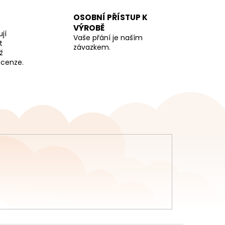
OSOBNÍ PŘÍSTUP K
VÝROBĚ
jí
Vaše přání je naším
t
závazkem.
ž
recenze.