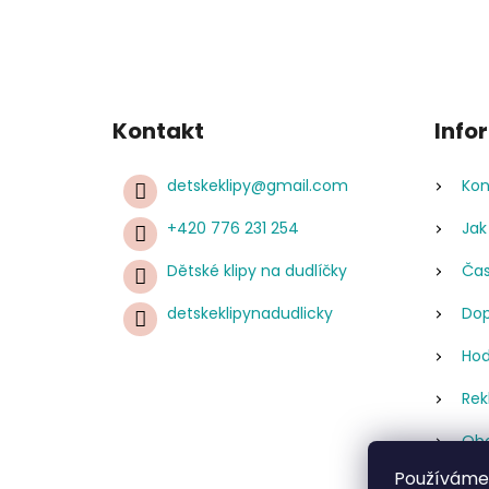
Kontakt
Info
detskeklipy
@
gmail.com
Kon
+420 776 231 254
Jak
Dětské klipy na dudlíčky
Čas
detskeklipynadudlicky
Dop
Hod
Rek
Obc
Používáme
Pod