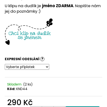
č
u
U klipu na dudlík je
jméno ZDARMA
. Napište nám
j
jej do poznámky :)
e
m
e
EXPRESNÍ ODESLÁNÍ
?
Skladem
(2 ks)
Kód:
KND44
290 Kč