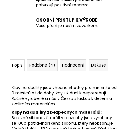
potvrzují pozitivní recenze.
OSOBNÍ PŘÍSTUP K VÝROBĚ
Vaše přání je naším závazkem.
Popis
Podobné (4)
Hodnocení
Diskuze
Klipy na dudlíky jsou vhodné vhodný pro miminka od
0 měsíců až do doby, kdy už dudlík nepotřebují.
Ručně vyrobené u nás v Česku s láskou k dětem a
kvalitním materiálům.
Klipy na dudlíky z bezpečných materiálů:
Barevné silikonové korálky a ozdoby jsou vyrobeny
ze 100% potravinářského silikonu, který neobsahuje
žádné ftaláty, BPA a ani jiné toxiny. Kovová část klipu