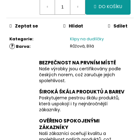
Měrná
DO KOŠÍKU
cena:
Zeptat se
Hlídat
Sdílet
Kategorie
:
Klipy na dudlíčky
?
Růžová, Bílá
Barva
:
BEZPEČNOST NA PRVNÍM MÍSTĚ
Naše výrobky jsou certifikovány podle
českých norem, což zaručuje jejich
spolehlivost.
ŠIROKÁ ŠKÁLA PRODUKTŮ A BAREV
Poskytujeme pestrou škálu produktů,
která uspokojí i ty nejnáročnější
zákazníky.
OVĚŘENO SPOKOJENÝMI
ZÁKAZNÍKY
Naši zákazníci oceňují kvalitu a
spolehlivost našich produktů, což