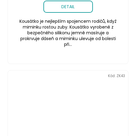
DETAIL
Kousátko je nejlepším spojencem rodičů, když
miminku rostou zuby. Kousátko vyrobené z
bezpečného silikonu jemně masíruje a
prokrvuje dáseň a miminku ulevuje od bolesti
při...
Kód:
ZK43