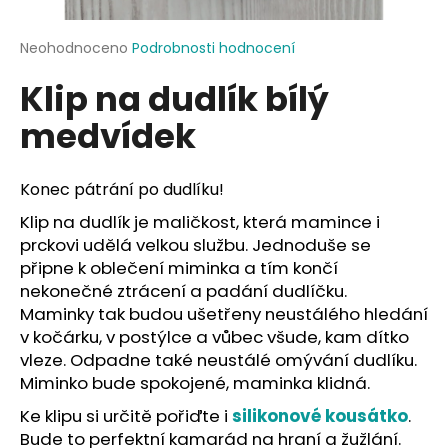
a
j
Průměrné
Neohodnoceno
Podrobnosti hodnocení
hodnocení
í
Klip na dudlík bílý
produktu
t
je
medvídek
?
0,0
z
5
hvězdiček.
Konec pátrání po dudlíku!
Klip na dudlík je maličkost, která mamince i
HLEDAT
prckovi udělá velkou službu. Jednoduše se
připne k oblečení miminka a tím končí
nekonečné ztrácení a padání dudlíčku.
Maminky tak budou ušetřeny neustálého hledání
D
v kočárku, v postýlce a vůbec všude, kam dítko
o
vleze. Odpadne také neustálé omývání dudlíku.
p
Miminko bude spokojené, maminka klidná.
o
r
Ke klipu si určitě pořiďte i
silikonové kousátko
.
u
Bude to perfektní kamarád na hraní a žužlání.