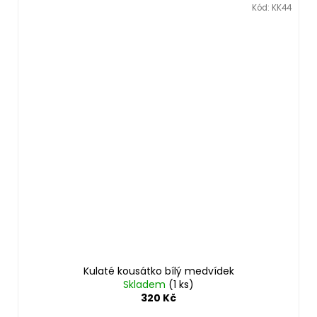
Kód:
KK44
Kulaté kousátko bílý medvídek
Skladem
(1 ks)
320 Kč