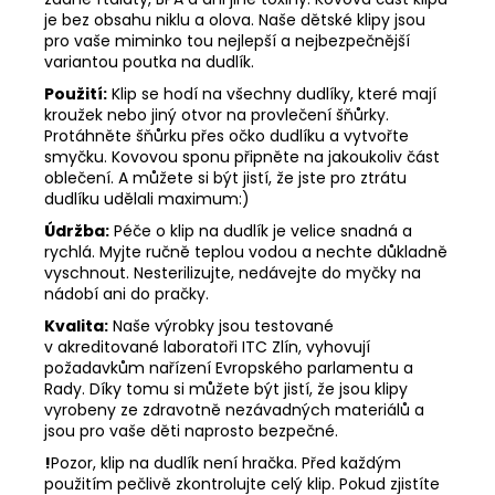
je bez obsahu niklu a olova. Naše dětské klipy jsou
pro vaše miminko tou nejlepší a nejbezpečnější
variantou poutka na dudlík.
Použití:
Klip se hodí na všechny dudlíky, které mají
kroužek nebo jiný otvor na provlečení šňůrky.
Protáhněte šňůrku přes očko dudlíku a vytvořte
smyčku. Kovovou sponu připněte na jakoukoliv část
oblečení. A můžete si být jistí, že jste pro ztrátu
dudlíku udělali maximum:)
Údržba:
Péče o klip na dudlík je velice snadná a
rychlá. Myjte ručně teplou vodou a nechte důkladně
vyschnout. Nesterilizujte, nedávejte do myčky na
nádobí ani do pračky.
Kvalita:
Naše výrobky jsou testované
v akreditované laboratoři ITC Zlín, vyhovují
požadavkům nařízení Evropského parlamentu a
Rady. Díky tomu si můžete být jistí, že jsou klipy
vyrobeny ze zdravotně nezávadných materiálů a
jsou pro vaše děti naprosto bezpečné.
!
Pozor, klip na dudlík není hračka. Před každým
použitím pečlivě zkontrolujte celý klip. Pokud zjistíte