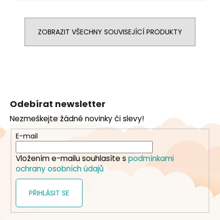
ZOBRAZIT VŠECHNY SOUVISEJÍCÍ PRODUKTY
Z
á
Odebírat newsletter
p
Nezmeškejte žádné novinky či slevy!
a
t
E-mail
í
Vložením e-mailu souhlasíte s
podmínkami
ochrany osobních údajů
PŘIHLÁSIT SE