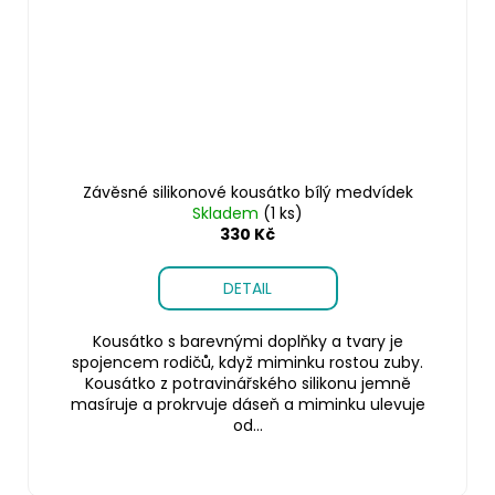
Závěsné silikonové kousátko bílý medvídek
Skladem
(1 ks)
330 Kč
DETAIL
Kousátko s barevnými doplňky a tvary je
spojencem rodičů, když miminku rostou zuby.
Kousátko z potravinářského silikonu jemně
masíruje a prokrvuje dáseň a miminku ulevuje
od...