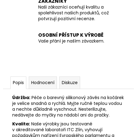
ZÁKAZNÍKY
Naši zákazníci oceňují kvalitu a
spolehlivost našich produktů, což
potvrzují pozitivní recenze.
OSOBNÍ PŘÍSTUP K VÝROBĚ
Vaše přání je naším závazkem.
Popis
Hodnocení
Diskuze
Údržba:
Péče o barevný silikonový závěs na kočárek
je velice snadná a rychlá. Myjte ručně teplou vodou
a nechte důkladně vyschnout. Nesterilizujte,
nedávejte do myčky na nádobí ani do pračky.
Kvalita:
Naše výrobky jsou testované
v akreditované laboratoři ITC Zlín, vyhovují
požadavkům nařízení Evropského parlamentu a