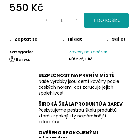
550 Kč
Měrná
DO KOŠÍKU
cena:
Zeptat se
Hlídat
Sdílet
Kategorie
:
Závěsy na kočárek
?
Růžová, Bílá
Barva
:
BEZPEČNOST NA PRVNÍM MÍSTĚ
Naše výrobky jsou certifikovány podle
českých norem, což zaručuje jejich
spolehlivost.
ŠIROKÁ ŠKÁLA PRODUKTŮ A BAREV
Poskytujeme pestrou škálu produktů,
která uspokojí i ty nejnáročnější
zákazníky.
OVĚŘENO SPOKOJENÝMI