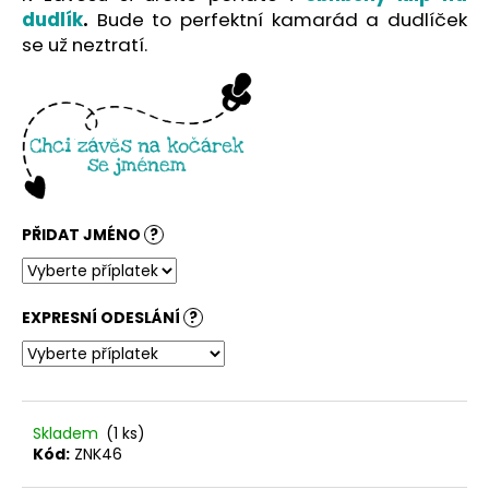
č
dudlík
.
Bude to perfektní kamarád a dudlíček
u
se už neztratí.
j
e
m
e
PŘIDAT JMÉNO
?
EXPRESNÍ ODESLÁNÍ
?
Skladem
(1 ks)
Kód:
ZNK46