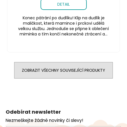
DETAIL
Konec pátrání po dudlíku! Klip na dudlík je
maličkost, která mamince i prckovi udělá
velkou službu. Jednoduše se připne k oblečení
miminka a tím končí nekonečné ztrácení a...
ZOBRAZIT VŠECHNY SOUVISEJÍCÍ PRODUKTY
Z
á
Odebírat newsletter
p
Nezmeškejte žádné novinky či slevy!
a