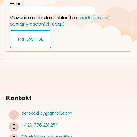
t
E-mail
í
Vložením e-mailu souhlasíte s
podmínkami
ochrany osobních údajů
PŘIHLÁSIT SE
Kontakt
detskeklipy
@
gmail.com
+420 776 231 254
Dětské klipy na dudlíčky