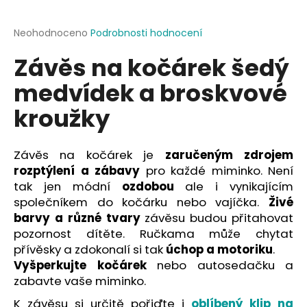
a
j
Průměrné
Neohodnoceno
Podrobnosti hodnocení
hodnocení
í
Závěs na kočárek šedý
produktu
t
je
medvídek a broskvové
?
0,0
z
kroužky
5
hvězdiček.
Závěs na kočárek je
zaručeným zdrojem
HLEDAT
rozptýlení a zábavy
pro každé miminko. Není
tak jen módní
ozdobou
ale i vynikajícím
společníkem do kočárku nebo vajíčka.
Živé
D
barvy a různé tvary
závěsu budou přitahovat
o
pozornost dítěte. Ručkama může chytat
p
přívěsky a zdokonalí si tak
úchop a motoriku
.
o
Vyšperkujte kočárek
nebo autosedačku a
r
zabavte vaše miminko.
u
K závěsu si určitě pořiďte i
oblíbený klip na