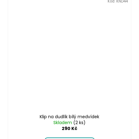
Kód:
KND44
Klip na dudlík bílý medvídek
Skladem
(2 ks)
290 Kč