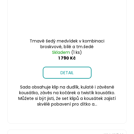
Tmavě šedý medvídek v kombinaci
broskvové, bílé a tm.šedé
Skladem
(1 ks)
1 790 Kč
DETAIL
Sada obsahuje klip na dudlík, kulaté i závěsné
kousátko, závěs na kočárek a twistík kousátko.
Můžete si být jisti, že set klipů a kousátek zajistí
skvělé pobavení pro dítko a...