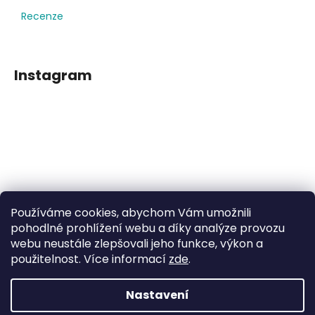
Recenze
Instagram
Používáme cookies, abychom Vám umožnili
Sledovat na Instagramu
pohodlné prohlížení webu a díky analýze provozu
webu neustále zlepšovali jeho funkce, výkon a
použitelnost. Více informací
zde
.
Facebook
Nastavení