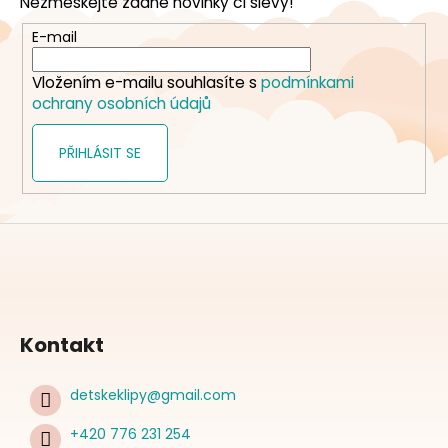
Nezmeškejte žádné novinky či slevy!
a
t
E-mail
í
Vložením e-mailu souhlasíte s
podmínkami
ochrany osobních údajů
PŘIHLÁSIT SE
Kontakt
detskeklipy
@
gmail.com
+420 776 231 254