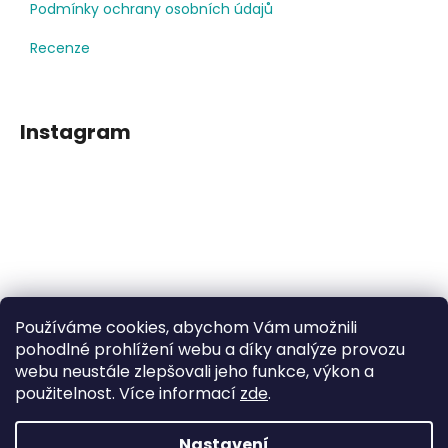
Podmínky ochrany osobních údajů
Recenze
Instagram
Používáme cookies, abychom Vám umožnili
Sledovat na Instagramu
pohodlné prohlížení webu a díky analýze provozu
webu neustále zlepšovali jeho funkce, výkon a
použitelnost. Více informací
zde
.
Facebook
Nastavení