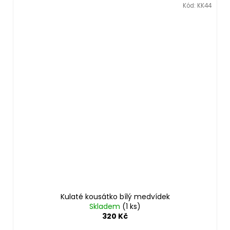
Kód:
KK44
Kulaté kousátko bílý medvídek
Skladem
(1 ks)
320 Kč