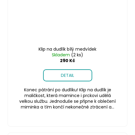
Klip na dudlík bílý medvídek
Skladem
(2 ks)
290 Kč
DETAIL
Konec pátrání po dudlíku! Klip na dudlík je
maličkost, která mamince i prckovi udělá
velkou službu. Jednoduše se připne k oblečení
miminka a tím končí nekonečné ztrácení a...