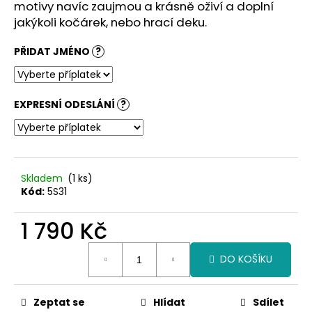
č
motivy navíc zaujmou a krásně oživí a doplní
u
jakýkoli kočárek, nebo hrací deku.
j
e
PŘIDAT JMÉNO
?
m
e
EXPRESNÍ ODESLÁNÍ
?
Skladem
(1 ks)
Kód:
5S31
1 790 Kč
Měrná
DO KOŠÍKU
cena:
Zeptat se
Hlídat
Sdílet