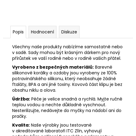
Popis
Hodnocení
Diskuze
Všechny naše produkty nabízíme samostatně nebo
v sadě. Sady mohou být krásným dárkem pro nový
přírůstek ve vaší rodině nebo v rodině vašich přátel.
Vyrobeno z bezpečných materiálů:
Barevné
silikonové korálky a ozdoby jsou vyrobeny ze 100%
potravinářského silikonu, který neobsahuje žádné
ftaláty, BPA a ani jiné toxiny. Kovová část klipu je bez
obsahu niklu a olova.
Údržba:
Péče je velice snadná a rychlá. Myjte ručně
teplou vodou a nechte důkladně vyschnout.
Nesterilizujte, nedávejte do myčky na nádobí ani do
pračky.
Kvalita:
Naše výrobky jsou testované
v akreditované laboratoři ITC Zlín, vyhovují