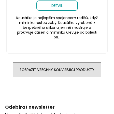
DETAIL
Kousátko je nejlepším spojencem rodičů, když
miminku rostou zuby. Kousátko vyrobené z
bezpečného silikonu jemně masíruje a
prokrvuje dáseň a miminku ulevuje od bolesti
při...
ZOBRAZIT VŠECHNY SOUVISEJÍCÍ PRODUKTY
Z
á
Odebírat newsletter
p