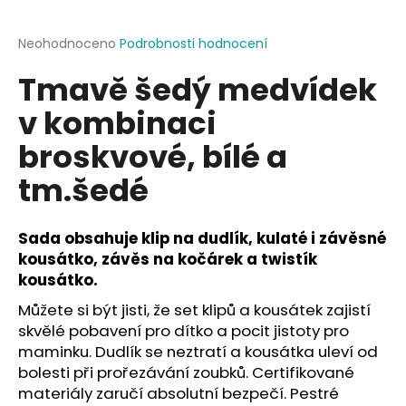
a
j
Průměrné
Neohodnoceno
Podrobnosti hodnocení
hodnocení
í
Tmavě šedý medvídek
produktu
t
je
v kombinaci
?
0,0
z
broskvové, bílé a
5
hvězdiček.
tm.šedé
HLEDAT
Sada obsahuje klip na dudlík, kulaté i závěsné
kousátko, závěs na kočárek a twistík
kousátko.
D
o
Můžete si být jisti, že set klipů a kousátek zajistí
p
skvělé pobavení pro dítko a pocit jistoty pro
o
maminku. Dudlík se neztratí a kousátka uleví od
r
bolesti při prořezávání zoubků. Certifikované
u
materiály zaručí absolutní bezpečí. Pestré